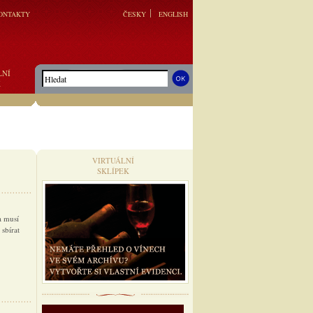
ONTAKTY
ČESKY
ENGLISH
LNÍ
K
VIRTUÁLNÍ
SKLÍPEK
a musí
 sbírat