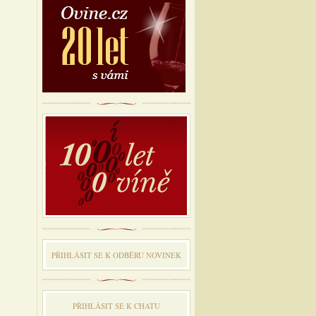
PŘIHLÁSIT SE K ODBĔRU NOVINEK
PŘIHLÁSIT SE K CHATU