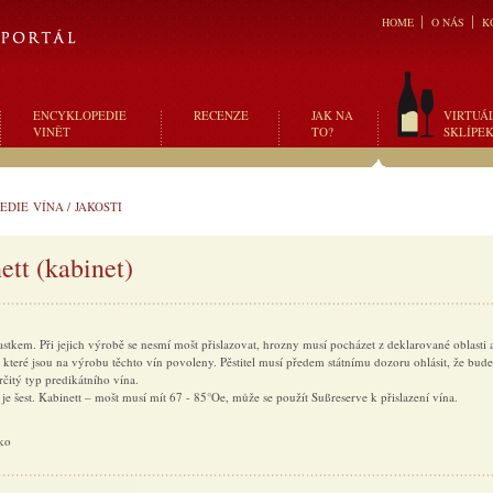
HOME
O NÁS
K
ENCYKLOPEDIE
RECENZE
JAK NA
VIRTUÁ
VINĚT
TO?
SKLÍPE
EDIE VÍNA
/
JAKOSTI
ett (kabinet)
astkem. Při jejich výrobě se nesmí mošt přislazovat, hrozny musí pocházet z deklarované oblasti 
 které jsou na výrobu těchto vín povoleny. Pěstitel musí předem státnímu dozoru ohlásit, že bude
čitý typ predikátního vína.
je šest. Kabinett – mošt musí mít 67 - 85°Oe, může se použít Sußreserve k přislazení vína.
ko