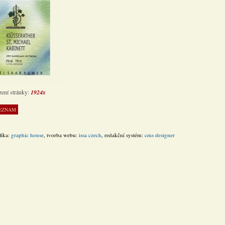
zení stránky:
1924x
fika:
graphic house
, tvorba webu:
issa czech
, redakční systém:
cms designer