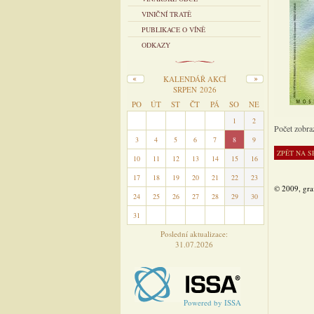
VINIČNÍ TRATĚ
PUBLIKACE O VÍNĚ
ODKAZY
KALENDÁŘ AKCÍ
SRPEN 2026
PO
ÚT
ST
ČT
PÁ
SO
NE
27
28
29
30
31
1
2
Počet zobra
3
4
5
6
7
8
9
10
11
12
13
14
15
16
17
18
19
20
21
22
23
© 2009, gra
24
25
26
27
28
29
30
31
1
2
3
4
5
6
Poslední aktualizace:
31.07.2026
Powered by ISSA