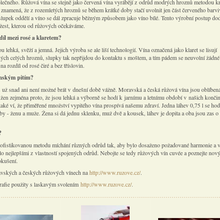
lečného. Růžová vína se stejně jako červená vína vyrábějí z odrůd modrých hroznů metodou k
o znamená, že z rozemletých hroznů se během krátké doby stačí uvolnit jen část červeného barvi
slupek oddělí a víno se dál zpracuje běžným způsobem jako víno bílé. Tento výrobní postup do
žest, kterou od růžových očekáváme.
díl mezi rosé a klaretem?
u lehká, svěží a jemná. Jejich výroba se ale liší technologií. Vína označená jako klaret se lisují
ých celých hroznů, slupky tak nepřijdou do kontaktu s moštem, a tím pádem se neuvolní žádné
na rozdíl od rosé čiré a bez tříslovin.
mským pitím?
 už snad ani není možné brát v dnešní době vážně. Moravská a česká růžová vína jsou oblíbená
 žen zejména proto, že jsou lehká a výborně se hodí k jarnímu a letnímu období v našich konči
také ví, že přiměřené množství vypitého vína prospívá našemu zdraví. Jedna láhev 0,75 l se hod
by - ženu a muže. Žena si dá jednu sklenku, muž dvě a kousek, láhev je dopita a oba jsou zas 
?
sofistikovanou metodu míchání různých odrůd tak, aby bylo dosaženo požadované harmonie a 
lo nejlepšími z vlastností spojených odrůd. Nebojte se tedy růžových vín cuvée a poznejte nový
kušení.
avských a českých růžových vínech na
http://www.ruzove.cz/
.
grafie použity s laskavým svolením
http://www.ruzove.cz/
.