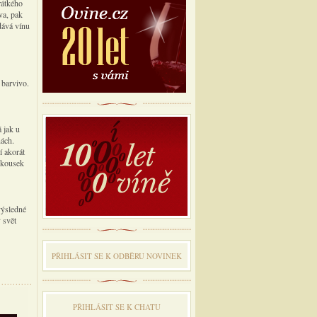
rátkého
va, pak
dává vínu
 barvivo.
 jak u
nách.
í akorát
o kousek
výsledné
 svět
PŘIHLÁSIT SE K ODBĔRU NOVINEK
PŘIHLÁSIT SE K CHATU