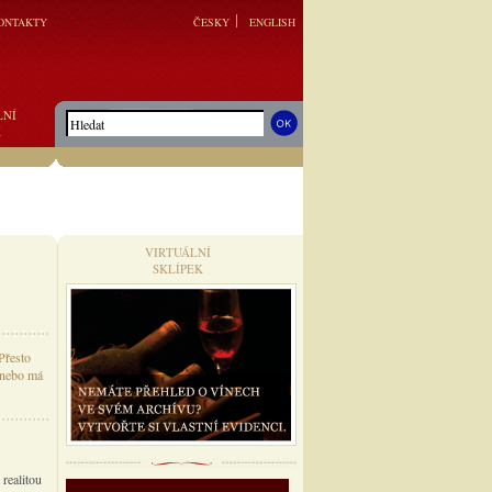
ONTAKTY
ČESKY
ENGLISH
LNÍ
K
VIRTUÁLNÍ
SKLÍPEK
 Přesto
, nebo má
 realitou