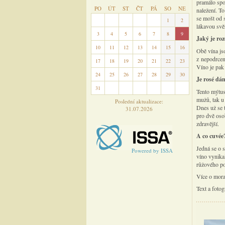
pramálo spo
PO
ÚT
ST
ČT
PÁ
SO
NE
naležení. T
se mošt od 
27
28
29
30
31
1
2
lákavou svě
3
4
5
6
7
8
9
Jaký je roz
10
11
12
13
14
15
16
Obě vína jso
z nepodrcen
17
18
19
20
21
22
23
Víno je pak 
24
25
26
27
28
29
30
Je rosé dá
31
1
2
3
4
5
6
Tento mýtus
mužů, tak u
Poslední aktualizace:
Dnes už se 
31.07.2026
pro dvě oso
zdravější.
A co cuvée
Jedná se o 
Powered by ISSA
víno vynika
růžového po
Více o mor
Text a foto