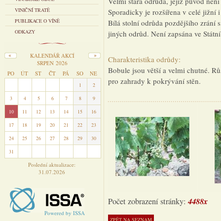
Velmi stará odrůda, jejíž původ ne
VINIČNÍ TRATĚ
Sporadicky je rozšířena v celé jižní 
PUBLIKACE O VÍNĚ
Bílá stolní odrůda pozdějšího zrání 
ODKAZY
jiných odrůd. Není zapsána ve Státn
KALENDÁŘ AKCÍ
Charakteristika odrůdy:
SRPEN 2026
Bobule jsou větší a velmi chutné. Rů
PO
ÚT
ST
ČT
PÁ
SO
NE
pro zahrady k pokrývání stěn.
27
28
29
30
31
1
2
3
4
5
6
7
8
9
10
11
12
13
14
15
16
17
18
19
20
21
22
23
24
25
26
27
28
29
30
31
1
2
3
4
5
6
Poslední aktualizace:
31.07.2026
4488x
Počet zobrazení stránky:
Powered by ISSA