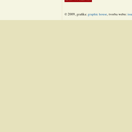
© 2009, grafika:
graphic house
, tvorba webu:
iss