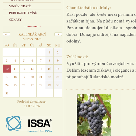
VINIČNÍ TRATĚ
Charakteristika odrůdy:
PUBLIKACE O VÍNĚ
Raší pozdě, ale kvete mezi prvními
ODKAZY
začátkem října. Na půdu nemá vysok
Pozor na přehnojení dusíkem - spr
dobrá. Dunaj je citlivější na napaden
KALENDÁŘ AKCÍ
SRPEN 2026
odolný.
PO
ÚT
ST
ČT
PÁ
SO
NE
27
28
29
30
31
1
2
Zvláštnosti:
3
4
5
6
7
8
9
Využití - pro výrobu červených vín.
10
11
12
13
14
15
16
Delším ležením získávají eleganci a 
připomínají Rulandské modré.
17
18
19
20
21
22
23
24
25
26
27
28
29
30
31
1
2
3
4
5
6
Poslední aktualizace:
31.07.2026
Powered by ISSA