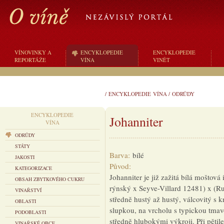
VÍNOVINKY A
ENCYKLOPEDIE
ENCYKLOPEDIE
REPORTÁŽE
VÍNA
VINĚT
/
ENCYKLOPEDIE VÍNA
/
ODRŮDY
ENCYKLOPEDIE
Johanniter
VÍNA
ODRŮDY
STÁTY
Barva:
bílé
JAKOSTI
Původ:
KATEGORIZACE
Johanniter je již zažitá bílá moštová
OBSAH ZBYTKOVÉHO CUKRU
rýnský x Seyve-Villard 12481) x (Ru
VINAŘSTVÍ
středně hustý až hustý, válcovitý s 
OBLASTI
slupkou, na vrcholu s typickou tmavo
PODOBLASTI
středně hlubokými výkroji. Při pěti
VINAŘSKÉ OBCE