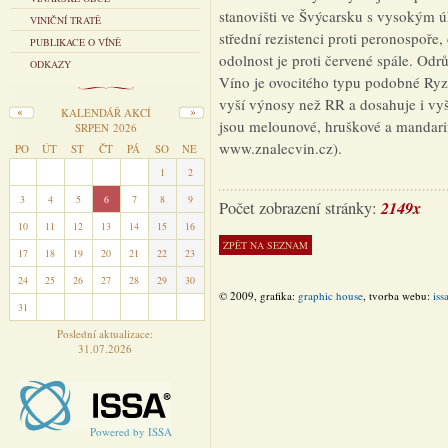
stanovišti ve Švýcarsku s vysokým 
VINIČNÍ TRATĚ
střední rezistenci proti peronospoře,
PUBLIKACE O VÍNĚ
odolnost je proti červené spále. Odr
ODKAZY
Víno je ovocitého typu podobné R
vyší výnosy než RR a dosahuje i vyšš
KALENDÁŘ AKCÍ
jsou melounové, hruškové a mandarin
SRPEN 2026
www.znalecvin.cz).
PO
ÚT
ST
ČT
PÁ
SO
NE
27
28
29
30
31
1
2
3
4
5
6
7
8
9
2149x
Počet zobrazení stránky:
10
11
12
13
14
15
16
17
18
19
20
21
22
23
24
25
26
27
28
29
30
© 2009, grafika:
graphic house
, tvorba webu:
iss
31
1
2
3
4
5
6
Poslední aktualizace:
31.07.2026
Powered by ISSA