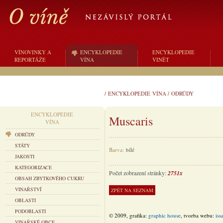
VÍNOVINKY A
ENCYKLOPEDIE
ENCYKLOPEDIE
REPORTÁŽE
VÍNA
VINĚT
/
ENCYKLOPEDIE VÍNA
/
ODRŮDY
ENCYKLOPEDIE
Muscaris
VÍNA
ODRŮDY
STÁTY
Barva:
bílé
JAKOSTI
KATEGORIZACE
Počet zobrazení stránky:
2751x
OBSAH ZBYTKOVÉHO CUKRU
VINAŘSTVÍ
OBLASTI
PODOBLASTI
© 2009, grafika:
graphic house
, tvorba webu:
iss
VINAŘSKÉ OBCE