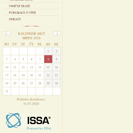
VINIČNÍ TRATĚ
PUBLIKACE O VÍNĚ
ODKAZY
KALENDÁŘ AKCÍ
SRPEN 2026
PO
ÚT
ST
ČT
PÁ
SO
NE
27
28
29
30
31
1
2
3
4
5
6
7
8
9
10
11
12
13
14
15
16
17
18
19
20
21
22
23
24
25
26
27
28
29
30
31
1
2
3
4
5
6
Poslední aktualizace:
31.07.2026
Powered by ISSA