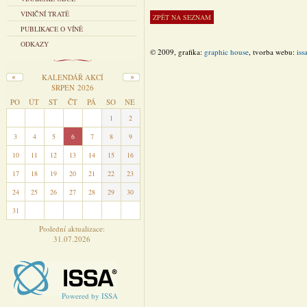
VINIČNÍ TRATĚ
PUBLIKACE O VÍNĚ
ODKAZY
© 2009, grafika:
graphic house
, tvorba webu:
iss
KALENDÁŘ AKCÍ
SRPEN 2026
PO
ÚT
ST
ČT
PÁ
SO
NE
27
28
29
30
31
1
2
3
4
5
6
7
8
9
10
11
12
13
14
15
16
17
18
19
20
21
22
23
24
25
26
27
28
29
30
31
1
2
3
4
5
6
Poslední aktualizace:
31.07.2026
Powered by ISSA