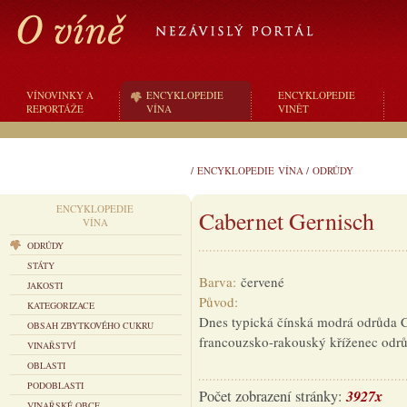
VÍNOVINKY A
ENCYKLOPEDIE
ENCYKLOPEDIE
REPORTÁŽE
VÍNA
VINĚT
/
ENCYKLOPEDIE VÍNA
/
ODRŮDY
ENCYKLOPEDIE
Cabernet Gernisch
VÍNA
ODRŮDY
STÁTY
Barva:
červené
JAKOSTI
Původ:
KATEGORIZACE
Dnes typická čínská modrá odrůda 
OBSAH ZBYTKOVÉHO CUKRU
francouzsko-rakouský kříženec odrů
VINAŘSTVÍ
OBLASTI
PODOBLASTI
3927x
Počet zobrazení stránky:
VINAŘSKÉ OBCE