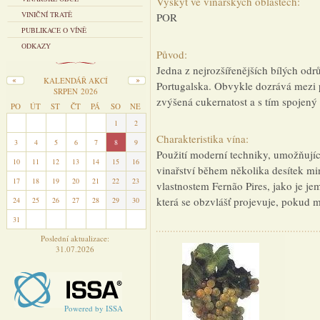
Výskyt ve vinařských oblastech:
VINIČNÍ TRATĚ
POR
PUBLIKACE O VÍNĚ
ODKAZY
Původ:
Jedna z nejrozšířenějších bílých odr
KALENDÁŘ AKCÍ
Portugalska. Obvykle dozrává mezi pr
SRPEN 2026
zvýšená cukernatost a s tím spojený 
PO
ÚT
ST
ČT
PÁ
SO
NE
27
28
29
30
31
1
2
Charakteristika vína:
3
4
5
6
7
8
9
Použití moderní techniky, umožňující
10
11
12
13
14
15
16
vinařství během několika desítek min
17
18
19
20
21
22
23
vlastnostem Fernão Pires, jako je je
která se obzvlášť projevuje, pokud 
24
25
26
27
28
29
30
31
1
2
3
4
5
6
Poslední aktualizace:
31.07.2026
Powered by ISSA