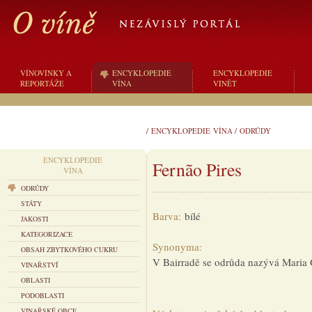
VÍNOVINKY A
ENCYKLOPEDIE
ENCYKLOPEDIE
REPORTÁŽE
VÍNA
VINĚT
/
ENCYKLOPEDIE VÍNA
/
ODRŮDY
ENCYKLOPEDIE
Fernão Pires
VÍNA
ODRŮDY
STÁTY
Barva:
bílé
JAKOSTI
KATEGORIZACE
Synonyma:
OBSAH ZBYTKOVÉHO CUKRU
V Bairradě se odrůda nazývá Maria
VINAŘSTVÍ
OBLASTI
PODOBLASTI
VINAŘSKÉ OBCE