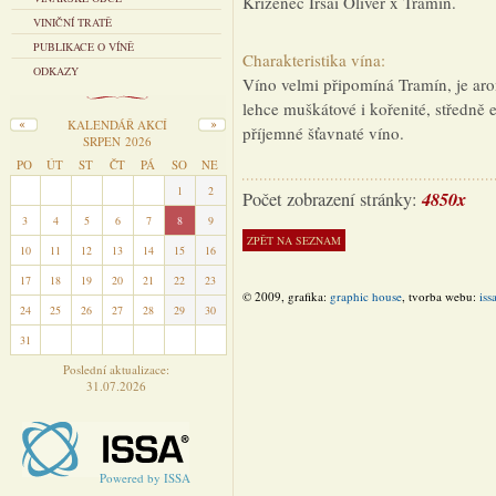
Kříženec Irsai Oliver x Tramín.
VINIČNÍ TRATĚ
PUBLIKACE O VÍNĚ
Charakteristika vína:
ODKAZY
Víno velmi připomíná Tramín, je arom
lehce muškátové i kořenité, středně e
KALENDÁŘ AKCÍ
příjemné šťavnaté víno.
SRPEN 2026
PO
ÚT
ST
ČT
PÁ
SO
NE
27
28
29
30
31
1
2
4850x
Počet zobrazení stránky:
3
4
5
6
7
8
9
10
11
12
13
14
15
16
17
18
19
20
21
22
23
© 2009, grafika:
graphic house
, tvorba webu:
iss
24
25
26
27
28
29
30
31
1
2
3
4
5
6
Poslední aktualizace:
31.07.2026
Powered by ISSA