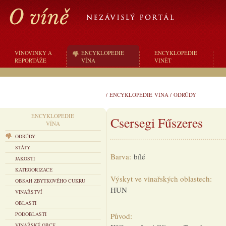
VÍNOVINKY A
ENCYKLOPEDIE
ENCYKLOPEDIE
REPORTÁŽE
VÍNA
VINĚT
/
ENCYKLOPEDIE VÍNA
/
ODRŮDY
ENCYKLOPEDIE
Csersegi Fűszeres
VÍNA
ODRŮDY
STÁTY
Barva:
bílé
JAKOSTI
KATEGORIZACE
Výskyt ve vinařských oblastech:
OBSAH ZBYTKOVÉHO CUKRU
HUN
VINAŘSTVÍ
OBLASTI
PODOBLASTI
Původ:
VINAŘSKÉ OBCE