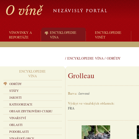
VÍNOVINKY A
ENCYKLOPEDIE
ENCYKLOPEDIE
REPORTÁŽE
VÍNA
VINĚT
/
ENCYKLOPEDIE VÍNA
/
ODRŮDY
ENCYKLOPEDIE
Grolleau
VÍNA
ODRŮDY
STÁTY
Barva:
červené
JAKOSTI
Výskyt ve vinařských oblastech:
KATEGORIZACE
FRA
OBSAH ZBYTKOVÉHO CUKRU
VINAŘSTVÍ
OBLASTI
PODOBLASTI
VINAŘSKÉ OBCE