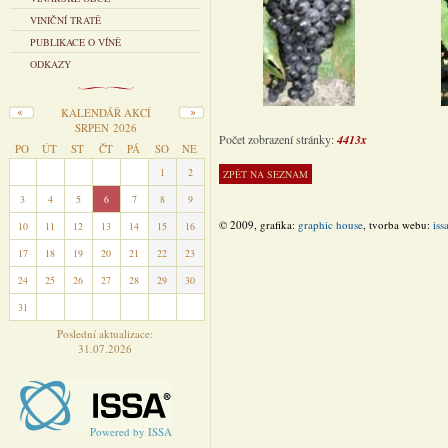
VINIČNÍ TRATĚ
PUBLIKACE O VÍNĚ
ODKAZY
KALENDÁŘ AKCÍ
SRPEN 2026
Počet zobrazení stránky:
4413x
PO
ÚT
ST
ČT
PÁ
SO
NE
27
28
29
30
31
1
2
3
4
5
6
7
8
9
© 2009, grafika:
graphic house
, tvorba webu:
iss
10
11
12
13
14
15
16
17
18
19
20
21
22
23
24
25
26
27
28
29
30
31
1
2
3
4
5
6
Poslední aktualizace:
31.07.2026
Powered by ISSA