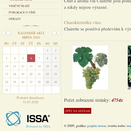
Chuť a aroma vín Clairette jsou pom
VINIČNÍ TRATĚ
a nikdy nejsou výrazné.
PUBLIKACE O VÍNĚ
ODKAZY
Charakteristika vína:
Clairette se používá především k vý
KALENDÁŘ AKCÍ
SRPEN 2026
PO
ÚT
ST
ČT
PÁ
SO
NE
27
28
29
30
31
1
2
3
4
5
6
7
8
9
10
11
12
13
14
15
16
17
18
19
20
21
22
23
24
25
26
27
28
29
30
31
1
2
3
4
5
6
Poslední aktualizace:
4754x
Počet zobrazení stránky:
31.07.2026
© 2009, grafika:
graphic house
, tvorba webu:
iss
Powered by ISSA