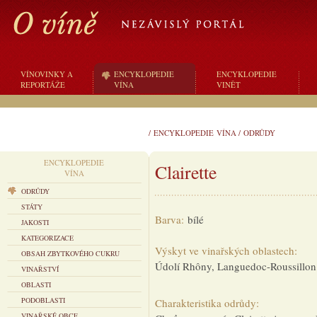
VÍNOVINKY A
ENCYKLOPEDIE
ENCYKLOPEDIE
REPORTÁŽE
VÍNA
VINĚT
/
ENCYKLOPEDIE VÍNA
/
ODRŮDY
ENCYKLOPEDIE
Clairette
VÍNA
ODRŮDY
STÁTY
Barva:
bílé
JAKOSTI
KATEGORIZACE
Výskyt ve vinařských oblastech:
OBSAH ZBYTKOVÉHO CUKRU
Údolí Rhôny, Languedoc-Roussillon
VINAŘSTVÍ
OBLASTI
PODOBLASTI
Charakteristika odrůdy:
VINAŘSKÉ OBCE