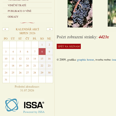
VINIČNÍ TRATĚ
PUBLIKACE O VÍNĚ
ODKAZY
KALENDÁŘ AKCÍ
SRPEN 2026
4423x
Počet zobrazení stránky:
PO
ÚT
ST
ČT
PÁ
SO
NE
27
28
29
30
31
1
2
3
4
5
6
7
8
9
10
11
12
13
14
15
16
© 2009, grafika:
graphic house
, tvorba webu:
iss
17
18
19
20
21
22
23
24
25
26
27
28
29
30
31
1
2
3
4
5
6
Poslední aktualizace:
31.07.2026
Powered by ISSA