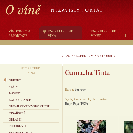
VÍNOVINKY A
ENCYKLOPEDIE
ENCYKLOPEDIE
REPORTÁŽE
VÍNA
VINĚT
/
ENCYKLOPEDIE VÍNA
/
ODRŮDY
ENCYKLOPEDIE
Garnacha Tinta
VÍNA
ODRŮDY
STÁTY
Barva:
červené
JAKOSTI
Výskyt ve vinařských oblastech:
KATEGORIZACE
Rioja Baja (ESP).
OBSAH ZBYTKOVÉHO CUKRU
VINAŘSTVÍ
OBLASTI
PODOBLASTI
VINAŘSKÉ OBCE