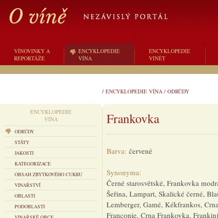
VÍNOVINKY A
ENCYKLOPEDIE
ENCYKLOPEDIE
REPORTÁŽE
VÍNA
VINĚT
/
ENCYKLOPEDIE VÍNA
/
ODRŮDY
ENCYKLOPEDIE
Frankovka
VÍNA
ODRŮDY
STÁTY
Barva:
červené
JAKOSTI
KATEGORIZACE
Synonyma:
OBSAH ZBYTKOVÉHO CUKRU
Černé starosvětské, Frankovka modrá
VINAŘSTVÍ
Šeřina, Lampart, Skalické černé, Bl
OBLASTI
Lemberger, Gamé, Kékfrankos, Crna
PODOBLASTI
Franconie, Crna Frankovka, Frankin
VINAŘSKÉ OBCE