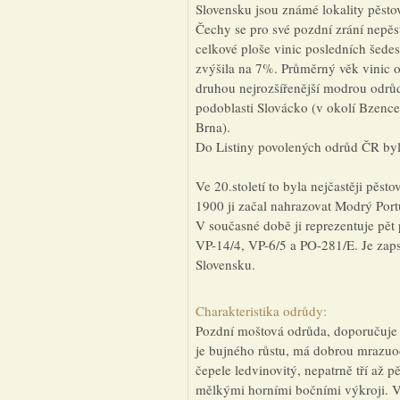
Slovensku jsou známé lokality pěstov
Čechy se pro své pozdní zrání nepěstu
celkové ploše vinic posledních šedes
zvýšila na 7%. Průměrný věk vinic o
druhou nejrozšířenější modrou odrů
podoblasti Slovácko (v okolí Bzence,
Brna).
Do Listiny povolených odrůd ČR byl
Ve 20.století to byla nejčastěji pěs
1900 ji začal nahrazovat Modrý Port
V současné době ji reprezentuje pět
VP-14/4, VP-6/5 a PO-281/E. Je zaps
Slovensku.
Charakteristika odrůdy:
Pozdní moštová odrůda, doporučuje 
je bujného růstu, má dobrou mrazuodo
čepele ledvinovitý, nepatrně tří až 
mělkými horními bočními výkroji. Vrc