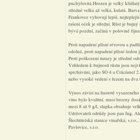
puchýřovitá.Hrozen je velký křídlatý
středně velká až velká, kulatá. Barv
Frankovce vyhovují lepší, nejteplej
rašení oček je střední. Růst je bujn
bývá pozdní, začíná v polovině října
Proti napadení plísní révovou a pad
odolná, proti napadení plísní šedou 
Proti poškození mrazy je středně odo
Vzhledem k bujnosti růstu jsou nejvh
sprchávání, jako SO 4 a Crâciunel 2
nebo vysoké vedení s řezem na dva t
Výnos závisí na hustotě vysazeného
víno bylo kvalitní, musí hrozny do
mezi 8 až 9 g/l, slupka obsahuje ve
Udržovateli odrůdy jsou pan Ing. Al
Šlechtitelská stanice vinařská, s.r.o.
Pavlovice, s.r.o.