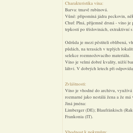
Charakteristika vína:
Barva: tmavě rubínová.
Vůně: připomíná jádra peckovin, ně
Chuť: Plná, příjemně drsná - víno je
trpkostí po tříslovinách, extraktivní
Odrůda je mezi pěstiteli oblíbená, v
půdách, na terasách v teplých lokalit
selekce rozmnožovacího materiálu.
Víno je velmi dobré kvality, nižší b
láhvi. V dobrých letech při odpovídaj
Zvláštnosti:
Víno je vhodné do archivu, využívá 
rozmarné jako nestálá žena a že má v
Jiná jména:
Limberger (DE); Blaufränkisch (Rak
Frankonia (IT).
Vhodnost k pokrmům: