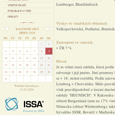
Lemberger, Blaufränkisch
VINIČNÍ TRATĚ
PUBLIKACE O VÍNĚ
ODKAZY
Výskyt ve vinařských oblastech:
Velkopavlovická, Podlužní, Brněnsk
KALENDÁŘ AKCÍ
SRPEN 2026
PO
ÚT
ST
ČT
PÁ
SO
NE
Zastoupení ve vinicích:
27
28
29
30
31
1
2
v ČR 7 %
3
4
5
6
7
8
9
10
11
12
13
14
15
16
Původ:
17
18
19
20
21
22
23
Je to velmi stará odrůda, která po
odvozuje i její jméno. Jiné prameny
24
25
26
27
28
29
30
se v 18. století rozšířila. Podle náz
31
1
2
3
4
5
6
Lemberg v Chorvatsku. Málo pravděp
Poslední aktualizace:
však pravděpodobně z území dnešní
31.07.2026
odrůdy "HEUNISCH". V Rakousku se 
oblasti Burgenland (tam na 17% vini
Německu (oblast Württemberg), také
Powered by ISSA
bývalého SSSR. Rovněž v Maďarsku j