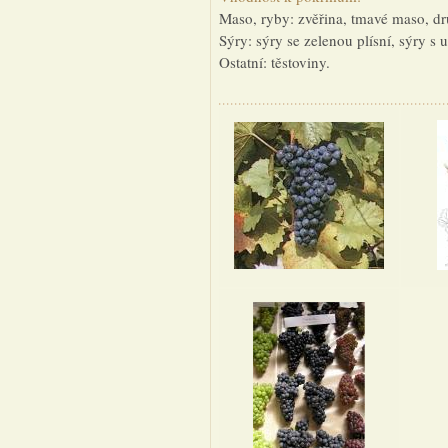
Maso, ryby: zvěřina, tmavé maso, dr
Sýry: sýry se zelenou plísní, sýry s u
Ostatní: těstoviny.