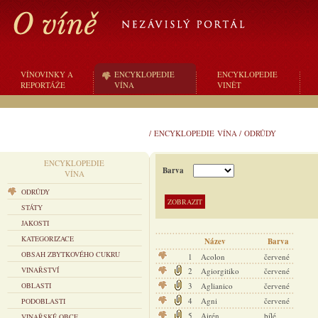
VÍNOVINKY A
ENCYKLOPEDIE
ENCYKLOPEDIE
REPORTÁŽE
VÍNA
VINĚT
/
ENCYKLOPEDIE VÍNA
/
ODRŮDY
ENCYKLOPEDIE
Barva
VÍNA
ODRŮDY
STÁTY
JAKOSTI
KATEGORIZACE
Název
Barva
OBSAH ZBYTKOVÉHO CUKRU
1
Acolon
červené
VINAŘSTVÍ
2
Agiorgitiko
červené
OBLASTI
3
Aglianico
červené
4
Agni
červené
PODOBLASTI
5
Airén
bílé
VINAŘSKÉ OBCE