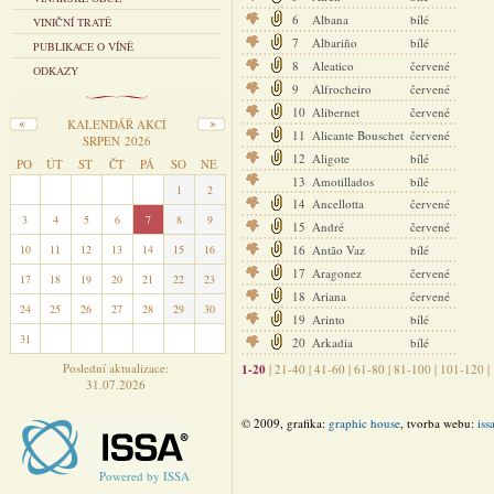
6
Albana
bílé
VINIČNÍ TRATĚ
7
Albariño
bílé
PUBLIKACE O VÍNĚ
8
Aleatico
červené
ODKAZY
9
Alfrocheiro
červené
10
Alibernet
červené
KALENDÁŘ AKCÍ
11
Alicante Bouschet
červené
SRPEN 2026
12
Aligote
bílé
PO
ÚT
ST
ČT
PÁ
SO
NE
13
Amotillados
bílé
27
28
29
30
31
1
2
14
Ancellotta
červené
3
4
5
6
7
8
9
15
André
červené
10
11
12
13
14
15
16
16
Antão Vaz
bílé
17
Aragonez
červené
17
18
19
20
21
22
23
18
Ariana
červené
24
25
26
27
28
29
30
19
Arinto
bílé
31
1
2
3
4
5
6
20
Arkadia
bílé
Poslední aktualizace:
1-20
|
21-40
|
41-60
|
61-80
|
81-100
|
101-120
|
31.07.2026
© 2009, grafika:
graphic house
, tvorba webu:
iss
Powered by ISSA