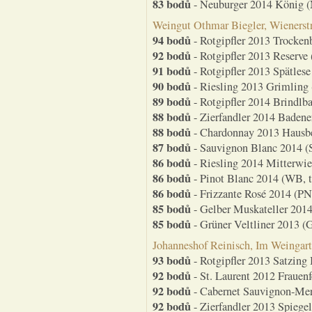
83 bodů
- Neuburger 2014 König (
Weingut Othmar Biegler, Wienerst
94 bodů
- Rotgipfler 2013 Trocken
92 bodů
- Rotgipfler 2013 Reserve 
91 bodů
- Rotgipfler 2013 Spätlese
90 bodů
- Riesling 2013 Grimling (
89 bodů
- Rotgipfler 2014 Brindlba
88 bodů
- Zierfandler 2014 Badener
88 bodů
- Chardonnay 2013 Hausbe
87 bodů
- Sauvignon Blanc 2014 (S
86 bodů
- Riesling 2014 Mitterwies
86 bodů
- Pinot Blanc 2014 (WB, t
86 bodů
- Frizzante Rosé 2014 (PN
85 bodů
- Gelber Muskateller 2014
85 bodů
- Grüner Veltliner 2013 (G
Johanneshof Reinisch, Im Weingart
93 bodů
- Rotgipfler 2013 Satzing 
92 bodů
- St. Laurent 2012 Frauenfe
92 bodů
- Cabernet Sauvignon-Mer
92 bodů
- Zierfandler 2013 Spiegel