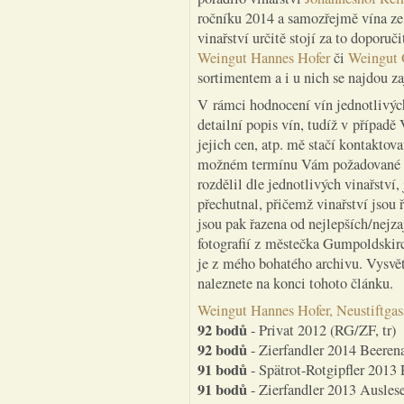
ročníku 2014 a samozřejmě vína ze s
vinařství určitě stojí za to doporuč
Weingut Hannes Hofer
či
Weingut 
sortimentem a i u nich se najdou z
V rámci hodnocení vín jednotlivýc
detailní popis vín, tudíž v případě
jejich cen, atp. mě stačí kontaktov
možném termínu Vám požadované i
rozdělil dle jednotlivých vinařství,
přechutnal, přičemž vinařství jsou ř
jsou pak řazena od nejlepších/nejza
fotografií z městečka Gumpoldskirc
je z mého bohatého archivu. Vysvě
naleznete na konci tohoto článku.
Weingut Hannes Hofer, Neustiftga
92 bodů
- Privat 2012 (RG/ZF, tr)
92 bodů
- Zierfandler 2014 Beerena
91 bodů
- Spätrot-Rotgipfler 2013 
91 bodů
- Zierfandler 2013 Auslese