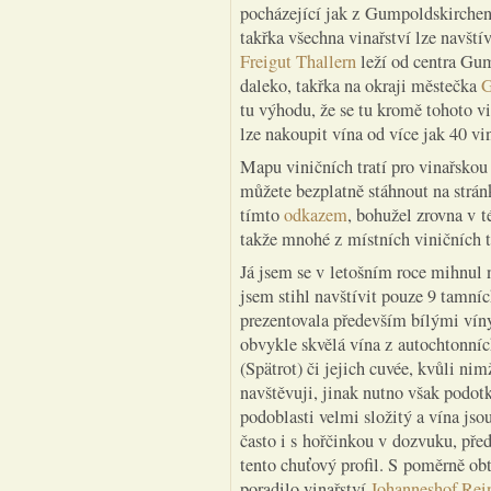
pocházející jak z Gumpoldskirchenu
takřka všechna vinařství lze navšt
Freigut Thallern
leží od centra Gum
daleko, takřka na okraji městečka
G
tu výhodu, že se tu kromě tohoto vi
lze nakoupit vína od více jak 40 v
Mapu viničních tratí pro vinařsko
můžete bezplatně stáhnout na strá
tímto
odkazem
, bohužel zrovna v t
takže mnohé z místních viničních t
Já jsem se v letošním roce mihnul n
jsem stihl navštívit pouze 9 tamních
prezentovala především bílými víny
obvykle skvělá vína z autochtonníc
(Spätrot) či jejich cuvée, kvůli ni
navštěvuji, jinak nutno však podotk
podoblasti velmi složitý a vína jso
často i s hořčinkou v dozvuku, pře
tento chuťový profil. S poměrně ob
poradilo vinařství
Johanneshof Rei