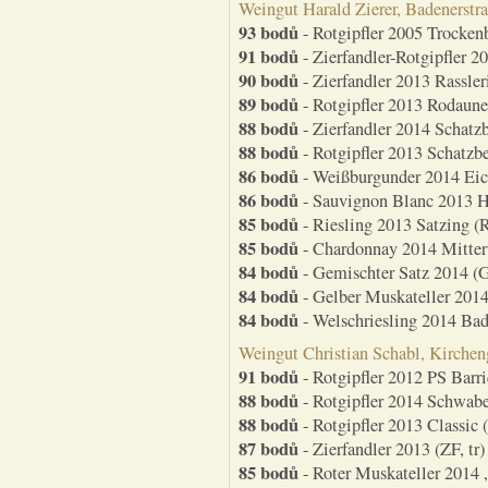
Weingut Harald Zierer, Badenerst
93 bodů
- Rotgipfler 2005 Trockenb
91 bodů
- Zierfandler-Rotgipfler 2
90 bodů
- Zierfandler 2013 Rassleri
89 bodů
- Rotgipfler 2013 Rodauner
88 bodů
- Zierfandler 2014 Schatzb
88 bodů
- Rotgipfler 2013 Schatzbe
86 bodů
- Weißburgunder 2014 Eic
86 bodů
- Sauvignon Blanc 2013 H
85 bodů
- Riesling 2013 Satzing (RI
85 bodů
- Chardonnay 2014 Mitter
84 bodů
- Gemischter Satz 2014 (G
84 bodů
- Gelber Muskateller 2014
84 bodů
- Welschriesling 2014 Ba
Weingut Christian Schabl, Kirche
91 bodů
- Rotgipfler 2012 PS Barri
88 bodů
- Rotgipfler 2014 Schwabe
88 bodů
- Rotgipfler 2013 Classic (
87 bodů
- Zierfandler 2013 (ZF, tr)
85 bodů
- Roter Muskateller 2014