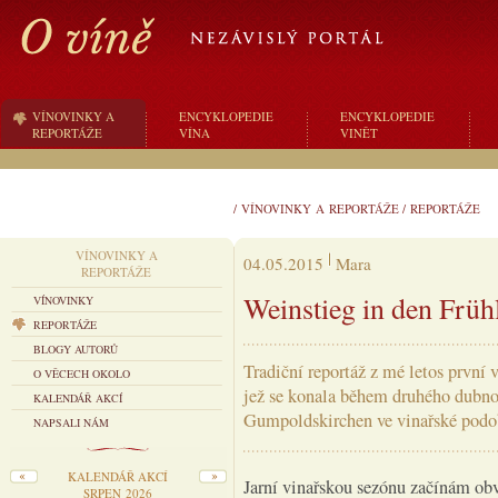
VÍNOVINKY A
ENCYKLOPEDIE
ENCYKLOPEDIE
REPORTÁŽE
VÍNA
VINĚT
/
VÍNOVINKY A REPORTÁŽE
/
REPORTÁŽE
VÍNOVINKY A
04.05.2015
Mara
REPORTÁŽE
Weinstieg in den Früh
VÍNOVINKY
REPORTÁŽE
BLOGY AUTORŮ
Tradiční reportáž z mé letos první 
O VĚCECH OKOLO
jež se konala během druhého dubn
KALENDÁŘ AKCÍ
Gumpoldskirchen ve vinařské podo
NAPSALI NÁM
KALENDÁŘ AKCÍ
Jarní vinařskou sezónu začínám obv
SRPEN 2026