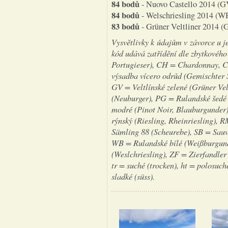
84 bodů
- Nuovo Castello 2014 (G
84 bodů
- Welschriesling 2014 (WR
83 bodů
- Grüner Veltliner 2014 (G
Vysvětlivky k údajům v závorce u j
kód udává zatřídění dle zbytkovéh
Portugieser), CH = Chardonnay, 
výsadba vícero odrůd (Gemischter 
GV = Veltlínské zelené (Grüner Ve
(Neuburger), PG = Rulandské šedé
modré (Pinot Noir, Blauburgunder)
rýnský (Riesling, Rheinriesling), 
Sämling 88 (Scheurebe), SB = Sauv
WB = Rulandské bílé (Weißburgund
(Weslchriesling), ZF = Zierfandler
tr = suché (trocken), ht = polosuché
sladké (süss).