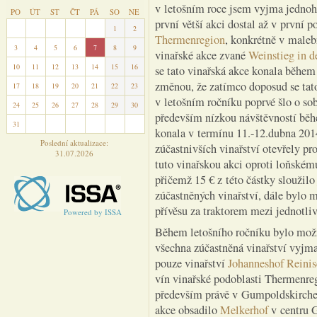
v letošním roce jsem vyjma jednoh
PO
ÚT
ST
ČT
PÁ
SO
NE
první větší akci dostal až v první 
27
28
29
30
31
1
2
Thermenregion
, konkrétně v maleb
3
4
5
6
7
8
9
vinařské akce zvané
Weinstieg in d
10
11
12
13
14
15
16
se tato vinařská akce konala běhe
změnou, že zatímco doposud se tato
17
18
19
20
21
22
23
v letošním ročníku poprvé šlo o so
24
25
26
27
28
29
30
především nízkou návštěvností běhe
31
1
2
3
4
5
6
konala v termínu 11.-12.dubna 2014
Poslední aktualizace:
zúčastnivších vinařství otevřely pr
31.07.2026
tuto vinařskou akci oproti loňskému
přičemž 15 € z této částky sloužil
zúčastněných vinařství, dále bylo 
přívěsu za traktorem mezi jednotli
Powered by ISSA
Během letošního ročníku bylo možn
všechna zúčastněná vinařství vyjm
pouze vinařství
Johanneshof Reinis
vín vinařské podoblasti Thermenreg
především právě v Gumpoldskirchenu
akce obsadilo
Melkerhof
v centru 