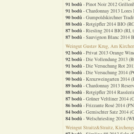
91 bodů
- Pinot Noir 2012 Grillenh
91 bodů
- Chardonnay 2013 Lores 
90 bodů
- Gumpoldskirchner Tradi
88 bodů
- Rotgipfler 2014 BIO (RG,
87 bodů
- Riesling 2014 BIO (RI, t
87 bodů
- Sauvignon Blanc 2014 B
Weingut Gustav Krug, Am Kirchen
92 bodů
- Privat 2013 Orange Wine
92 bodů
- Die Vollendung 2013 (RG
91 bodů
- Die Versuchung Rot 20
90 bodů
- Die Versuchung 2014 (PG
90 bodů
- Kreuzweingarten 2014 (
89 bodů
- Chardonnay 2013 Reserve
88 bodů
- Rotgipfler 2014 Rasslerin
87 bodů
- Grüner Veltliner 2014 (G
86 bodů
- Frizzante Rosé 2014 (PN,
84 bodů
- Gemischter Satz 2014 (G
84 bodů
- Welschriesling 2014 (WR
Weingut Straitz&Straitz, Kirchen