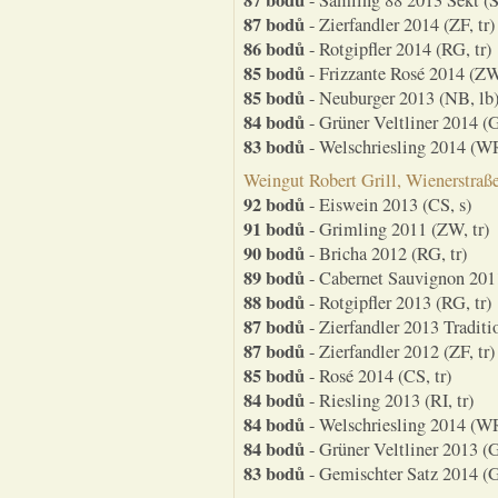
87 bodů
- Sämling 88 2013 Sekt (S
87 bodů
- Zierfandler 2014 (ZF, tr)
86 bodů
- Rotgipfler 2014 (RG, tr)
85 bodů
- Frizzante Rosé 2014 (ZW,
85 bodů
- Neuburger 2013 (NB, lb
84 bodů
- Grüner Veltliner 2014 (G
83 bodů
- Welschriesling 2014 (WR
Weingut Robert Grill, Wienerstra
92 bodů
- Eiswein 2013 (CS, s)
91 bodů
- Grimling 2011 (ZW, tr)
90 bodů
- Bricha 2012 (RG, tr)
89 bodů
- Cabernet Sauvignon 2011
88 bodů
- Rotgipfler 2013 (RG, tr)
87 bodů
- Zierfandler 2013 Traditio
87 bodů
- Zierfandler 2012 (ZF, tr)
85 bodů
- Rosé 2014 (CS, tr)
84 bodů
- Riesling 2013 (RI, tr)
84 bodů
- Welschriesling 2014 (WR
84 bodů
- Grüner Veltliner 2013 (G
83 bodů
- Gemischter Satz 2014 (G