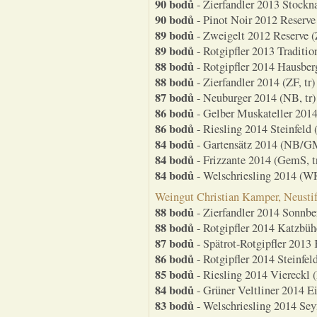
90 bodů
- Zierfandler 2013 Stockna
90 bodů
- Pinot Noir 2012 Reserve 
89 bodů
- Zweigelt 2012 Reserve (
89 bodů
- Rotgipfler 2013 Traditio
88 bodů
- Rotgipfler 2014 Hausberg
88 bodů
- Zierfandler 2014 (ZF, tr)
87 bodů
- Neuburger 2014 (NB, tr)
86 bodů
- Gelber Muskateller 2014
86 bodů
- Riesling 2014 Steinfeld (
84 bodů
- Gartensätz 2014 (NB/G
84 bodů
- Frizzante 2014 (GemS, t
84 bodů
- Welschriesling 2014 (WR
Weingut Christian Kamper, Neusti
88 bodů
- Zierfandler 2014 Sonnber
88 bodů
- Rotgipfler 2014 Katzbühe
87 bodů
- Spätrot-Rotgipfler 2013
86 bodů
- Rotgipfler 2014 Steinfel
85 bodů
- Riesling 2014 Viereckl (R
84 bodů
- Grüner Veltliner 2014 Ei
83 bodů
- Welschriesling 2014 Sey