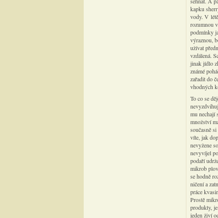
sehnat. A p
kapku sherr
vody. V létě
rozumnou ve
podmínky ja
výraznou, b
užívat předn
vzdálená. Sc
jinak jídlo 
známé pohád
zařadit do 
vhodných ko
To co se děj
nevyzdvihuj
mu nechají s
množství ma
současně si 
víte, jak do
nevyžene so
nevyvíjel p
podaří udrž
mikrob plov
se hodně ro
ničení a zat
práce kvasi
Prostě mikr
produkty, je
jeden živí 