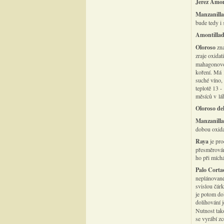
Jerez Amon
Manzanilla
bude tedy i 
Amontillad
Oloroso
zn
zraje oxida
mahagonovou
koření. Má 1
suché víno, 
teplotě 13 
měsíců v láh
Oloroso de
Manzanilla
dobou oxidat
Raya
je pro
přesměrován
ho při mích
Palo Cort
neplánované 
svislou čár
je potom dol
dolihování 
Nutnost tak
se vyrábí zc