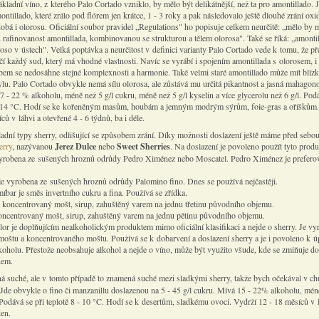
kladní víno, z kterého Palo Cortado vzniklo, by mělo být delikátnější, než ta pro amontillado. 
ontillado, které zrálo pod flórem jen krátce, 1 - 3 roky a pak následovalo ještě dlouhé zrání oxid
dobá i olorosu. Oficiální soubor pravidel „Regulations" ho popisuje celkem neurčitě: „mělo by m
 rafinovanost amontillada, kombinovanou se strukturou a tělem olorosa". Také se říká: „amonti
roso v ústech". Velká poptávka a neurčitost v definici varianty Palo Cortado vede k tomu, že př
čí každý sud, který má vhodné vlastnosti. Navíc se vyrábí i spojením amontillada s olorosem, i
bem se nedosáhne stejné komplexnosti a harmonie. Také velmi staré amontillado může mít blíz
ylu. Palo Cortado obvykle nemá sílu olorosa, ale zůstává mu určitá pikantnost a jasná mahagon
 - 22 % alkoholu, méně než 5 g/l cukru, méně než 5 g/l kyselin a více glycerolu než 6 g/l. Podá
- 14 °C. Hodí se ke kořeněným masům, houbám a jemným modrým sýrům, foie-gras a oříškům.
ců v láhvi a otevřené 4 - 6 týdnů, ba i déle.
ladní typy sherry, odlišující se způsobem zrání. Díky možnosti doslazení ještě máme před sebo
erry
, nazývanou
Jerez Dulce
nebo
Sweet Sherries
. Na doslazení je povoleno použít tyto produ
vyrobena ze sušených hroznů odrůdy Pedro Ximénez nebo Moscatel. Pedro Ximénez je preferov
je vyrobena ze sušených hroznů odrůdy Palomino fino. Dnes se používá nejčastěji.
íbar je směs invertního cukru a fina. Používá se zřídka.
 koncentrovaný mošt, sirup, zahuštěný varem na jednu třetinu původního objemu.
oncentrovaný mošt, sirup, zahuštěný varem na jednu pětinu původního objemu.
lor je doplňujícím nealkoholickým produktem mimo oficiální klasifikaci a nejde o sherry. Je v
oštu a koncentrovaného moštu. Používá se k dobarvení a doslazení sherry a je i povoleno k ú
koholu. Přestože neobsahuje alkohol a nejde o víno, může být využito všude, kde se zmiňuje do
nem.
 suché, ale v tomto případě to znamená suché mezi sladkými sherry, takže bych očekával v chu
 Jde obvykle o fino či manzanillu doslazenou na 5 - 45 g/l cukru. Mívá 15 - 22% alkoholu, mén
 Podává se při teplotě 8 - 10 °C. Hodí se k desertům, sladkému ovoci. Vydrží 12 - 18 měsíců v 
den.