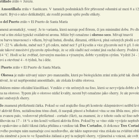
tillado
zrálo v Jerezu.
 Amontillada
zrála v Sanlúcaru. V tamních podmínkách flór přirozeně odumírá až mezi 8 a 1
starší. Bývá o něco delikátnější, ale rozdíl poznáte spíše podle etikety.
o del Puerto
zrálo v El Puerto de Santa María
amená aromatický, vonný. Je to varianta, která nezraje pod flórem, či jen minimální dobu. Po dl
tivně a tím získá typické oxidativní aroma. Může být označeno i
oloroso seco
. Mívají tmavší
 barvu tmavnoucí s věkem, bývají hutná, dlouhá, důrazná, oříšková, plná sušených plodů a e
7 -22 % alkoholu, méně než 5 g/l cukru, méně než 5 g/l kyselin a více glycerolu než 6 g/l. I ol
ale takové množství glycerolu způsobuje, že se zdá sladší než ostatní jiná suchá sherry. Podává 
- 14 °C. Hodí se ke zvěřině, červeným masům a výrazným, dobře vyzrálým sýrům. Vydrží 24 - 
vi a otevřené 4 - 6 týdnů, ba i déle.
l Puerto
zrálo v El Puerto de Santa María.
 Olorosa
je málo užívaný název pro manzanillu, která po biologickém zrání zrála ještě tak dlo
ivně, že už nepřipomíná amontillado, ale získala kvalitu olorosa.
duktem mimo oficiální klasifikaci. Vzniklo z vín určených na fino, která se nevyvíjela dobře a b
a na oloroso. Typem jde o oloroso nízké kvality, nesmí být označeno jako sherry. Je ale povol
ání směsných sherry.
ado
znamená přeškrtnutá čárka. Pokud se sud zrajícího fina při kontrole sklepmistrovi nelíbil kvů
aktivitě flóru, nežádoucímu tónu chuti, či naopak plnost a bohatost vína se mu líbila moc, pův
ku zvanou palo, vodorovně přeškrtnul - cortado (škrt), na znamení, že z tohoto sudu už fino ne
ihován na 17 - 18 % a tím končí veškerá aktivita flóru. Pokud by se víno stále vyvíjelo nepředv
je opakováno a další šikmá čárka přidána a vznikne tak
Dos Cortados
, či dokonce
Tres Corta
ového postupu nám naznačuje cosi nezdravého, ale takto napravená vína získala na zvláštní obli
ela záměrně a jsou to ve Španělsku žádaná a prý ta nejlepší sherry, výjimečná a vzácná, ale svět