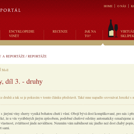
HOME
O NÁS
K
ENCYKLOPEDIE
RECENZE
JAK NA
VIRTUÁ
VINĚT
TO?
SKLÍPE
Y A REPORTÁŽE
/
REPORTÁŽE
Moll
, díl 3. - druhy
íce druhů a tak se je pokusím v tomto článku představit. Také mne napadlo srovnávat Jerezké s 
 s jinými víny sherry vyniká bohatou chutí i vůní. Obojí bývá dost komplikované, pro nás i př
ické, že u vín vyráběných jiným způsobem, podobné chuťové odstíny automaticky označujeme z
o vlastnost, zvláštnost jinde neviděnou. Neumím vám nabídnout nic jiného než dost chabý popis
t sami.