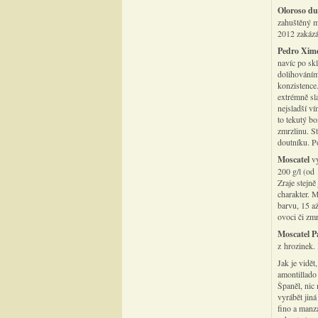
Oloroso du
zahuštěný mo
2012 zakázá
Pedro Xim
navíc po sk
dolihováním.
konzistence.
extrémně sla
nejsladší ví
to tekutý b
zmrzlinu. S
doutníku. Po
Moscatel
vy
200 g/l (od
Zraje stejn
charakter. 
barvu, 15 a
ovoci či zmr
Moscatel P
z hrozinek.
Jak je vidět
amontillado
Španěl, nic
vyrábět jin
fino a manza