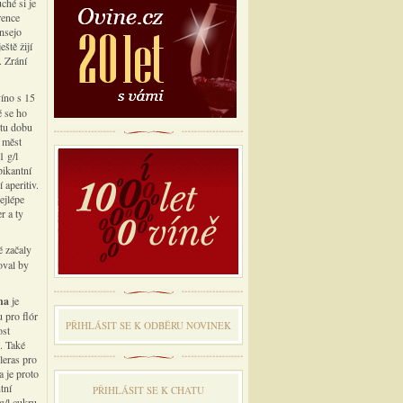
ché si je
rence
onsejo
ště žijí
. Zrání
víno s 15
é se ho
 tu dobu
í měst
1 g/l
pikantní
 aperitiv.
ejlépe
r a ty
é začaly
oval by
ina
je
 pro flór
PŘIHLÁSIT SE K ODBĔRU NOVINEK
ost
. Také
oleras pro
a je proto
tní
PŘIHLÁSIT SE K CHATU
/l cukru,