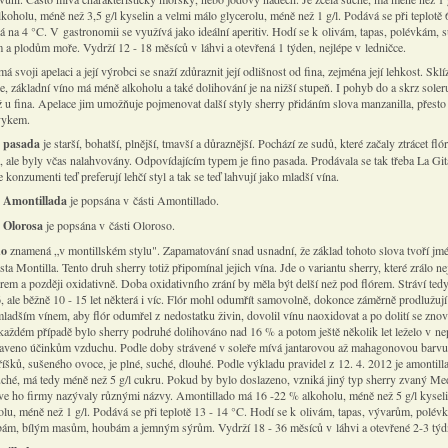
koholu, méně než 3,5 g/l kyselin a velmi málo glycerolu, méně než 1 g/l. Podává se při teplotě 
ná na 4 °C. V gastronomii se využívá jako ideální aperitiv. Hodí se k olivám, tapas, polévkám, s
 a plodům moře. Vydrží 12 - 18 měsíců v láhvi a otevřená 1 týden, nejlépe v ledničce.
á svoji apelaci a její výrobci se snaží zdůraznit její odlišnost od fina, zejména její lehkost. Sklíz
e, základní víno má méně alkoholu a také dolihování je na nižší stupeň. I pohyb do a skrz soleru
ž u fina. Apelace jim umožňuje pojmenovat další styly sherry přidáním slova manzanilla, přesto
vykem.
a pasada
je starší, bohatší, plnější, tmavší a důraznější. Pochází ze sudů, které začaly ztrácet fló
, ale byly včas nalahvovány. Odpovídajícím typem je fino pasada. Prodávala se tak třeba La Gi
e konzumenti teď preferují lehčí styl a tak se teď lahvují jako mladší vína.
a Amontillada
je popsána v části Amontillado.
 Olorosa
je popsána v části Oloroso.
do
znamená „v montillském stylu". Zapamatování snad usnadní, že základ tohoto slova tvoří jm
ta Montilla. Tento druh sherry totiž připomínal jejich vína. Jde o variantu sherry, které zrálo ne
órem a později oxidativně. Doba oxidativního zrání by měla být delší než pod flórem. Stráví tedy
, ale běžně 10 - 15 let některá i víc. Flór mohl odumřít samovolně, dokonce záměrně prodlužují
ladším vínem, aby flór odumřel z nedostatku živin, dovolil vínu naoxidovat a po dolití se zno
každém případě bylo sherry podruhé dolihováno nad 16 % a potom ještě několik let leželo v n
aveno účinkům vzduchu. Podle doby strávené v soleře mívá jantarovou až mahagonovou barvu
říšků, sušeného ovoce, je plné, suché, dlouhé. Podle výkladu pravidel z 12. 4. 2012 je amontil
uché, má tedy méně než 5 g/l cukru. Pokud by bylo doslazeno, vzniká jiný typ sherry zvaný M
íve ho firmy nazývaly různými názvy. Amontillado má 16 -22 % alkoholu, méně než 5 g/l kyseli
olu, méně než 1 g/l. Podává se při teplotě 13 - 14 °C. Hodí se k olivám, tapas, vývarům, polév
m, bílým masům, houbám a jemným sýrům. Vydrží 18 - 36 měsíců v láhvi a otevřené 2-3 týd