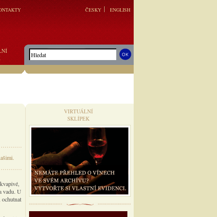
ONTAKTY
ČESKY
ENGLISH
LNÍ
K
VIRTUÁLNÍ
SKLÍPEK
našimi.
ekvapivé,
a vadu. U
, ochutnat