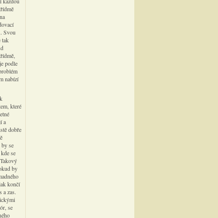
zí každou
třídmě
 na
dovací
u. Svou
 tak
ud
třídmě,
je podle
 problém
m nabízí
ak
tem, které
četné
í a
istě dobře
ně
 by se
 kde se
. Takový
Pokud by
omadného
jak končí
 a zas.
lickými
ór, se
čného