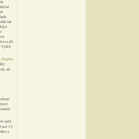
Jde
ativní,
ít
llado
edák tak
 když
ko
ová
vá se při
 Vydrží
u
skupinu
kty:
án, ale
yrobeno
pravě
slazení
ti spíše
ě než 3,5
láhvi a