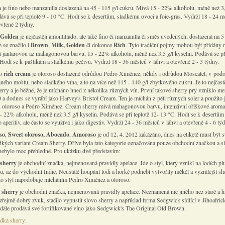
m
je fino nebo manzanilla doslazená na 45 - 115 g/l cukru. Mívá 15 - 22% alkoholu, méně než 3,
dává se při teplotě 9 - 10 °C. Hodí se k desertům, sladkému ovoci a foie-gras. Vydrží 18 - 24 m
evřené 2 týdny.
 Golden
je nejčastěji amontillado, ale také fino či manzanilla či směs uvedených, doslazená na 5 
 se značilo i
Brown
,
Milk, Golden
či dokonce
Rich
. Tyto tradiční pojmy mohou být přidány n
á jantarovou až mahagonovou barvu, 15 - 22% alkoholu, méně než 3,5 g/l kyselin. Podává se při
 Hodí se k paštikám a sladkému pečivu. Vydrží 18 - 36 měsíců v láhvi a otevřené 2 - 3 týdny.
bo
rich cream
je oloroso doslazené odrůdou Pedro Ximénez, někdy i odrůdou Moscatel, v pod
ného moštu, nebo sladkého vína, a to na více než 115 - 140 g/l zbytkového cukru. Je to nejčastě
erry a je běžné, že je mícháno hned z několika různých vín. První takové sherry prý vzniklo me
a dodnes se vyrábí jako Harvey's Bristol Cream. Ten je míchán z pěti různých soler a použito j
, oloroso a Pedro Ximénez. Cream sherry mívá mahagonovou barvu, intenzivní oříškové aroma
 - 22% alkoholu, méně než 3,5 g/l kyselin. Podává se při teplotě 12- 13 °C. Hodí se k desertům
 aperitiv, ale často se využívá i jako digestiv. Vydrží 24 - 36 měsíců v láhvi a otevřené 4 - 6 tý
so
,
Sweet oloroso, Abocado
,
Amoroso
je od 12. 4. 2012 zakázáno, dnes na etiketě musí být s
adkých variant Cream Sherry. Dříve byla tato kategorie označována pouze obchodní značkou a 
 nebylo moc přehledné. Pro ukázku dvě představím:
 sherry
je obchodní značka, nejmenovaná pravidly apelace. Jde o styl, který vznikl na lodích plu
tu, až do východní Indie. Neustálé houpání lodi a horké podnebí vytvořily měkčí a vyzrálejší sh
to styl napodobuje mícháním Pedro Ximénez a oloroso.
 sherry
je obchodní značka, nejmenovaná pravidly apelace. Neznamená nic jiného než staré a h
řejmě dobrý zvuk, stačilo vypustit slovo sherry a například firma Sedgwick sídlící v Jihoafric
adále prodává své fortifikované víno jako Sedgwick's The Original Old Brown.
adká sherry
: