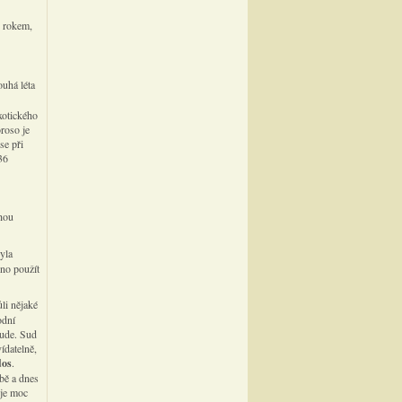
2 rokem,
ouhá léta
xotického
oroso je
se při
36
uhou
yla
eno použít
li nějaké
odní
bude. Sud
ídatelně,
dos
.
bě a dnes
 je moc