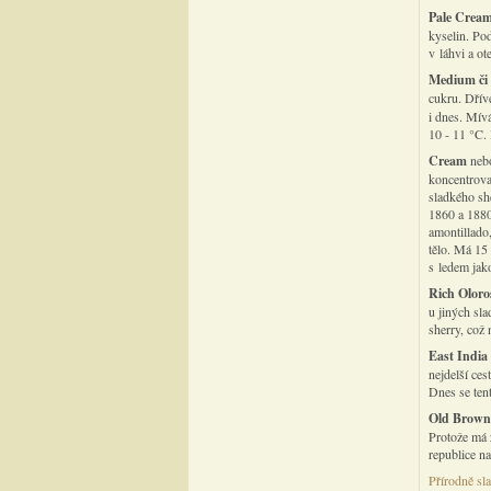
Pale Crea
kyselin. Po
v láhvi a ot
Medium či
cukru. Dříve
i dnes. Mív
10 - 11 °C.
Cream
ne
koncentrova
sladkého sh
1860 a 1880 
amontillado
tělo. Má 15
s ledem jako
Rich Oloro
u jiných sl
sherry, což
East India
nejdelší ces
Dnes se ten
Old Brown
Protože má z
republice n
Přírodně sl