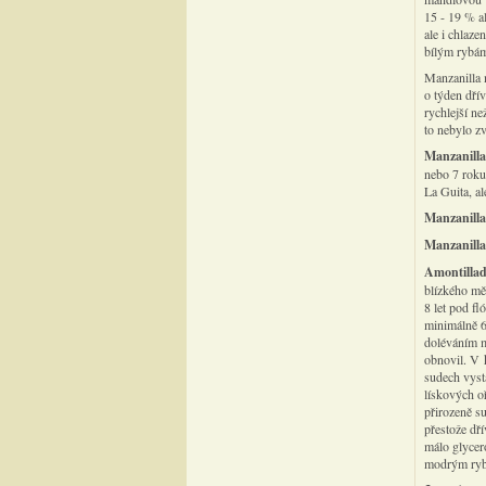
15 - 19 % al
ale i chlaze
bílým rybám
Manzanilla m
o týden dřív
rychlejší ne
to nebylo z
Manzanill
nebo 7 roku
La Guita, al
Manzanill
Manzanilla
Amontilla
blízkého měs
8 let pod fl
minimálně 6
doléváním m
obnovil. V 
sudech vyst
lískových o
přirozeně s
přestože dř
málo glycer
modrým rybá