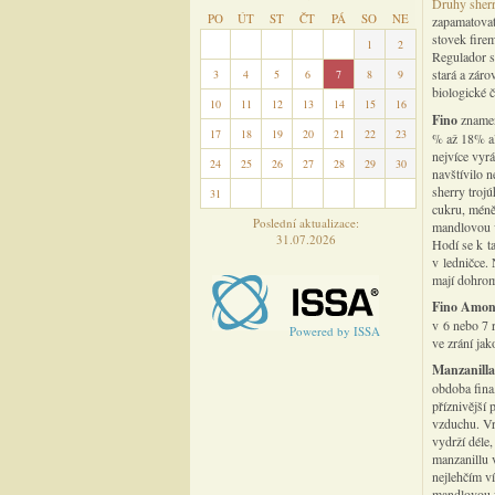
Druhy sher
PO
ÚT
ST
ČT
PÁ
SO
NE
zapamatovat
stovek fire
27
28
29
30
31
1
2
Regulador se
stará a záro
3
4
5
6
7
8
9
biologické č
10
11
12
13
14
15
16
Fino
znamen
17
18
19
20
21
22
23
% až 18% alk
nejvíce vyrá
24
25
26
27
28
29
30
navštívilo n
sherry trojú
31
1
2
3
4
5
6
cukru, méně 
Poslední aktualizace:
mandlovou vů
31.07.2026
Hodí se k t
v ledničce. 
mají dohro
Fino Amont
v 6 nebo 7 
Powered by ISSA
ve zrání jak
Manzanill
obdoba fina
příznivější 
vzduchu. Vr
vydrží déle,
manzanillu 
nejlehčím ví
mandlovou v