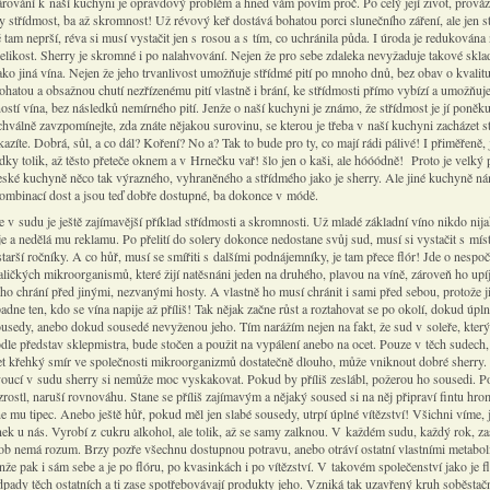
árování k naší kuchyni je opravdový problém a hned vám povím proč. Po celý její život, prová
y střídmost, ba až skromnost! Už révový keř dostává bohatou porci slunečního záření, ale jen s
 tam neprší, réva si musí vystačit jen s rosou a s tím, co uchránila půda. I úroda je redukována
likost. Sherry je skromné i po nalahvování. Nejen že pro sebe zdaleka nevyžaduje takové skla
ko jiná vína. Nejen že jeho trvanlivost umožňuje střídmé pití po mnoho dnů, bez obav o kvalit
ohatou a obsažnou chutí nezřízenému pití vlastně i brání, ke střídmosti přímo vybízí a umožňuje
ostí vína, bez následků nemírného pití. Jenže o naší kuchyni je známo, že střídmost je jí poněk
hválně zavzpomínejte, zda znáte nějakou surovinu, se kterou je třeba v naší kuchyni zacházet s
zkazíte. Dobrá, sůl, a co dál? Koření? No a? Tak to bude pro ty, co mají rádi pálivé! I přiměřeně, 
ky tolik, až těsto přeteče oknem a v Hrnečku vař! šlo jen o kaši, ale hóóódně! Proto je velký
české kuchyně něco tak výrazného, vyhraněného a střídmého jako je sherry. Ale jiné kuchyně ná
mbinací dost a jsou teď dobře dostupné, ba dokonce v módě.
e v sudu je ještě zajímavější příklad střídmosti a skromnosti. Už mladé základní víno nikdo nij
e a nedělá mu reklamu. Po přelití do solery dokonce nedostane svůj sud, musí si vystačit s mís
tarší ročníky. A co hůř, musí se smířiti s dalšími podnájemníky, je tam přece flór! Jde o nespo
ličkých mikroorganismů, které žijí natěsnáni jeden na druhého, plavou na víně, zároveň ho upíj
ho chrání před jinými, nezvanými hosty. A vlastně ho musí chránit i sami před sebou, protože j
padne ten, kdo se vína napije až příliš! Tak nějak začne růst a roztahovat se po okolí, dokud úpl
usedy, anebo dokud sousedé nevyženou jeho. Tím narážím nejen na fakt, že sud v soleře, který
odle představ sklepmistra, bude stočen a použit na vypálení anebo na ocet. Pouze v těch sudech,
et křehký smír ve společnosti mikroorganizmů dostatečně dlouho, může vniknout dobré sherry
oucí v sudu sherry si nemůže moc vyskakovat. Pokud by příliš zeslábl, požerou ho sousedi. 
zrostl, naruší rovnováhu. Stane se příliš zajímavým a nějaký soused si na něj připraví fintu hr
ne mu tipec. Anebo ještě hůř, pokud měl jen slabé sousedy, utrpí úplné vítězství! Všichni víme, 
nek u nás. Vyrobí z cukru alkohol, ale tolik, až se samy zalknou. V každém sudu, každý rok, zas
ob nemá rozum. Brzy pozře všechnu dostupnou potravu, anebo otráví ostatní vlastními metabo
nže pak i sám sebe a je po flóru, po kvasinkách i po vítězství. V takovém společenství jako je fl
odpady těch ostatních a ti zase spotřebovávají produkty jeho. Vzniká tak uzavřený kruh soběsta