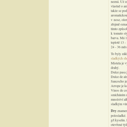
nezná. Už zá
vlastně o am
takže se po
aromatickou
v nose, olo
zřejmě ozna
tímto způso
k tomuto st
barva. Má 17
teplotě 13 
24 - 36 měsí
To byly zák
sladkých sh
Mistela je 
drahý.
Dulce pasa 
Dulce de alm
Sancocho je
Arrope je k
Vinos de co
smícháním m
množství al
sladkým ví
Dry
znamená
polosladké.
g/l kyselin.
otevřené tý