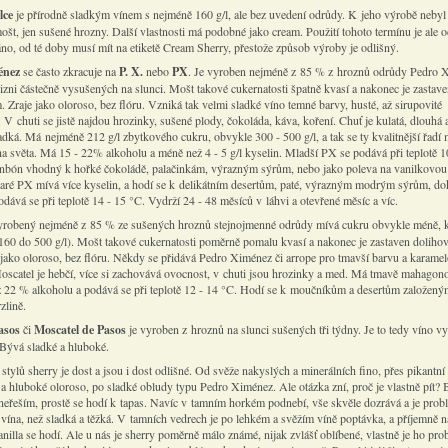
lce
je přírodně sladkým vínem s nejméně 160 g/l, ale bez uvedení odrůdy. K jeho výrobě nebyl
št, jen sušené hrozny. Další vlastnosti má podobné jako cream. Použití tohoto termínu je ale o
no, od té doby musí mít na etiketě Cream Sherry, přestože způsob výroby je odlišný.
énez
se často zkracuje na
P. X.
nebo
PX
. Je vyroben nejméně z 85 % z hroznů odrůdy Pedro 
lizni částečně vysušených na slunci. Mošt takové cukernatosti špatně kvasí a nakonec je zastav
 Zraje jako oloroso, bez flóru. Vzniká tak velmi sladké víno temné barvy, husté, až sirupovité
 V chuti se jistě najdou hrozinky, sušené plody, čokoláda, káva, koření. Chuť je kulatá, dlouhá 
dká. Má nejméně 212 g/l zbytkového cukru, obvykle 300 - 500 g/l, a tak se ty kvalitnější řadí 
na světa. Má 15 - 22% alkoholu a méně než 4 - 5 g/l kyselin. Mladší PX se podává při teplotě 1
onbón vhodný k hořké čokoládě, palačinkám, výrazným sýrům, nebo jako poleva na vanilkovou
taré PX mívá více kyselin, a hodí se k delikátním desertům, paté, výrazným modrým sýrům, do
dává se při teplotě 14 - 15 °C. Vydrží 24 - 48 měsíců v láhvi a otevřené měsíc a víc.
robený nejméně z 85 % ze sušených hroznů stejnojmenné odrůdy mívá cukru obvykle méně, 
 160 do 500 g/l). Mošt takové cukernatosti poměrně pomalu kvasí a nakonec je zastaven doliho
ě jako oloroso, bez flóru. Někdy se přidává Pedro Ximénez či arrope pro tmavší barvu a karame
Moscatel je hebčí, více si zachovává ovocnost, v chuti jsou hrozinky a med. Má tmavě mahago
ž 22 % alkoholu a podává se při teplotě 12 - 14 °C. Hodí se k moučníkům a desertům založený
zlině.
asos
či
Moscatel de Pasos
je vyroben z hroznů na slunci sušených tři týdny. Je to tedy víno v
 Bývá sladké a hluboké.
, stylů sherry je dost a jsou i dost odlišné. Od svěže nakyslých a minerálních fino, přes pikantní
 a hluboké oloroso, po sladké obludy typu Pedro Ximénez. Ale otázka zní, proč je vlastně pít? 
 neřeším, prostě se hodí k tapas. Navíc v tamním horkém podnebí, vše skvěle dozrává a je prob
á vína, než sladká a těžká. V tamních vedrech je po lehkém a svěžím víně poptávka, a příjemně 
nilla se hodí. Ale u nás je sherry poměrně málo známé, nijak zvlášť oblíbené, vlastně je ho pro