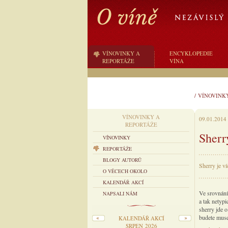
VÍNOVINKY A
ENCYKLOPEDIE
REPORTÁŽE
VÍNA
/
VÍNOVINK
VÍNOVINKY A
09.01.2014
REPORTÁŽE
Sherry
VÍNOVINKY
REPORTÁŽE
BLOGY AUTORŮ
Sherry je v
O VĚCECH OKOLO
KALENDÁŘ AKCÍ
Ve srovnání
NAPSALI NÁM
a tak netyp
sherry jde 
budete muse
KALENDÁŘ AKCÍ
SRPEN 2026