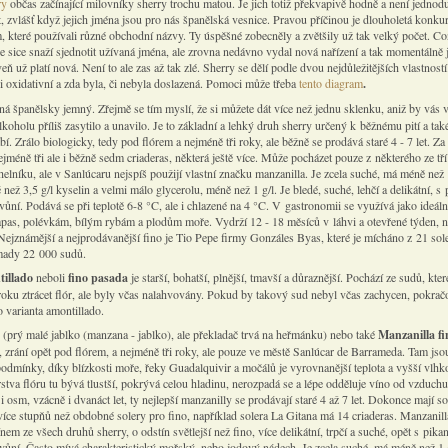
ry
občas začínající milovníky sherry trochu matou. Je jich totiž překvapivě hodně a není jednodu
, zvlášť když jejich jména jsou pro nás španělská vesnice. Pravou příčinou je dlouholetá konku
m, které používali různé obchodní názvy. Ty úspěšné zobecněly a zvětšily už tak velký počet. C
 sice snaží sjednotit užívaná jména, ale zrovna nedávno vydal nová nařízení a tak momentálně je
veň už platí nová. Není to ale zas až tak zlé. Sherry se dělí podle dvou nejdůležitějších vlastností
i oxidativní a zda byla, či nebyla doslazená. Pomoci může třeba
tento diagram
.
á španělsky jemný. Zřejmě se tím myslí, že si můžete dát více než jednu sklenku, aniž by vás 
oholu příliš zasytilo a unavilo. Je to základní a lehký druh sherry určený k běžnému pití a tak
bí. Zrálo biologicky, tedy pod flórem a nejméně tři roky, ale běžně se prodává staré 4 - 7 let. Za
ejméně tři ale i běžně sedm criaderas, některá ještě více. Může pocházet pouze z některého ze tř
helníku, ale v Sanlúcaru nejspíš použijí vlastní značku manzanilla. Je zcela suché, má méně než 
než 3,5 g/l kyselin a velmi málo glycerolu, méně než 1 g/l. Je bledé, suché, lehčí a delikátní, s 
ní. Podává se při teplotě 6-8 °C, ale i chlazené na 4 °C. V gastronomii se využívá jako ideální
apas, polévkám, bílým rybám a plodům moře. Vydrží 12 - 18 měsíců v láhvi a otevřené týden, n
Nejznámější a nejprodávanější fino je Tio Pepe firmy Gonzáles Byas, které je mícháno z 21 sole
mady 22 000 sudů.
illado
neboli
fino pasada
je starší, bohatší, plnější, tmavší a důraznější. Pochází ze sudů, kter
roku ztrácet flór, ale byly včas nalahvovány. Pokud by takový sud nebyl včas zachycen, pokrač
o varianta amontillado.
a
(prý malé jablko (manzana - jablko), ale překladač trvá na heřmánku)
nebo také
Manzanilla f
, zrání opět pod flórem, a nejméně tři roky, ale pouze ve městě Sanlúcar de Barrameda. Tam jsou
podmínky, díky blízkosti moře, řeky Guadalquivir a močálů je vyrovnanější teplota a vyšší vlhk
stva flóru tu bývá tlustší, pokrývá celou hladinu, nerozpadá se a lépe odděluje víno od vzduchu
 i osm, vzácně i dvanáct let, ty nejlepší manzanilly se prodávají staré 4 až 7 let. Dokonce mají s
více stupňů než obdobné solery pro fino, například solera La Gitana má 14 criaderas. Manzanill
nem ze všech druhů sherry, o odstín světlejší než fino, více delikátní, trpčí a suché, opět s pikan
ůní. Často mívá charakteristický mořský, nebo jodový nádech. Je zcela suché, má méně než 1 g