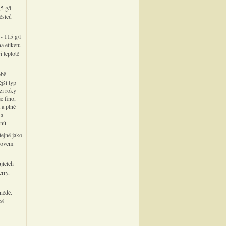
5 g/l
ěsíců
- 115 g/l
a etiketu
 teplotě
obě
jší typ
zi roky
e fino,
 a plné
 a
dnů.
tejně jako
slovem
jících
erry.
nědé.
ké