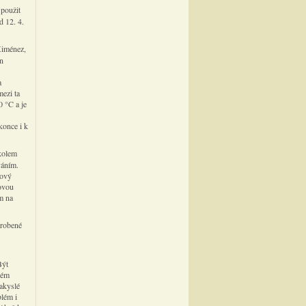
 použit
d 12. 4.
Ximénez,
en
a
mezi ta
0 °C a je
konce i k
kolem
váním.
lový
novou
m na
yrobené
Být
lém
nakyslé
blém i