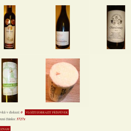
ěvků v diskuzi:
0
VLOŽIT/ZOBRAZIT PŘÍSPĚVEK
zení článku:
5727x