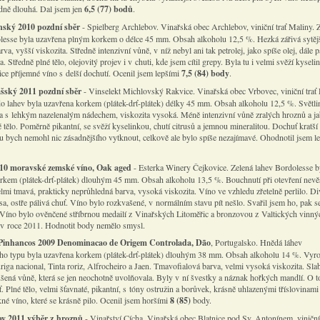
dně dlouhá. Dal jsem jen
6,5 (77) bodů
.
nský 2010 pozdní sběr
- Spielberg Archlebov. Vinařská obec Archlebov, viniční trať Maliny. 
lesse byla uzavřena plným korkem o délce 45 mm. Obsah alkoholu 12,5 %. Hezká zářivá sytěj
arva, vyšší viskozita. Středně intenzivní vůně, v níž nebyl ani tak petrolej, jako spíše olej, dále 
pa. Středně plné tělo, olejovitý projev i v chuti, kde jsem cítil grepy. Byla tu i velmi svěží kyseli
ice příjemné víno s delší dochutí. Ocenil jsem lepšími
7,5 (84) body
.
ašský 2011 pozdní sběr
- Vinselekt Michlovský Rakvice. Vinařská obec Vrbovec, viniční trať 
o lahev byla uzavřena korkem (plátek-drť-plátek) délky 45 mm. Obsah alkoholu 12,5 %. Světli
va s lehkým nazelenalým nádechem, viskozita vysoká. Méně intenzivní vůně zralých hroznů a ja
 tělo. Poměrně pikantní, se svěží kyselinkou, chutí citrusů a jemnou mineralitou. Dochuť kratší
nu bych nemohl nic zásadnějšího vytknout, celkově ale bylo spíše nezajímavé. Ohodnotil jsem l
10 moravské zemské víno, Oak aged
- Esterka Winery Čejkovice. Zelená lahev Bordolesse b
rkem (plátek-drť-plátek) dlouhým 45 mm. Obsah alkoholu 13,5 %. Bouchnutí při otevření nevěs
lmi tmavá, prakticky neprůhledná barva, vysoká viskozita. Víno ve vzhledu zřetelně perlilo. D
a, ostře pálivá chuť. Víno bylo rozkvašené, v normálním stavu pít nešlo. Svařil jsem ho, pak se
t. Víno bylo ověnčené stříbrnou medailí z Vinařských Litoměřic a bronzovou z Valtických vinnýc
ž v roce 2011. Hodnotit body nemělo smysl.
Pinhancos 2009 Denominacao de Origem Controlada, Dão
, Portugalsko. Hnědá láhev
o typu byla uzavřena korkem (plátek-drť-plátek) dlouhým 38 mm. Obsah alkoholu 14 %. Vyr
iga nacional, Tinta roriz, Alfrocheiro a Jaen. Tmavofialová barva, velmi vysoká viskozita. Slab
ušená vůně, která se jen neochotně uvolňovala. Byly v ní švestky a náznak hořkých mandlí. O to
ť. Plné tělo, velmi šťavnaté, pikantní, s tóny ostružin a borůvek, krásně uhlazenými tříslovinami 
kné víno, které se krásně pilo. Ocenil jsem horšími
8 (85)
body.
y 2011 výběr z hroznů
- Vinařství Cícha. Vinařská obec Blatnice pod Sv. Antonínem, viniční 