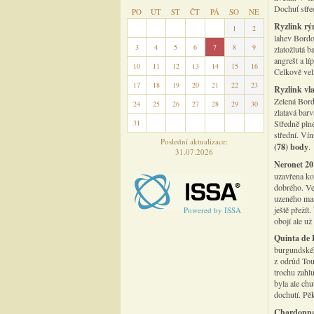
Dochuť stře
PO
ÚT
ST
ČT
PÁ
SO
NE
Ryzlink rý
27
28
29
30
31
1
2
lahev Bordo
3
4
5
6
7
8
9
zlatožlutá b
angrešt a lí
10
11
12
13
14
15
16
Celkově vel
17
18
19
20
21
22
23
Ryzlink vl
Zelená Bord
24
25
26
27
28
29
30
zlatavá bar
31
1
2
3
4
5
6
Středně plné
střední. Ví
Poslední aktualizace:
(78) body
.
31.07.2026
Neronet 20
uzavřena ko
dobrého. Ve
uzeného mas
ještě přeží
Powered by ISSA
obojí ale u
Quinta de 
burgundskéh
z odrůd Tour
trochu zahl
byla ale chu
dochutí. Pě
Chardonna