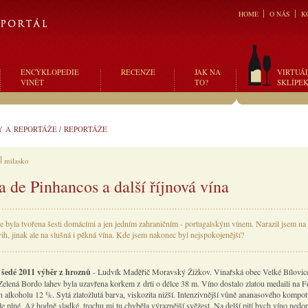
HOME
O NÁS
K
ENCYKLOPEDIE
RECENZE
JAK NA
VIRTUÁ
VINĚT
TO?
SKLÍPE
Y A REPORTÁŽE
/
REPORTÁŽE
milasko
a de Pinhancos a další říjnová vína
ie byla tvořena šesti domácími a jen jedním zahraničním - portugalským vínem. Narazil jsem na
vih, jinak ale na slušná i pěkná vína. Kde jsem nakonec byl nejspokojenější?
šedé 2011 výběr z hroznů
- Ludvík Maděřič Moravský Žižkov. Vinařská obec Velké Bílovice
 Zelená Bordo lahev byla uzavřena korkem z drti o délce 38 m. Víno dostalo zlatou medaili na 
 alkoholu 12 %. Sytá zlatožlutá barva, viskozita nižší. Intenzivnější vůně ananasového kompot
le plné. Až hodně sladké, trochu mi tu chyběla výraznější svěžest. Na delší pití bych víno nedop