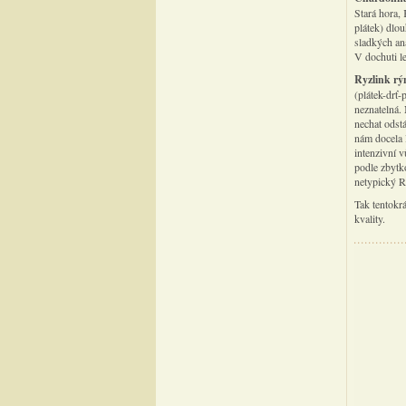
Stará hora,
plátek) dlo
sladkých an
V dochuti l
Ryzlink rý
(plátek-drť-
neznatelná. 
nechat odst
nám docela 
intenzivní v
podle zbytk
netypický R
Tak tentokr
kvality.