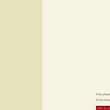
Počet přísp
Počet zobra