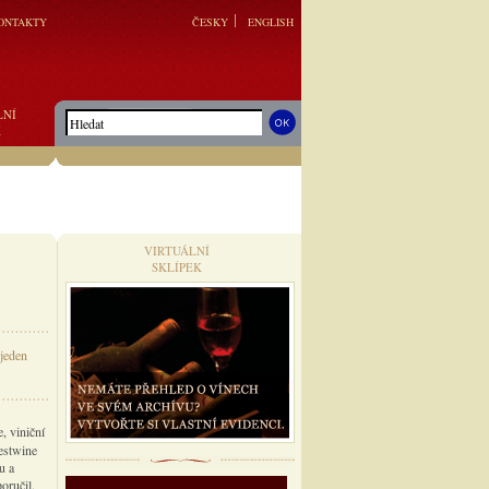
ONTAKTY
ČESKY
ENGLISH
LNÍ
K
VIRTUÁLNÍ
SKLÍPEK
 jeden
, viniční
Festwine
u a
oručil.