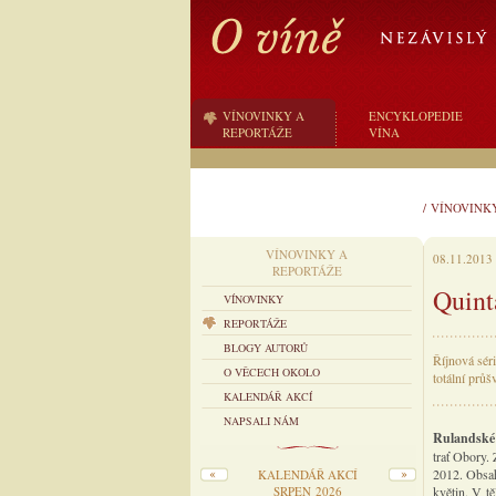
VÍNOVINKY A
ENCYKLOPEDIE
REPORTÁŽE
VÍNA
/
VÍNOVINK
VÍNOVINKY A
08.11.2013
REPORTÁŽE
Quint
VÍNOVINKY
REPORTÁŽE
BLOGY AUTORŮ
Říjnová sér
O VĚCECH OKOLO
totální průš
KALENDÁŘ AKCÍ
NAPSALI NÁM
Rulandské 
trať Obory.
2012. Obsah
KALENDÁŘ AKCÍ
SRPEN 2026
květin. V tě