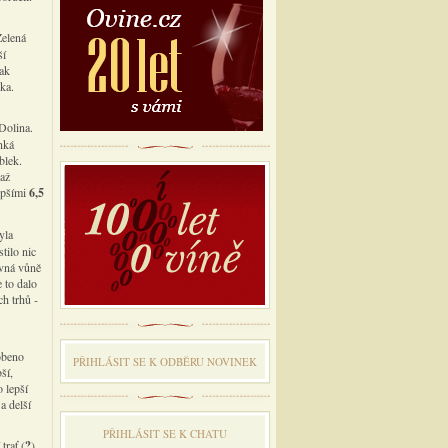
Zelená
ší
pak
nka.
Dolina.
nká
blek.
 až
epšími
6,5
yla
tilo nic
ivná vůně
 to dalo
h trhů -
obeno
PŘIHLÁSIT SE K ODBĔRU NOVINEK
ší,
 lepší
a delší
PŘIHLÁSIT SE K CHATU
trať (
?
)