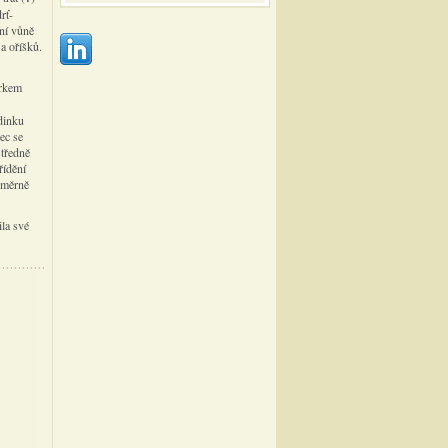
rť-
ní vůně
a oříšků.
orkem
odinku
ec se
Středně
řídění
oměrně
la své