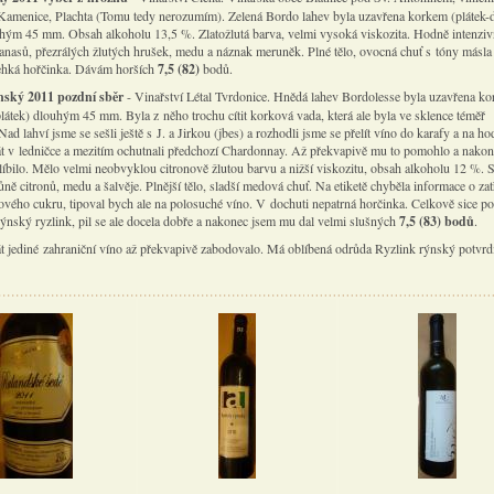
 Kamenice, Plachta (Tomu tedy nerozumím). Zelená Bordo lahev byla uzavřena korkem (plátek-d
uhým 45 mm. Obsah alkoholu 13,5 %. Zlatožlutá barva, velmi vysoká viskozita. Hodně intenziv
anasů, přezrálých žlutých hrušek, medu a náznak meruněk. Plné tělo, ovocná chuť s tóny másla 
ehká hořčinka. Dávám horších
7,5 (82)
bodů.
nský 2011 pozdní sběr
- Vinařství Létal Tvrdonice. Hnědá lahev Bordolesse byla uzavřena k
plátek) dlouhým 45 mm. Byla z něho trochu cítit korková vada, která ale byla ve sklence téměř
Nad lahví jsme se sešli ještě s J. a Jirkou (jbes) a rozhodli jsme se přelít víno do karafy a na h
át v ledničce a mezitím ochutnali předchozí Chardonnay. Až překvapivě mu to pomohlo a nakon
líbilo. Mělo velmi neobvyklou citronově žlutou barvu a nižší viskozitu, obsah alkoholu 12 %. 
ůně citronů, medu a šalvěje. Plnější tělo, sladší medová chuť. Na etiketě chyběla informace o zat
ového cukru, tipoval bych ale na polosuché víno. V dochuti nepatrná horčinka. Celkově sice p
ýnský ryzlink, pil se ale docela dobře a nakonec jsem mu dal velmi slušných
7,5 (83) bodů
.
át jediné zahraniční víno až překvapivě zabodovalo. Má oblíbená odrůda Ryzlink rýnský potvrdi