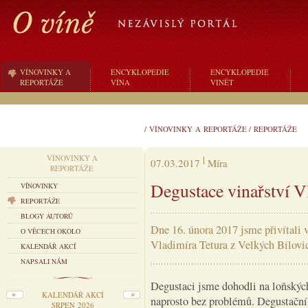
VÍNOVINKY A
ENCYKLOPEDIE
ENCYKLOPEDIE
REPORTÁŽE
VÍNA
VINĚT
/
VÍNOVINKY A REPORTÁŽE
/
REPORTÁŽE
VÍNOVINKY A
07.03.2017
Míra
REPORTÁŽE
Degustace vinařství V
VÍNOVINKY
REPORTÁŽE
BLOGY AUTORŮ
Dne 16. února 2017 jsme přivítali 
O VĚCECH OKOLO
Vladimíra Tetura z Velkých Bílovic
KALENDÁŘ AKCÍ
NAPSALI NÁM
Degustaci jsme dohodli na loňských
KALENDÁŘ AKCÍ
naprosto bez problémů. Degustační 
SRPEN 2026