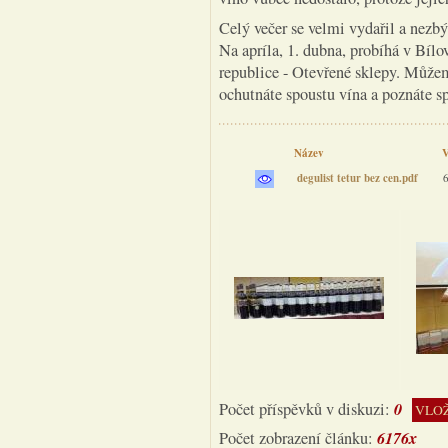
Celý večer se velmi vydařil a nezbý
Na apríla, 1. dubna, probíhá v Bílo
republice - Otevřené sklepy. Můžem
ochutnáte spoustu vína a poznáte s
Název
V
degulist tetur bez cen.pdf
6
0
Počet příspěvků v diskuzi:
VLOŽ
6176x
Počet zobrazení článku: