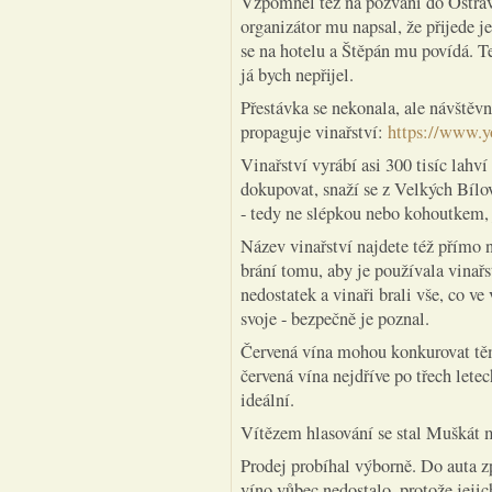
Vzpomněl též na pozvání do Ostrav
organizátor mu napsal, že přijede 
se na hotelu a Štěpán mu povídá. Te
já bych nepřijel.
Přestávka se nekonala, ale návštěvn
propaguje vinařství:
https://www.
Vinařství vyrábí asi 300 tisíc lahv
dokupovat, snaží se z Velkých Bílo
- tedy ne slépkou nebo kohoutkem, j
Název vinařství najdete též přímo n
brání tomu, aby je používala vinařst
nedostatek a vinaři brali vše, co v
svoje - bezpečně je poznal.
Červená vína mohou konkurovat těm
červená vína nejdříve po třech lete
ideální.
Vítězem hlasování se stal Muškát 
Prodej probíhal výborně. Do auta zpě
víno vůbec nedostalo, protože jejic