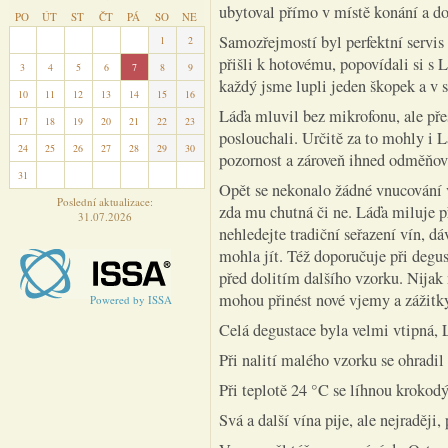
ubytoval přímo v místě konání a do
PO
ÚT
ST
ČT
PÁ
SO
NE
Samozřejmostí byl perfektní servis 
27
28
29
30
31
1
2
přišli k hotovému, popovídali si s 
3
4
5
6
7
8
9
každý jsme lupli jeden škopek a v 
10
11
12
13
14
15
16
Láďa mluvil bez mikrofonu, ale přes
17
18
19
20
21
22
23
poslouchali. Určitě za to mohly i L
24
25
26
27
28
29
30
pozornost a zároveň ihned odměňova
31
1
2
3
4
5
6
Opět se nekonalo žádné vnucování v
Poslední aktualizace:
zda mu chutná či ne. Láďa miluje p
31.07.2026
nehledejte tradiční seřazení vín, dá
mohla jít. Též doporučuje při degus
před dolitím dalšího vzorku. Nijak
mohou přinést nové vjemy a zážitk
Powered by ISSA
Celá degustace byla velmi vtipná, 
Při nalití malého vzorku se ohradil 
Při teplotě 24 °C se líhnou krokod
Svá a další vína pije, ale nejraději