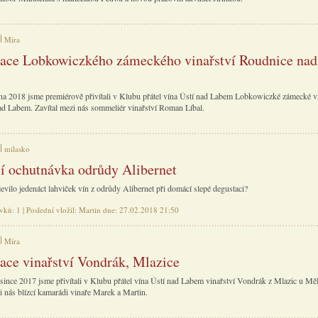
Míra
ace Lobkowiczkého zámeckého vinařství Roudnice nad
na 2018 jsme premiérově přivítali v Klubu přátel vína Ústí nad Labem Lobkowiczké zámecké vi
d Labem. Zavítal mezi nás sommeliér vinařství Roman Líbal.
milasko
 ochutnávka odrůdy Alibernet
evilo jedenáct lahviček vín z odrůdy Alibernet při domácí slepé degustaci?
vků: 1 | Poslední vložil: Martin dne: 27.02.2018 21:50
Míra
ace vinařství Vondrák, Mlazice
since 2017 jsme přivítali v Klubu přátel vína Ústí nad Labem vinařství Vondrák z Mlazic u Měl
i nás blízcí kamarádi vinaře Marek a Martin.