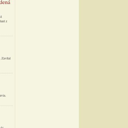
edená
ná
tant z
 Zavítal
avia.
ádá