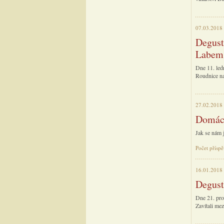
07.03.2018
Degust
Labem
Dne 11. led
Roudnice na
27.02.2018
Domácí
Jak se nám j
Počet příspě
16.01.2018
Degust
Dne 21. pro
Zavítali mez