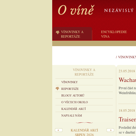
VÍNOVINKY A
ENCYKLOPEDIE
REPORTÁŽE
VÍNA
/
VÍNOVINK
VÍNOVINKY A
23.05.2018
REPORTÁŽE
Wachau
VÍNOVINKY
První část 
REPORTÁŽE
Weinfrühlin
BLOGY AUTORŮ
O VĚCECH OKOLO
KALENDÁŘ AKCÍ
18.05.2018
NAPSALI NÁM
Traise
Poslední du
KALENDÁŘ AKCÍ
se v dnešní 
SRPEN 2026