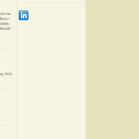
laví na
lbecu v
odrůdy
c Mondo“
ing 2018,