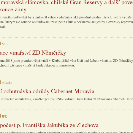
 moravská slámovka, chilské Gran Reservy a další pov
 konce zimy
 domácího koštování byla tentokrát velice vydařená a také poměrně pestrá. Byla tu velmi vydaře
a, kterým ale solidně sekundovali i zástupci z Chile a nezklamal ani jediný slovenský reprezen
asti.
Míra
ace vinařství ZD Němčičky
zna 2018 jsme premiérově přivítali v Klubu přátel vína Ústí nad Labem vinařství ZD Němčičky.
chodní zástupce vinařství Jarda Jakubec s manželkou.
milasko
 ochutnávka odrůdy Cabernet Moravia
y domácích ochutnávek, zaměřených na určitou odrůdu, byla tentokrát věnovaná Cabernetu Mor
JFK
 počest p. Františka Jakubíka ze Zlechova
8 se uskutečnilo již třetí setkání příznivců vín pana Františka Jakubíka ze Zlechova, které poř