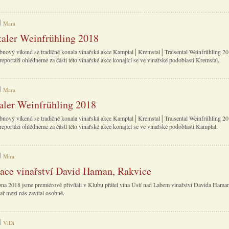
Mara
aler Weinfrühling 2018
bnový víkend se tradičně konala vinařská akce Kamptal│Kremstal│Traisental Weinfrühling 201
reportáži ohlédneme za částí této vinařské akce konající se ve vinařské podoblasti Kremstal.
Mara
ler Weinfrühling 2018
bnový víkend se tradičně konala vinařská akce Kamptal│Kremstal│Traisental Weinfrühling 201
reportáži ohlédneme za částí této vinařské akce konající se ve vinařské podoblasti Kamptal.
Míra
ace vinařství David Haman, Rakvice
na 2018 jsme premiérově přivítali v Klubu přátel vína Ústí nad Labem vinařství Davida Hama
ař mezi nás zavítal osobně.
ViDi