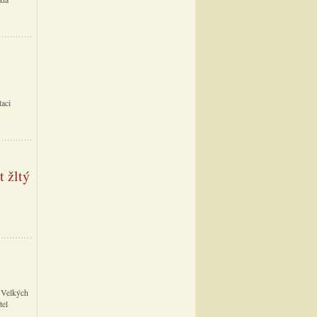
taci
 žltý
z Velkých
tel