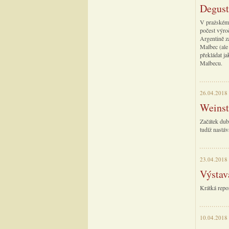
Degust
V pražském 
počest výro
Argentině z
Malbec (ale
překládat ja
Malbecu.
26.04.2018
Weinst
Začátek dub
tudíž nastáv
23.04.2018
Výstav
Krátká repo
10.04.2018