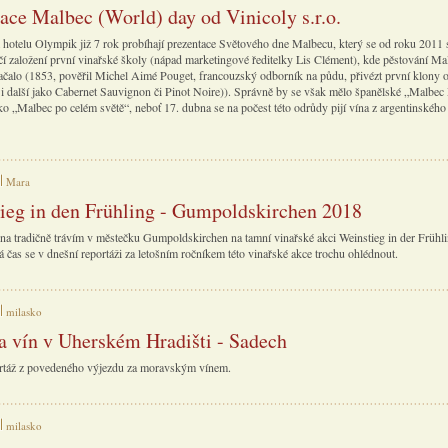
ace Malbec (World) day od Vinicoly s.r.o.
hotelu Olympik již 7 rok probíhají prezentace Světového dne Malbecu, který se od roku 2011 s
čí založení první vinařské školy (nápad marketingové ředitelky Lis Clément), kde pěstování Ma
ačalo (1853, pověřil Michel Aimé Pouget, francouzský odborník na půdu, přivézt první klony 
 i další jako Cabernet Sauvignon či Pinot Noire)). Správně by se však mělo španělské „Malbe
ko „Malbec po celém světě“, neboť 17. dubna se na počest této odrůdy pijí vína z argentinského
Mara
ieg in den Frühling - Gumpoldskirchen 2018
na tradičně trávím v městečku Gumpoldskirchen na tamní vinařské akci Weinstieg in der Frühl
á čas se v dnešní reportáži za letošním ročníkem této vinařské akce trochu ohlédnout.
milasko
a vín v Uherském Hradišti - Sadech
rtáž z povedeného výjezdu za moravským vínem.
milasko