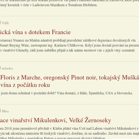
vinný kroužek v čele v Ladislavem Mazákem a Tomášem Hlobilem.
ViDi
rická vína s dotekem Francie
estauraci Nuance na Malém náměstí probíhají pravidelné zážitkové degustace dovážených vín
 Smart Buying Wine, zastoupené ing. Karinou Uhlíkovou. Když jsme dostali pozvání na prezen
o vinařství Glenelly, rádi jsme nabídku přijali a tak máme možnost vás s jejich víny seznámit.
milasko
Floris z Marche, oregonský Pinot noir, tokajský Muškát
 vína z počátku roku
jsem doma ochutnal v poslední době? Vína domácí, z Itálie, Španělska, USA a Slovenska.
Míra
ace vinařství Mikulenkovi, Velké Žernoseky
ra 2018 jsme premiérově přivítali v Klubu přátel vína Ústí nad Labem vinařství Mikulenkovi 
la tak ukončena minisérie tří českých vinařství, doufám, že ne nadlouho. Zavítal mezi nás maji
alibor Mikulenka s manželkou Petrou a novou pracovní akvizicí Jiřinkou.