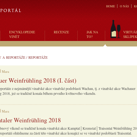
HOME
O NÁS
K
ENCYKLOPEDIE
RECENZE
JAK NA
VIRTUÁ
VINĚT
TO?
SKLÍPE
Y A REPORTÁŽE
/
REPORTÁŽE
Mara
er Weinfrühling 2018 (I. část)
reportáže z nejznámější vinařské akce vinařské podoblasti Wachau, tj. z vinařské akce Wachauer
g 2018, jež se tradičně konala během prvního květnového víkendu.
Mara
ntaler Weinfrühling 2018
bnový víkend se tradičně konala vinařská akce Kamptal│Kremstal│Traisental Weinfrühling 201
reportáži ohlédneme za částí této vinařské akce konající se ve vinařské podoblasti Traisental.