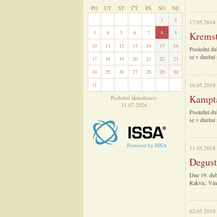
PO
ÚT
ST
ČT
PÁ
SO
NE
27
28
29
30
31
1
2
17.05.2018
3
4
5
6
7
8
9
Kremst
10
11
12
13
14
15
16
Poslední du
se v dnešní 
17
18
19
20
21
22
23
24
25
26
27
28
29
30
31
1
2
3
4
5
6
16.05.2018
Kampta
Poslední aktualizace:
31.07.2026
Poslední du
se v dnešní 
Powered by ISSA
11.05.2018
Degust
Dne 19. dub
Rakvic. Vin
02.05.2018