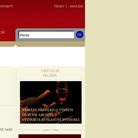
ONTAKTY
ČESKY
ENGLISH
LNÍ
K
VIRTUÁLNÍ
SKLÍPEK
8, tudíž