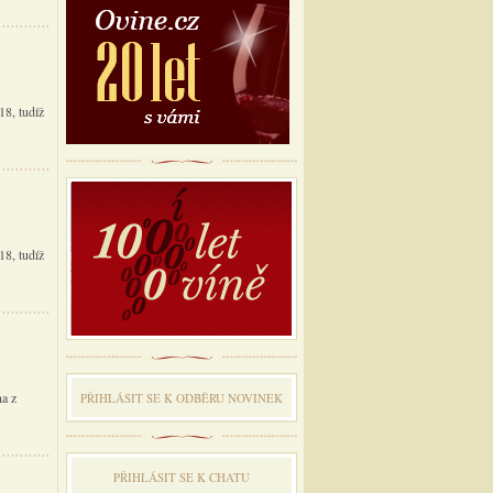
8, tudíž
8, tudíž
na z
PŘIHLÁSIT SE K ODBĔRU NOVINEK
PŘIHLÁSIT SE K CHATU