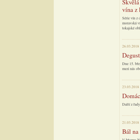
Skvělá
vína z
Série vín z
moravská vín
tokajské obl
26.03.2018
Degust
Dne 15. bře
mezi nás ob
23.03.2018
Domácí
Další z řad
21.03.2018
Bál na
V březnu 201