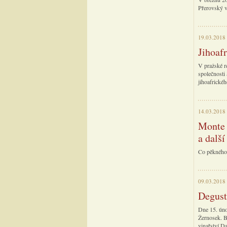
Přerovský 
19.03.2018
Jihoaf
V pražské r
společnosti
jihoafrickéh
14.03.2018
Monte 
a další
Co pěkného 
09.03.2018
Degust
Dne 15. úno
Žernosek. By
vinařství D