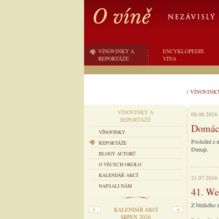
VÍNOVINKY A
ENCYKLOPEDIE
REPORTÁŽE
VÍNA
/
VÍNOVINK
VÍNOVINKY A
08.08.2016
REPORTÁŽE
Domácí
VÍNOVINKY
Poslední z 
REPORTÁŽE
Dunaji.
BLOGY AUTORŮ
O VĚCECH OKOLO
KALENDÁŘ AKCÍ
21.07.2016
NAPSALI NÁM
41. We
Z blízkého z
KALENDÁŘ AKCÍ
SRPEN 2026