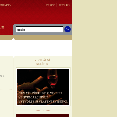
ONTAKTY
ČESKY
ENGLISH
LNÍ
K
VIRTUÁLNÍ
SKLÍPEK
ře a