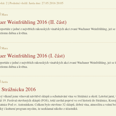
vků: 2 | Poslední vložil: Jarda dne: 27.05.2016 20:05
Mara
er Weinfrühling 2016 (II. část)
reportáže z jedné z největších rakouských vinařských akcí zvané Wachauer Weinfrühling, jež se 
řelomu dubna a května.
Mara
er Weinfrühling 2016 (I. část)
reportáže z jedné z největších rakouských vinařských akcí zvané Wachauer Weinfrühling, jež se l
řelomu dubna a května.
Jarda
a Strážnicku 2016
ý víkend jsme věnovali návštěvě sklepů a ochutnávání vína ve Strážnici a okolí. Letošní jarní, 
již 19. Festival otevřených sklepů (FOS), totiž zavítal poprvé ve své historii do Strážnice, Kozo
latnice Pod sv. Antonínkem. Celkem bylo otevřeno 32 sklepů, dobrá vína, atmosféra a velmi bo
ký i kulturní program myslím, že nezklamal nikoho z účastníků.