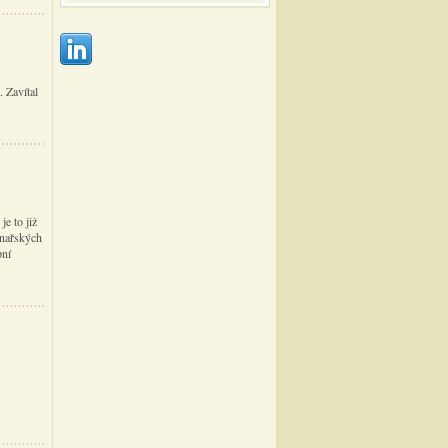
 Zavítal
e to již
vinařských
pní