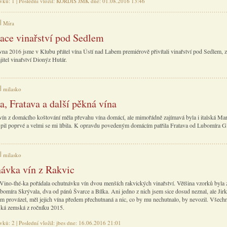
ěvků: 1 | Poslední vložil: KORDIS JMK dne: 01.08.2016 13:46
Míra
ace vinařství pod Sedlem
vna 2016 jsme v Klubu přátel vína Ústí nad Labem premiérově přivítali vinařství pod Sedlem, z
itel vinařství Dionýz Hutár.
milasko
a, Fratava a další pěkná vína
i vín z domácího koštování měla převahu vína domácí, ale mimořádně zajímavá byla i italská Mar
 pil poprvé a velmi se mi líbila. K opravdu povedeným domácím patřila Fratava od Lubomíra G
milasko
ávka vín z Rakvic
Vino-thé-ka pořádala ochutnávku vín dvou menších rakvických vinařství. Většina vzorků byla 
bomíra Skrývala, dva od pánů Švarce a Bílka. Ani jedno z nich jsem sice dosud neznal, ale Jirk
em provázel, měl jejich vína předem přechutnaná a nic, co by mu nechutnalo, by nevozil. Všech
ká zemská z ročníku 2015.
vků: 2 | Poslední vložil: jbes dne: 16.06.2016 21:01