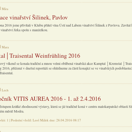
Míra
ace vinařství Šilinek, Pavlov
na 2016 jsme přivítali v Klubu přátel vína Ústí nad Labem vinařství Šilinek z Pavlova. Zavítal
 vinařství Jirka spolu s manželkou.
Mara
al│Traisental Weinfrühling 2016
ový víkend se konala tradiční a mnou velmi oblíbená vinařská akce Kamptal │Kremstal │Trais
g 2016, přičemž v dnešní reportáži se ohlédneme za částí konající se ve vinařských podoblaste
raisental.
Lech
očník VITIS AUREA 2016 - 1. až 2.4.2016
dstupem krátké zhodnocení výstavy, která se již tradičně koná v centru malokarpatské oblasti S
kém městě Modra.
vků: 1 | Poslední vložil: Leoš Málek dne: 28.04.2016 08:17