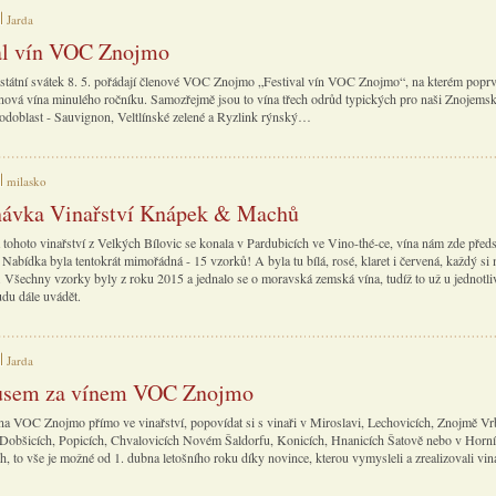
Jarda
al vín VOC Znojmo
 státní svátek 8. 5. pořádají členové VOC Znojmo „Festival vín VOC Znojmo“, na kterém popr
 nová vína minulého ročníku. Samozřejmě jsou to vína třech odrůd typických pro naši Znojems
odoblast - Sauvignon, Veltlínské zelené a Ryzlink rýnský…
milasko
ávka Vinařství Knápek & Machů
tohoto vinařství z Velkých Bílovic se konala v Pardubicích ve Vino-thé-ce, vína nám zde před
. Nabídka byla tentokrát mimořádná - 15 vzorků! A byla tu bílá, rosé, klaret i červená, každý si
vé. Všechny vzorky byly z roku 2015 a jednalo se o moravská zemská vína, tudíž to už u jednotl
du dále uvádět.
Jarda
usem za vínem VOC Znojmo
na VOC Znojmo přímo ve vinařství, popovídat si s vinaři v Miroslavi, Lechovicích, Znojmě Vr
 Dobšicích, Popicích, Chvalovicích Novém Šaldorfu, Konicích, Hnanicích Šatově nebo v Horn
h, to vše je možné od 1. dubna letošního roku díky novince, kterou vymysleli a zrealizovali vi