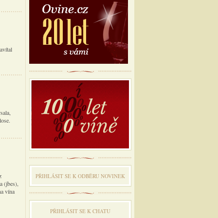
avítal
sala,
lose.
z
PŘIHLÁSIT SE K ODBĔRU NOVINEK
a (jbes),
na vína
PŘIHLÁSIT SE K CHATU