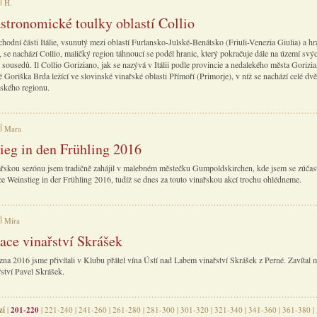
H.
stronomické toulky oblastí Collio
odní části Itálie, vsunutý mezi oblastí Furlansko-Julské-Benátsko (Friuli-Venezia Giulia) a hra
 se nachází Collio, maličký region táhnoucí se podél hranic, který pokračuje dále na území svý
sousedů. Il Collio Goriziano, jak se nazývá v Itálii podle provincie a nedalekého města Gorizia,
 Goriška Brda ležící ve slovinské vinařské oblasti Přímoří (Primorje), v níž se nachází celé dvě 
řského regionu.
Mara
ieg in den Frühling 2016
ařskou sezónu jsem tradičně zahájil v malebném městečku Gumpoldskirchen, kde jsem se zúčast
ce Weinstieg in der Frühling 2016, tudíž se dnes za touto vinařskou akcí trochu ohlédneme.
Míra
ace vinařství Skrášek
zna 2016 jsme přivítali v Klubu přátel vína Ústí nad Labem vinařství Skrášek z Perné. Zavítal 
řství Pavel Skrášek.
zí
|
201-220
|
221-240
|
241-260
|
261-280
|
281-300
|
301-320
|
321-340
|
341-360
|
361-380
|