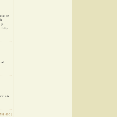
nicí se
ch
 je
třetity
nil
mezi nás
381-400
|