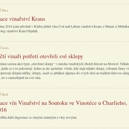
Míra
ace vinařství Kraus
tna 2016 jsme přivítali v Klubu přátel vína Ústí nad Labem vinařství Kraus z Mlazic u Mělníka.
olog vinařství Karel Hejduk.
Jarda
tí vinaři potřetí otevřeli své sklepy
jemná sezona akcí typu „otevřené sklepy“ v mnoha vinařských obcích hlavně na Moravě. Někde j
ce, jinde se o to pokoušejí. Jedno je ale společné, všude, kde mají nějaké sklepy, schopné členy 
opravují sklepní uličky, sklepy, snaží se přilákat zájemce do svých obcí na tradiční lidovou skle
u, no a samozřejmě na svá vína.
Moll
ace vín Vinařství na Soutoku ve Vinotéce u Charlieho,
016
běhla další degustace se starými známými a víny novými.