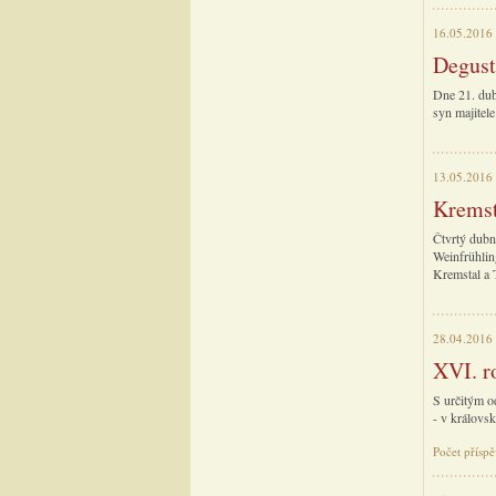
16.05.2016
Degust
Dne 21. dub
syn majitele
13.05.2016
Kremst
Čtvrtý dubn
Weinfrühlin
Kremstal a T
28.04.2016
XVI. r
S určitým o
- v královs
Počet příspě