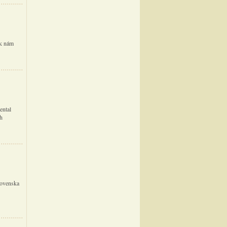
 k nám
ental
ch
lovenska