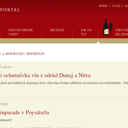
HOME
O NÁS
K
ENCYKLOPEDIE
RECENZE
JAK NA
VIRTUÁ
VINĚT
TO?
SKLÍPE
Y A REPORTÁŽE
/
REPORTÁŽE
milasko
 ochutnávka vín z odrůd Dunaj a Nitra
našich pravidelných degustací byla věnována dvěma zdařilým slovenským novošlechtěním - Nit
Moll
inparade v Poysdorfu
ahraničí!