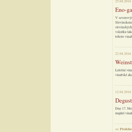
25.04.2016
Eno-ga
V severových
Slovinskem,
slovinských 
vskutku také
tohoto vina
22.04.2016
Weinst
Letošní vin
vinařské ak
12.04.2016
Degust
Dne 17. bře
majitel vina
<< Předcho