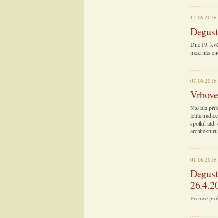
14.06.2016
Degust
Dne 19. kvě
mezi nás en
07.06.2016
Vrboveč
Nastala pří
letitá tradi
spolků atd. 
architektur
01.06.2016
Degust
26.4.2
Po roce pro