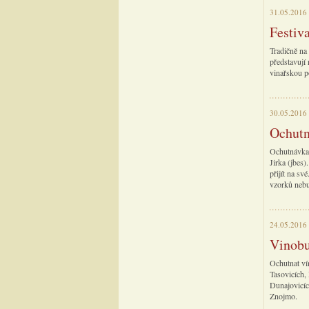
31.05.2016
Festiv
Tradičně na
představují
vinařskou p
30.05.2016
Ochutn
Ochutnávka 
Jirka (jbes)
přijít na s
vzorků nebu
24.05.2016
Vinob
Ochutnat ví
Tasovicích,
Dunajovicíc
Znojmo.