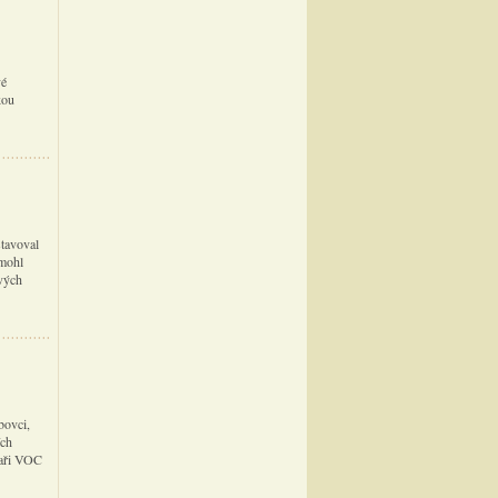
vé
kou
stavoval
 mohl
ivých
bovci,
ích
naři VOC