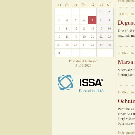
Počet přísp
PO
ÚT
ST
ČT
PÁ
SO
NE
27
28
29
30
31
1
2
04.07.2016
3
4
5
6
7
8
9
Degust
10
11
12
13
14
15
16
Dne 16. čer
mezi nás maj
17
18
19
20
21
22
23
24
25
26
27
28
29
30
31
1
2
3
4
5
6
20.06.2016
Marsal
Poslední aktualizace:
31.07.2026
V této séri
kterou jsem
Powered by ISSA
15.06.2016
Ochutn
Pardubická 
vinařství Lu
který večer
byla moravs
Počet příspě