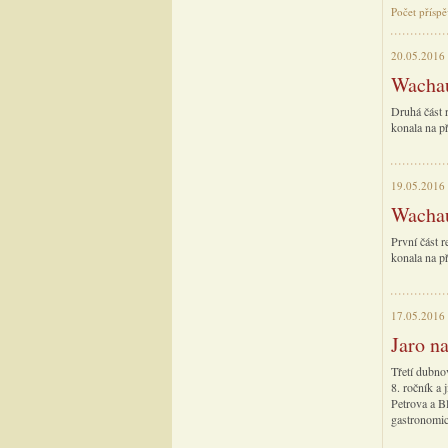
Počet příspě
20.05.2016
Wachau
Druhá část 
konala na p
19.05.2016
Wachau
První část 
konala na p
17.05.2016
Jaro n
Třetí dubnov
8. ročník a 
Petrova a B
gastronomic