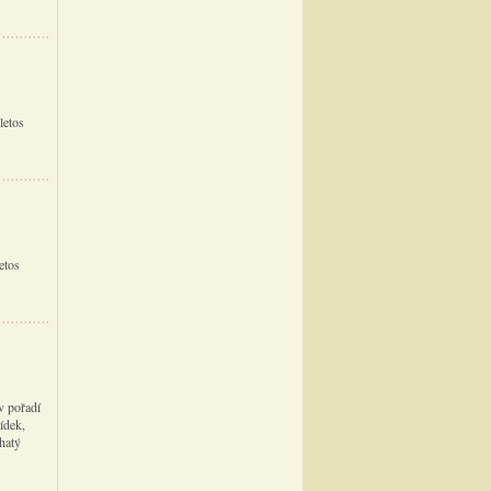
letos
etos
v pořadí
jídek,
hatý