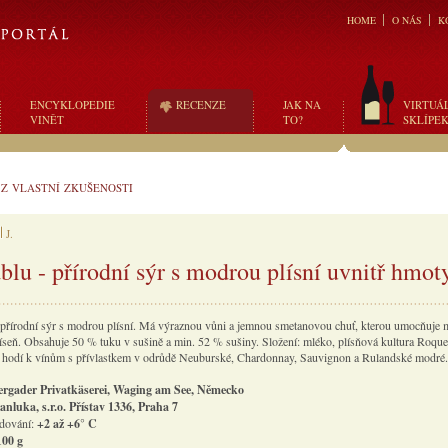
HOME
O NÁS
K
ENCYKLOPEDIE
RECENZE
JAK NA
VIRTUÁ
VINĚT
TO?
SKLÍPE
/
Z VLASTNÍ ZKUŠENOSTI
J.
blu - přírodní sýr s modrou plísní uvnitř hmot
 přírodní sýr s modrou plísní. Má výraznou vůni a jemnou smetanovou chuť, kterou umocňuje 
líseň. Obsahuje 50 % tuku v sušině a min. 52 % sušiny. Složení: mléko, plísňová kultura Roquef
 hodí k vínům s přívlastkem v odrůdě Neuburské, Chardonnay, Sauvignon a Rulandské modré.
ergader Privatkäserei, Waging am See, Německo
anluka, s.r.o. Přístav 1336, Praha 7
adování:
+2 až +6° C
100 g