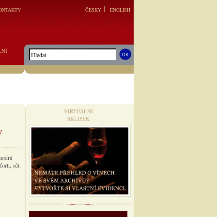
ONTAKTY
ČESKY
ENGLISH
LNÍ
K
VIRTUÁLNÍ
SKLÍPEK
y
modrá
orti, sůl.