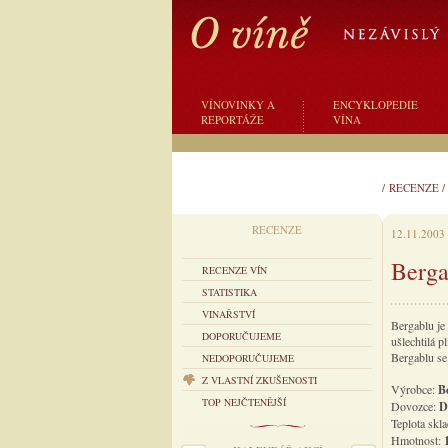
VÍNOVINKY A
ENCYKLOPEDIE
REPORTÁŽE
VÍNA
/
RECENZE
RECENZE
12.11.2003
Berga
RECENZE VÍN
STATISTIKA
VINAŘSTVÍ
Bergablu je
DOPORUČUJEME
ušlechtilá p
Bergablu se
NEDOPORUČUJEME
Z VLASTNÍ ZKUŠENOSTI
Výrobce:
B
TOP NEJČTENĚJŠÍ
Dovozce:
D
Teplota skl
Hmotnost: