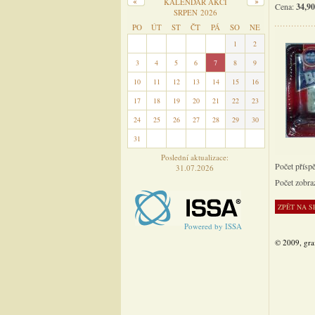
KALENDÁŘ AKCÍ
Cena:
34,90
SRPEN 2026
PO
ÚT
ST
ČT
PÁ
SO
NE
27
28
29
30
31
1
2
3
4
5
6
7
8
9
10
11
12
13
14
15
16
17
18
19
20
21
22
23
24
25
26
27
28
29
30
31
1
2
3
4
5
6
Poslední aktualizace:
Počet přísp
31.07.2026
Počet zobra
Powered by ISSA
© 2009, gra