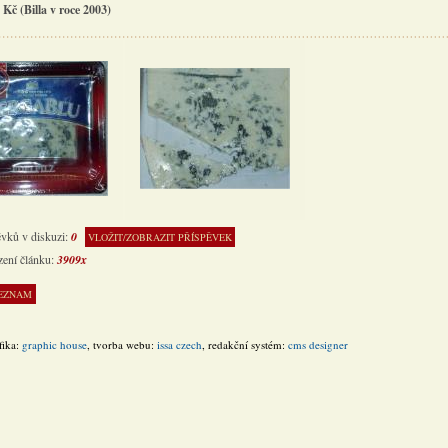
 Kč (Billa v roce 2003)
ěvků v diskuzi:
0
VLOŽIT/ZOBRAZIT PŘÍSPĚVEK
zení článku:
3909x
fika:
graphic house
, tvorba webu:
issa czech
, redakční systém:
cms designer