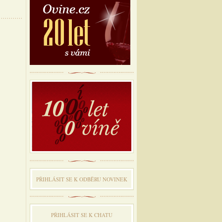
PŘIHLÁSIT SE K ODBĔRU NOVINEK
PŘIHLÁSIT SE K CHATU