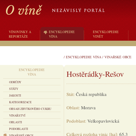
VÍNOVINKY A
ENCYKLOPEDIE
ENCYKLOPEDIE
REPORTÁŽE
VÍNA
VINĚT
/
ENCYKLOPEDIE VÍNA
/
VINAŘSKÉ OBCE
ENCYKLOPEDIE
Hostěrádky-Rešov
VÍNA
ODRŮDY
STÁTY
Stát:
Česká republika
JAKOSTI
KATEGORIZACE
Oblast:
Morava
OBSAH ZBYTKOVÉHO CUKRU
VINAŘSTVÍ
Podoblast:
Velkopavlovická
OBLASTI
PODOBLASTI
Celková rozloha vinic [ha]:
65.3
VINAŘSKÉ OBCE