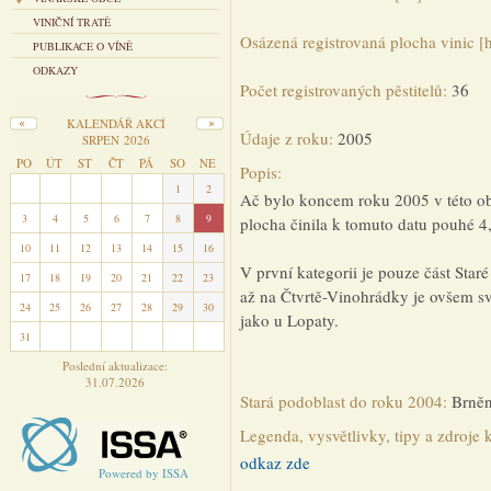
VINIČNÍ TRATĚ
Osázená registrovaná plocha vinic [
PUBLIKACE O VÍNĚ
ODKAZY
Počet registrovaných pěstitelů:
36
KALENDÁŘ AKCÍ
Údaje z roku:
2005
SRPEN 2026
PO
ÚT
ST
ČT
PÁ
SO
NE
Popis:
27
28
29
30
31
1
2
Ač bylo koncem roku 2005 v této obc
3
4
5
6
7
8
9
plocha činila k tomuto datu pouhé 4,
10
11
12
13
14
15
16
V první kategorii je pouze část Staré
17
18
19
20
21
22
23
až na Čtvrtě-Vinohrádky je ovšem sva
24
25
26
27
28
29
30
jako u Lopaty.
31
1
2
3
4
5
6
Poslední aktualizace:
31.07.2026
Stará podoblast do roku 2004:
Brně
Legenda, vysvětlivky, tipy a zdroje 
odkaz zde
Powered by ISSA