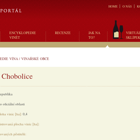
HOME
O NÁS
K
ENCYKLOPEDIE
RECENZE
JAK NA
VIRTUÁ
VINĚT
TO?
SKLÍPE
EDIE VÍNA
/
VINAŘSKÉ OBCE
 Chobolice
republika
 oficiální oblasti
loha vinic [ha]:
0,4
strovaná plocha vinic [ha]:
rovaných pěstitelů: