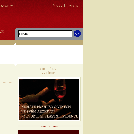
ONTAKTY
ČESKY
ENGLISH
LNÍ
K
VIRTUÁLNÍ
SKLÍPEK