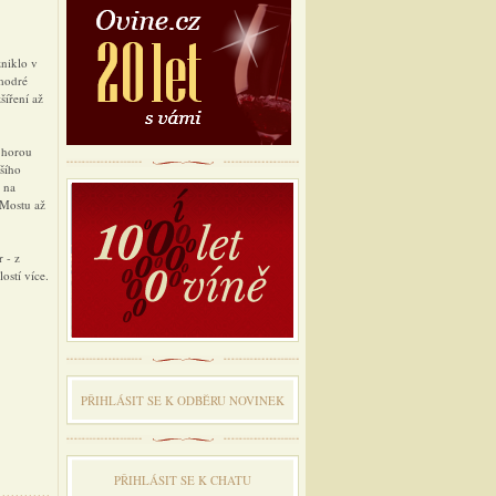
niklo v
modré
šíření až
 horou
ššího
 na
 Mostu až
 - z
ostí více.
PŘIHLÁSIT SE K ODBĔRU NOVINEK
PŘIHLÁSIT SE K CHATU