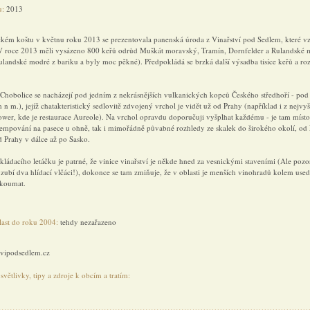
u:
2013
kém koštu v květnu roku 2013 se prezentovala panenská úroda z Vinařství pod Sedlem, které vz
V roce 2013 měli vysázeno 800 keřů odrůd Muškát moravský, Tramín, Dornfelder a Rulandské 
landské modré z bariku a byly moc pěkné). Předpokládá se brzká další výsadba tisíce keřů a roz
 Chobolice se nacházejí pod jedním z nekrásnějších vulkanických kopců Českého středhoří - pod
n m.), jejíž chatakteristický sedlovitě zdvojený vrchol je vidět už od Prahy (například i z nejvy
Tower, kde je restaurace Aureole). Na vrchol opravdu doporučuji vyšplhat každému - je tam místo
empování na pasece u ohně, tak i mimořádně půvabné rozhledy ze skalek do širokého okolí, od
d Prahy v dálce až po Sasko.
ládacího letáčku je patrné, že vinice vinařství je někde hned za vesnickými staveními (Ale pozor
e zubí dva hlídací vlčáci!), dokonce se tam zmiňuje, že v oblasti je menších vinohradů kolem usedl
koumat.
last do roku 2004:
tehdy nezařazeno
vipodsedlem.cz
větlivky, tipy a zdroje k obcím a tratím: