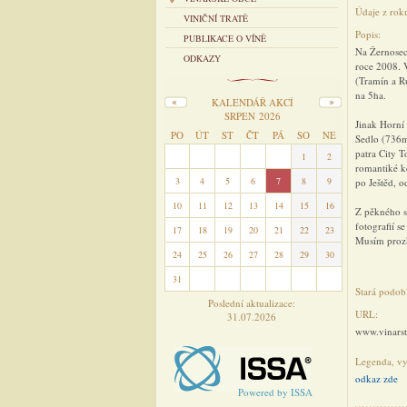
Údaje z rok
VINIČNÍ TRATĚ
Popis:
PUBLIKACE O VÍNĚ
Na Žernosec
ODKAZY
roce 2008. 
(Tramín a Ru
na 5ha.
KALENDÁŘ AKCÍ
SRPEN 2026
Jinak Horní
PO
ÚT
ST
ČT
PÁ
SO
NE
Sedlo (736m 
patra City 
27
28
29
30
31
1
2
romantiké k
3
4
5
6
7
8
9
po Ještěd, o
10
11
12
13
14
15
16
Z pěkného sk
fotografií s
17
18
19
20
21
22
23
Musím proz
24
25
26
27
28
29
30
31
1
2
3
4
5
6
Stará podob
Poslední aktualizace:
URL:
31.07.2026
www.vinarst
Legenda, vys
odkaz zde
Powered by ISSA