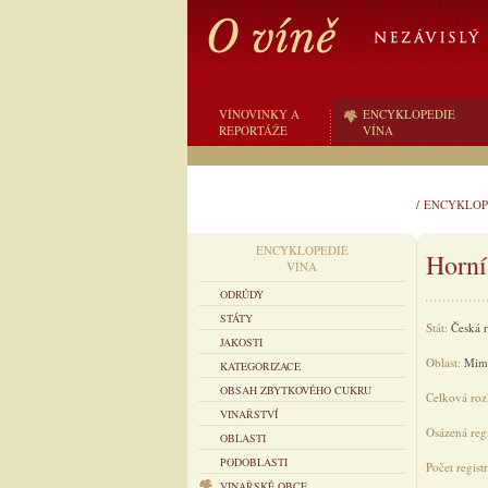
VÍNOVINKY A
ENCYKLOPEDIE
REPORTÁŽE
VÍNA
/
ENCYKLOP
ENCYKLOPEDIE
Horní
VÍNA
ODRŮDY
STÁTY
Stát:
Česká 
JAKOSTI
Oblast:
Mimo
KATEGORIZACE
OBSAH ZBYTKOVÉHO CUKRU
Celková roz
VINAŘSTVÍ
Osázená regi
OBLASTI
PODOBLASTI
Počet regist
VINAŘSKÉ OBCE