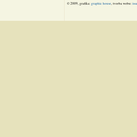
© 2009, grafika:
graphic house
, tvorba webu:
iss