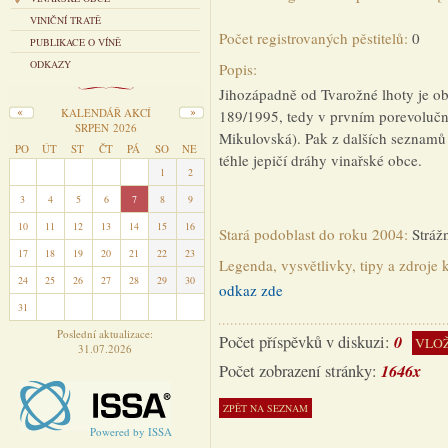
VINIČNÍ TRATĚ
Počet registrovaných pěstitelů:
0
PUBLIKACE O VÍNĚ
ODKAZY
Popis:
Jihozápadně od Tvarožné lhoty je ob
KALENDÁŘ AKCÍ
189/1995, tedy v prvním porevolučn
SRPEN 2026
Mikulovská). Pak z dalších seznamů 
PO
ÚT
ST
ČT
PÁ
SO
NE
téhle jepičí dráhy vinařské obce.
27
28
29
30
31
1
2
3
4
5
6
7
8
9
10
11
12
13
14
15
16
Stará podoblast do roku 2004:
Stráž
17
18
19
20
21
22
23
Legenda, vysvětlivky, tipy a zdroje 
24
25
26
27
28
29
30
odkaz zde
31
1
2
3
4
5
6
Poslední aktualizace:
0
Počet příspěvků v diskuzi:
VLOŽ
31.07.2026
1646x
Počet zobrazení stránky:
Powered by ISSA