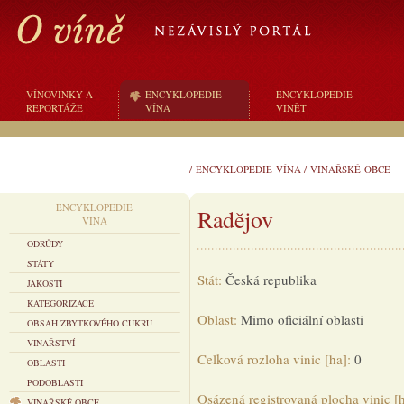
VÍNOVINKY A
ENCYKLOPEDIE
ENCYKLOPEDIE
REPORTÁŽE
VÍNA
VINĚT
/
ENCYKLOPEDIE VÍNA
/
VINAŘSKÉ OBCE
ENCYKLOPEDIE
Radějov
VÍNA
ODRŮDY
STÁTY
Stát:
Česká republika
JAKOSTI
KATEGORIZACE
Oblast:
Mimo oficiální oblasti
OBSAH ZBYTKOVÉHO CUKRU
VINAŘSTVÍ
Celková rozloha vinic [ha]:
0
OBLASTI
PODOBLASTI
Osázená registrovaná plocha vinic [
VINAŘSKÉ OBCE