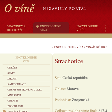
VÍNOVINKY A
ENCYKLOPEDIE
ENCYKLOPEDIE
REPORTÁŽE
VÍNA
VINĚT
/
ENCYKLOPEDIE VÍNA
/
VINAŘSKÉ OBCE
ENCYKLOPEDIE
Strachotice
VÍNA
ODRŮDY
STÁTY
Stát:
Česká republika
JAKOSTI
KATEGORIZACE
Oblast:
Morava
OBSAH ZBYTKOVÉHO CUKRU
VINAŘSTVÍ
Podoblast:
Znojemská
OBLASTI
PODOBLASTI
Celková rozloha vinic [ha]:
217.4
VINAŘSKÉ OBCE