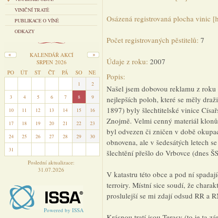
VINIČNÍ TRATĚ
Osázená registrovaná plocha vinic [
PUBLIKACE O VÍNĚ
ODKAZY
Počet registrovaných pěstitelů:
7
KALENDÁŘ AKCÍ
Údaje z roku:
2007
SRPEN 2026
PO
ÚT
ST
ČT
PÁ
SO
NE
Popis:
27
28
29
30
31
1
2
Našel jsem dobovou reklamu z roku 
3
4
5
6
7
8
9
nejlepších poloh, které se měly dra
1897) byly šlechtitelské vinice Císa
10
11
12
13
14
15
16
Znojmě. Velmi cenný materiál klonů 
17
18
19
20
21
22
23
byl odvezen či zničen v době okupace
24
25
26
27
28
29
30
obnovena, ale v šedesátých letech s
31
1
2
3
4
5
6
šlechtění přešlo do Vrbovce (dnes 
Poslední aktualizace:
31.07.2026
V katastru této obce a pod ní spada
terroiry. Místní sice soudí, že chara
proslulejší se mi zdají odsud RR a 
Powered by ISSA
Krásnou tratí jsou Terasy (to je ta z