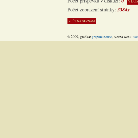
0
Počet příspěvků v diskuzi:
VLOŽ
3384x
Počet zobrazení stránky:
© 2009, grafika:
graphic house
, tvorba webu:
iss