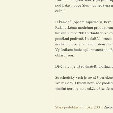
pod katastr obce Slup), donedávna n
čekají.
U kamenů (opět ta západnější, beze z
Rulandskému modrému produkované
hroznů v roce 2003 vzbudil velké ov
poněkud podivně. I v dalších letech
nechápu, proč je v návrhu sloučení
Výsledkem bude opět zmatení spotřebi
oblasti jsou.
Dívčí vrch je už rovinatější plošina,
Strachotický vrch je rovněž perfekt
své rozlohy. Ovšem nově zde plodí 
viniční terroiry nos, takže už se tře
Stará podoblast do roku 2004:
Znoj