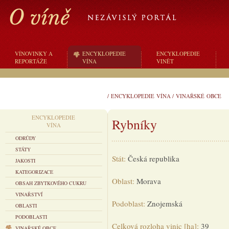
VÍNOVINKY A
ENCYKLOPEDIE
ENCYKLOPEDIE
REPORTÁŽE
VÍNA
VINĚT
/
ENCYKLOPEDIE VÍNA
/
VINAŘSKÉ OBCE
ENCYKLOPEDIE
Rybníky
VÍNA
ODRŮDY
STÁTY
Stát:
Česká republika
JAKOSTI
KATEGORIZACE
Oblast:
Morava
OBSAH ZBYTKOVÉHO CUKRU
VINAŘSTVÍ
Podoblast:
Znojemská
OBLASTI
PODOBLASTI
Celková rozloha vinic [ha]:
39
VINAŘSKÉ OBCE