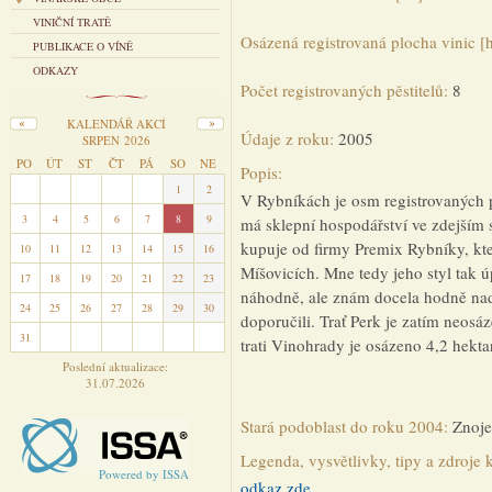
VINIČNÍ TRATĚ
Osázená registrovaná plocha vinic [
PUBLIKACE O VÍNĚ
ODKAZY
Počet registrovaných pěstitelů:
8
KALENDÁŘ AKCÍ
Údaje z roku:
2005
SRPEN 2026
PO
ÚT
ST
ČT
PÁ
SO
NE
Popis:
27
28
29
30
31
1
2
V Rybníkách je osm registrovaných pě
3
4
5
6
7
8
9
má sklepní hospodářství ve zdejším
kupuje od firmy Premix Rybníky, kter
10
11
12
13
14
15
16
Míšovicích. Mne tedy jeho styl tak 
17
18
19
20
21
22
23
náhodně, ale znám docela hodně nadš
24
25
26
27
28
29
30
doporučili. Trať Perk je zatím neosá
31
1
2
3
4
5
6
trati Vinohrady je osázeno 4,2 hekta
Poslední aktualizace:
31.07.2026
Stará podoblast do roku 2004:
Znoj
Legenda, vysvětlivky, tipy a zdroje 
Powered by ISSA
odkaz zde