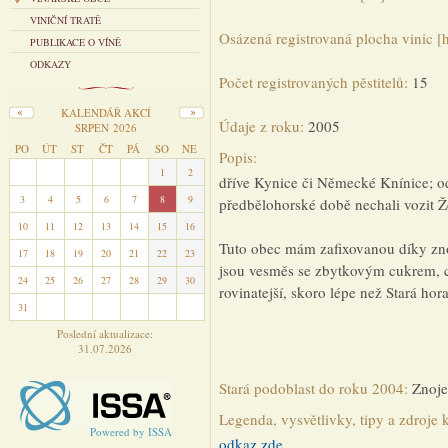
VINIČNÍ TRATĚ
Osázená registrovaná plocha vinic [
PUBLIKACE O VÍNĚ
ODKAZY
Počet registrovaných pěstitelů:
15
KALENDÁŘ AKCÍ
Údaje z roku:
2005
SRPEN 2026
PO
ÚT
ST
ČT
PÁ
SO
NE
Popis:
27
28
29
30
31
1
2
dříve Kynice či Německé Knínice; od
3
4
5
6
7
8
9
předbělohorské době nechali vozit Ž
10
11
12
13
14
15
16
Tuto obec mám zafixovanou díky z
17
18
19
20
21
22
23
jsou vesměs se zbytkovým cukrem, co
24
25
26
27
28
29
30
rovinatejší, skoro lépe než Stará hora
31
1
2
3
4
5
6
Poslední aktualizace:
31.07.2026
Stará podoblast do roku 2004:
Znoj
Legenda, vysvětlivky, tipy a zdroje 
Powered by ISSA
odkaz zde