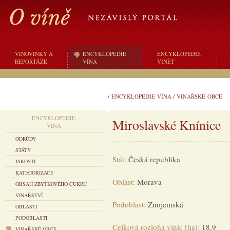
VÍNOVINKY A
ENCYKLOPEDIE
ENCYKLOPEDIE
REPORTÁŽE
VÍNA
VINĚT
/
ENCYKLOPEDIE VÍNA
/
VINAŘSKÉ OBCE
ENCYKLOPEDIE
Miroslavské Knínice
VÍNA
ODRŮDY
STÁTY
Stát:
Česká republika
JAKOSTI
KATEGORIZACE
Oblast:
Morava
OBSAH ZBYTKOVÉHO CUKRU
VINAŘSTVÍ
Podoblast:
Znojemská
OBLASTI
PODOBLASTI
Celková rozloha vinic [ha]:
18.9
VINAŘSKÉ OBCE