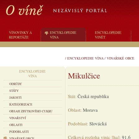
VÍNOVINKY A
ENCYKLOPEDIE
ENCYKLOPEDIE
REPORTÁŽE
VÍNA
VINĚT
/
ENCYKLOPEDIE VÍNA
/
VINAŘSKÉ OBCE
ENCYKLOPEDIE
Mikulčice
VÍNA
ODRŮDY
STÁTY
Stát:
Česká republika
JAKOSTI
KATEGORIZACE
Oblast:
Morava
OBSAH ZBYTKOVÉHO CUKRU
VINAŘSTVÍ
Podoblast:
Slovácká
OBLASTI
PODOBLASTI
Celková rozloha vinic [ha]:
91.6
VINAŘSKÉ OBCE