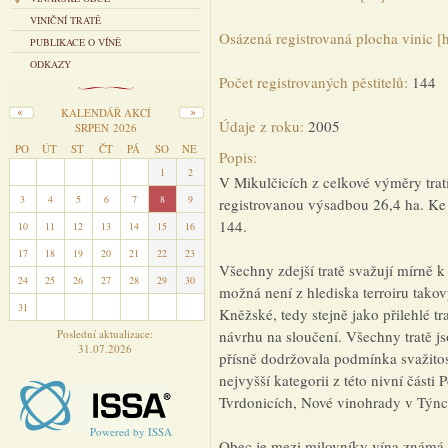
VINIČNÍ TRATĚ
Osázená registrovaná plocha vinic [
PUBLIKACE O VÍNĚ
ODKAZY
Počet registrovaných pěstitelů:
144
KALENDÁŘ AKCÍ
Údaje z roku:
2005
SRPEN 2026
PO
ÚT
ST
ČT
PÁ
SO
NE
Popis:
27
28
29
30
31
1
2
V Mikulčicích z celkové výměry trat
3
4
5
6
7
8
9
registrovanou výsadbou 26,4 ha. Ke s
144.
10
11
12
13
14
15
16
17
18
19
20
21
22
23
Všechny zdejší tratě svažují mírně k
24
25
26
27
28
29
30
možná není z hlediska terroiru tako
31
1
2
3
4
5
6
Kněžské, tedy stejně jako přilehlé tr
Poslední aktualizace:
návrhu na sloučení. Všechny tratě j
31.07.2026
přísně dodržovala podmínka svažitost
nejvyšší kategorii z této nivní části
Tvrdonicích, Nové vinohrady v Týnc
Powered by ISSA
Obec je mezi milovníky vína známá