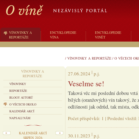
VÍNOVINKY A
ENCYKLOPEDIE
ENCYKLOPEDIE
REPORTÁŽE
VÍNA
VINĚT
/
VÍNOVINKY A REPORTÁŽE
/
O VĚCECH OK
VÍNOVINKY A
27.06.2024
p.j.
REPORTÁŽE
Veselme se!
VÍNOVINKY
REPORTÁŽE
Taková věc mi poslední dobou vrtá 
BLOGY AUTORŮ
bílých (oranžových) vín takový, že 
O VĚCECH OKOLO
odlišnosti jak odrůd, tak místa, o
KALENDÁŘ AKCÍ
Počet příspěvků: 1 | Poslední vložil
NAPSALI NÁM
KALENDÁŘ AKCÍ
30.11.2023
p.j.
SRPEN 2026