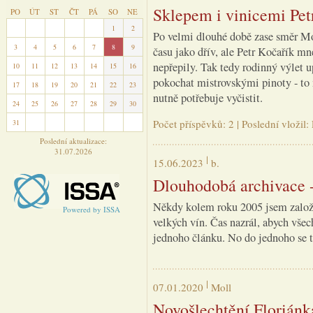
Sklepem i vinicemi Pet
PO
ÚT
ST
ČT
PÁ
SO
NE
27
28
29
30
31
1
2
Po velmi dlouhé době zase směr Mor
3
4
5
6
7
8
9
času jako dřív, ale Petr Kočařík m
nepřepily. Tak tedy rodinný výlet u
10
11
12
13
14
15
16
pokochat mistrovskými pinoty - to 
17
18
19
20
21
22
23
nutně potřebuje vyčistit.
24
25
26
27
28
29
30
Počet příspěvků: 2 | Poslední vložil
31
1
2
3
4
5
6
Poslední aktualizace:
31.07.2026
15.06.2023
b.
Dlouhodobá archivace -
Někdy kolem roku 2005 jsem založi
Powered by ISSA
velkých vín. Čas nazrál, abych všec
jednoho článku. No do jednoho se to
07.01.2020
Moll
Novošlechtění Floriánk