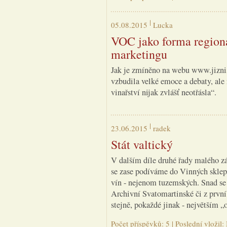
05.08.2015
Lucka
VOC jako forma regioná
marketingu
Jak je zmíněno na webu www.jiznis
vzbudila velké emoce a debaty, ale
vinařství nijak zvlášť neotřásla“.
23.06.2015
radek
Stát valtický
V dalším díle druhé řady malého z
se zase podíváme do Vinných sklep
vín - nejenom tuzemských. Snad se t
Archivní Svatomartinské či z první
stejně, pokaždé jinak - největším „
Počet příspěvků: 5 | Poslední vložil