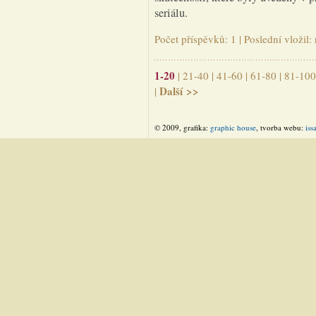
seriálu.
Počet příspěvků: 1 | Poslední vložil
1-20
|
21-40
|
41-60
|
61-80
|
81-100
Další >>
|
© 2009, grafika:
graphic house
, tvorba webu:
iss