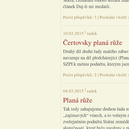
Sektu, čtenářům tohoto seriálu znám
článek
Daj-li mi medaili
.
Počet příspěvků: 3 | Poslední vložil
10.03.2015
radek
Čertovsky planá růže
Druhý díl druhé řady malého zábav
navazuje na díl předcházející (Plan
SZPI k mému podnětu, kterým jsem 
Počet příspěvků: 2 | Poslední vložil
04.03.2015
radek
Planá růže
Tak tedy zahajujeme druhou řadu m
„zajímavých“ vínech, a to volným 
zveřejněním podnětu Státní zeměděl
skutečností, které byly uvedeny v p