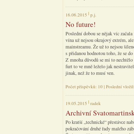
16.06.2015
p.j.
No future!
Poslední dobou se nějak víc začala 
vína už nejsou okrajový extrém, al
mainstreamu. Že už to nejsou šíleno
s přidanou hodnotou toho, že se do 
Z mnoha důvodů se mi to nechtělo 
furt to ve mně leželo jak nestravi
jinak, než že to musí ven.
Počet příspěvků: 10 | Poslední vloži
19.05.2015
radek
Archivní Svatomartins
Po kratší „technické“ přestávce na
pokračování druhé řady malého záb