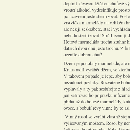
doplnit kávovou lžičkou chuťově vý
vroucí alkohol vydesinfikuje prost
po uzavření ještě sterilizovat. Pos
vrstvička marmelády na velikém hrn
ale než ji seškrábete, stačí vychla
nebudu sterilizovat! Strčil jsem ji 
Hotová marmeláda trochu ztuhne hn
dalších dvou dnů ještě trochu. Z bí
oceníte dobrou chuť!
Džem je podobný marmeládě, ale mé
Kraus radil vyrábět džem, ve kterém
V takovém případě je lépe, aby bobu
nežádoucí povlaky. Rozvařené bob
vyplavaly a ty pak sesbírejte z hla
jen želírovacího přípravku můžeme
přidat až do hotové marmelády, krát
ovoce, s bobulí révy vinné by to as
Vinný rosol se vyrábí vlastně stej
vylisovaným moštem. Rosol by nemě
želírovacího přípravku. Pokud je m