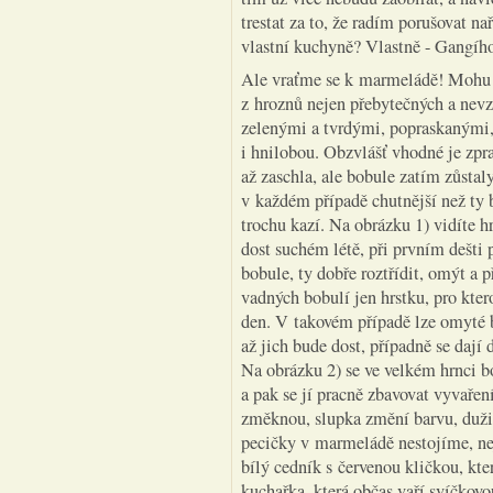
trestat za to, že radím porušovat 
vlastní kuchyně? Vlastně - Gangího 
Ale vraťme se k marmeládě! Mohu 
z hroznů nejen přebytečných a nevz
zelenými a tvrdými, popraskanými
i hnilobou. Obzvlášť vhodné je zpra
až zaschla, ale bobule zatím zůstal
v každém případě chutnější než ty
trochu kazí. Na obrázku 1) vidíte 
dost suchém létě, při prvním dešti p
bobule, ty dobře roztřídit, omýt a 
vadných bobulí jen hrstku, pro kter
den. V takovém případě lze omyté 
až jich bude dost, případně se dají
Na obrázku 2) se ve velkém hrnci b
a pak se jí pracně zbavovat vyvaře
změknou, slupka změní barvu, dužin
pecičky v marmeládě nestojíme, nej
bílý cedník s červenou kličkou, kte
kuchařka, která občas vaří svíčkovo