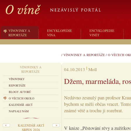
VÍNOVINKY A
ENCYKLOPEDIE
ENCYKLOPEDIE
REPORTÁŽE
VÍNA
VINĚT
/
VÍNOVINKY A REPORTÁŽE
/
O VĚCECH OK
VÍNOVINKY A
04.10.2013
Moll
REPORTÁŽE
Džem, marmeláda, ros
VÍNOVINKY
REPORTÁŽE
BLOGY AUTORŮ
Nedávno zesnulý pan profesor Kraus
O VĚCECH OKOLO
bychom se měli občas vracet. Tentok
KALENDÁŘ AKCÍ
známé větě a trochu ji rozebrat.
NAPSALI NÁM
KALENDÁŘ AKCÍ
V knize „Pěstování révy a zužitko
SRPEN 2026