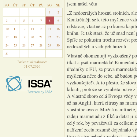
jsem našel větu
PO
ÚT
ST
ČT
PÁ
SO
NE
„Z nedozrálých hroznů stolních, a
27
28
29
30
31
1
2
Konkrétněji se k této myšlence vzt
3
4
5
6
7
8
9
odstavce, vlastně až po konec kapit
10
11
12
13
14
15
16
knihu. Je tak stará, že už snad není
17
18
19
20
21
22
23
Spíše se pokusím trochu rozvést pos
24
25
26
27
28
29
30
nedozrálých a vadných hroznů.
31
1
2
3
4
5
6
Vlastně okomentuji vyzkoušený po
říkat a psát marmeláda! Komerční 
Poslední aktualizace:
31.07.2026
úředníky z EU, že pravá marmeláda
myšlenka něco do sebe, až budou p
vyzkoušejte!). A to přesto, že slo
kdouli, protože se vyráběla právě z
Powered by ISSA
A vlastně skoro celá Evropa vždy 
až na Anglii, která citrusy na mar
vlastního ovoce. Možná namítnete, 
raději marmeládu z fíků a dělat ji z
celý rok, by považovali za celkem 
nařízení zcela rozumě dojednalo vý
tím už více nebudu zaobírat, a nav