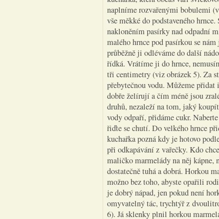
naplníme rozvařenými bobulemi (viz
vše měkké do podstaveného hrnce. S
nakloněním pasírky nad odpadní mi
malého hrnce pod pasírkou se nám 
průběžně ji odléváme do další nádo
řídká. Vrátíme ji do hrnce, nemusí
tři centimetry (viz obrázek 5). Za 
přebytečnou vodu. Můžeme přidat i 
dobře želírují a čím méně jsou zral
druhů, nezaleží na tom, jaký koupít
vody odpaří, přidáme cukr. Naberte 
řiďte se chutí. Do velkého hrnce př
kuchařka pozná kdy je hotovo podl
při odkapávání z vařečky. Kdo chce 
maličko marmelády na něj kápne, ne
dostatečně tuhá a dobrá. Horkou ma
možno bez toho, abyste opařili rod
je dobrý nápad, jen pokud není hork
omyvatelný tác, trychtýř z dvoulitr
6). Já sklenky plnil horkou marmelá