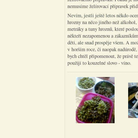
nemusíme želírovací přípravek přid
Nevím, jestli ještě letos někdo oc
hrozny na něco jiného než alkohol, 
metráky a tuny hroznů, které poslou
někteří nezapomenou a zákazníkům 
děti, ale snad prospěje všem. A mo
v horším roce, či naopak nadúrodě,
bych chtěl připomenout, že právě t
použiji to kouzelné slovo - víno.