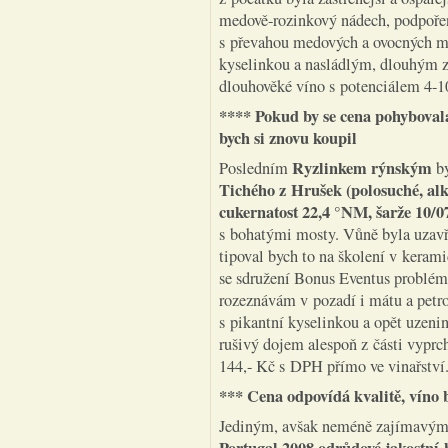
medově-rozinkový nádech, podpořen
s převahou medových a ovocných m
kyselinkou a nasládlým, dlouhým zá
dlouhověké víno s potenciálem 4-10
**** Pokud by se cena pohybovala
bych si znovu koupil
Ryzlinkem
rýnským
Posledním
b
Tichého z Hrušek (polosuché, alk
cukernatost 22,4 °NM, šarže 10/0
s bohatými mosty. Vůně byla uzavře
tipoval bych to na školení v kera
se sdružení Bonus Eventus problém
rozeznávám v pozadí i mátu a petrol
s pikantní kyselinkou a opět uzen
rušivý dojem alespoň z části vyprch
144,- Kč s DPH přímo ve vinařství
*** Cena odpovídá kvalitě, víno 
Jediným, avšak neméně zajímavým 