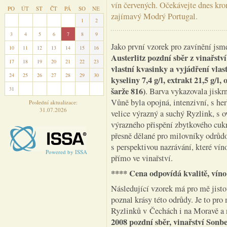
vín červených. Očekávejte dnes kro
PO
ÚT
ST
ČT
PÁ
SO
NE
zajímavý Modrý Portugal.
27
28
29
30
31
1
2
3
4
5
6
7
8
9
Jako první vzorek pro zavínění jsm
10
11
12
13
14
15
16
Austerlitz pozdní sběr z vinařství
17
18
19
20
21
22
23
vlastní kvasinky a vyjádření vlast
24
25
26
27
28
29
30
kyseliny 7,4 g/l, extrakt 21,5 g/l,
31
1
2
3
4
5
6
šarže 816)
. Barva vykazovala jiskrn
Vůně byla opojná, intenzivní, s h
Poslední aktualizace:
31.07.2026
velice výrazný a suchý Ryzlink, s
výrazného přispění zbytkového cukru
přesně dělané pro milovníky odrůd
s perspektivou nazrávání, které ví
Powered by ISSA
přímo ve vinařství.
**** Cena odpovídá kvalitě, víno
Následující vzorek má pro mě jisto
poznal krásy této odrůdy. Je to pro
Ryzlinků v Čechách i na Moravě a n
2008 pozdní sběr, vinařství Sonbe