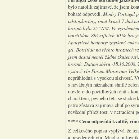
Portugal 2008 odrůdové jakostní-
bylo natolik zajímavé, že jsem kon
Modrý Portugal p
bohaté odpovědi.
odstopkovány, rmut kvasíl 7 dnů na
hroznů byla 25 °NM. Ve vyrobeném 
botritidou. Zbývajících 30 % hrozn
Analytické hodnoty: zbytkový cukr 4,
g/l. Botritida na těchto hroznech 
jsem dosud neměl žádné zkušenosti,
hroznů. Datum sběru -18.10.2008. 
výstavě vín Forum Moravium Velké
neprůhledná s vysokou slzivostí. Vů
s nevábným náznakem shnilé zelenin
otevřelo do povidlových tónů s ko
charakteru, pevného těla se sladce
patře zůstává zajímavá chuť po sýru
nevšední příležitosti v netradiční
**** Cena odpovídá kvalitě, víno
Z celkového popisu vyplývá, že ten
a povedených vín. Mnoho milovníků