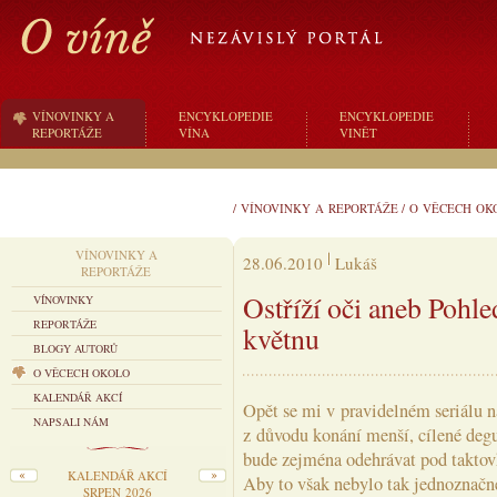
VÍNOVINKY A
ENCYKLOPEDIE
ENCYKLOPEDIE
REPORTÁŽE
VÍNA
VINĚT
/
VÍNOVINKY A REPORTÁŽE
/
O VĚCECH OK
VÍNOVINKY A
28.06.2010
Lukáš
REPORTÁŽE
Ostříží oči aneb Pohle
VÍNOVINKY
REPORTÁŽE
květnu
BLOGY AUTORŮ
O VĚCECH OKOLO
KALENDÁŘ AKCÍ
Opět se mi v pravidelném seriálu 
NAPSALI NÁM
z důvodu konání menší, cílené degu
bude zejména odehrávat pod taktov
KALENDÁŘ AKCÍ
Aby to však nebylo tak jednoznačné 
SRPEN 2026