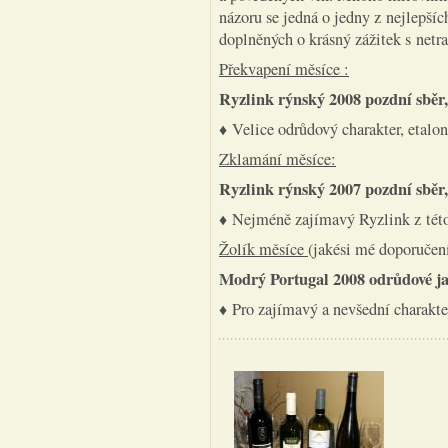
názoru se jedná o jedny z nejlepší
doplněných o krásný zážitek s ne
Překvapení měsíce :
Ryzlink rýnský 2008 pozdní sběr,
♦ Velice odrůdový charakter, etalon
Zklamání měsíce:
Ryzlink rýnský 2007 pozdní sběr,
♦ Nejméně zajímavý Ryzlink z této 
Žolík měsíce
(jakési mé doporučení
Modrý Portugal 2008 odrůdové jak
♦ Pro zajímavý a nevšední charakter