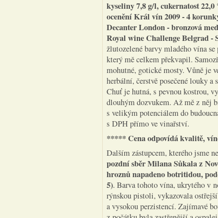
kyseliny 7,8 g/l, cukernatost 22,
ocenění Král vín 2009 - 4 korun
Decanter London - bronzová meda
Royal wine Challenge Belgrad - 
žlutozelené barvy mladého vína se
který mě celkem překvapil. Samozřej
mohutné, gotické mosty. Vůně je ve
herbální, čerstvě posečené louky a
Chuť je hutná, s pevnou kostrou, v
dlouhým dozvukem. Až mě z něj brn
s velikým potenciálem do budoucna
s DPH přímo ve vinařství.
***** Cena odpovídá kvalitě, vín
Dalším zástupcem, kterého jsme n
pozdní sběr Milana Sůkala z Nov
hroznů napadeno botritidou, podo
5)
. Barva tohoto vína, ukrytého v n
rýnskou pistoli, vykazovala ostřej
a vysokou perzistencí. Zajímavé bot
z počátku byla zastřenější a ospale