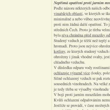
Nepřímá opatření proti jarním m
Podle názoru některých našich odb
vinařských oblastí
, ve kterých se š
minimálně a nebo vůbec neovlivňuj
proti nim žádná další opatření. To
středních Čech. Proto je třeba velm
byla
réva chráněna před mrazíky o
Studený vzduch je těžší než teplý a
hromadí. Proto jsou nejvíce ohrož
kotliny
, ze kterých studený vzduch 
ohroženy i jinak vhodné svahy, jest
chladného vzduchu.
V důsledku odparu vody rostlinam
ochlazuje výrazně více
(louky, pole
Silně ochlazený vzduch se pak rozt
sousedních vinohradech. Na velké 
je tedy třeba se výsadby vinohradu 
V boji proti jarním mrazíkům mo
Kvůli ochlazení odpařováním nem
Jestliže se provádí, v čase možných