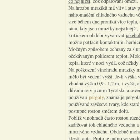
co nejnižší
, což odpařování omezí.
Na hrozbu mrazíků má vliv i
stav 
nahromadění chladného vzduchu vě
sice během dne proniká více tepla, 
ránu, kdy jsou mrazíky nejsilnější,
kritickém období vyvarovat
jakého
možné potlačit kontaktními herbici
Možným způsobem ochrany za slun
očekávaným poklesem teplot. Mok
tepla, které v noci vydá, což někd
Na poškození vinohradu mrazíky m
mělo být vedení vyšší. Je-li výška 
vhodná výška 0,9 - 1,2 m, i vyšší,
důvodu se v jižním Tyrolsku a severn
používají
pergoly
, známá je pergol
používané závěsové tvary, kde staré 
postupně rostou směrem dolů.
Poblíž vinohradů často rostou růz
zadržovat tok chladného vzduchu a
mrazivého vzduchu. Obdobně mohou 
klestí, auta. Proto je nutno ve spo