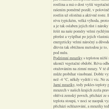
rostlina a má o dost vyšší vegetačn
rašením poměrně pozdě, v polovině 
rostlin už olistěná a aktivně roste. 
révu typickém, velká výhoda, protož
a je tak oslaben jejich růst i nárok
řešit na naše poměry velmi rychlým
přerůst a vyšplhat po jejich vlastní
energeticky velmi náročný a důvode
dřevin tak obtížnou metodou je to, 
pod nulu.
Podzimní mrazíky
s teplotou nižší
ukončí vegetační období. Réva od
otužováním na zimní mrazy. V té do
může probíhat vinobraní. Dobře vy
než -4 °C, někdy vydrží i víc. Ne zc
Jarní mrazíky
, tedy pokles teploty 
mrazech v našich krajích zcela prav
ohřívá zemský povrch, přichází ze 
teplota stoupá, v noci se naopak vy
přichází ochlazování, a mrazíky te