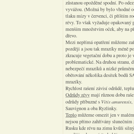
zůstanou opožděné spodní. Po odez
vyvážou. (Možná by bylo vhodné ods
tlaku mízy v červenci, či příštím r
révy. To však vyžaduje opakovaný p
menším množstvím oček, aby na příš
dřevo.
Mezi nepřímá opatření můžeme zař
později a jsou tak mrazíky méně po
zkracuje vegetační dobu a proto je
problematické. Na druhou stranu, 
nebezpečí mrazíků a nízké průměrné
obětování několika desítek bodů S
mrazíky.
Rychlost rašení závisí odrůdě, tepl
Odrůdy révy
mají různou dobu rašení
Vitis amurensis
odrůdy příbuzné s
,
Sauvignon a oba Ryzlinky.
Teplo
můžeme omezit jen v malém a 
nejsou přímo zahřívány slunečním
Rusku kde révu na zimu kvůli siln