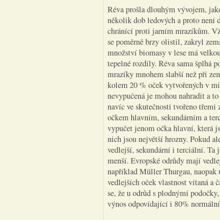
Réva prošla dlouhým vývojem, jako 
několik dob ledových a proto není 
chránící proti jarním mrazíkům. Vž
se poměrně brzy olistil, zakryl ze
množství biomasy v lese má velkou
tepelné rozdíly. Réva sama šplhá 
mrazíky mnohem slabší než při zem
kolem 20 % oček vytvořených v mi
nevypučená je mohou nahradit a to 
navíc ve skutečnosti tvořeno třemi
očkem hlavním, sekundárním a terc
vypučet jenom očka hlavní, která js
nich jsou největší hrozny. Pokud al
vedlejší, sekundární i terciální. Ta
menší. Evropské odrůdy mají vedle
například Müller Thurgau, naopak u
vedlejších oček vlastnost vítaná a 
se, že u odrůd s plodnými podočky,
výnos odpovídající i 80% normální