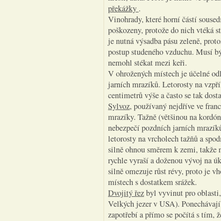
překážky
.
Vinohrady, které horní částí soused
poškozeny, protože do nich vtéká s
je nutná výsadba pásu zeleně, prot
postup studeného vzduchu. Musí být
nemohl stékat mezi keři.
V ohrožených místech je účelné od
jarních mrazíků. Letorosty na vzpří
centimetrů výše a často se tak dos
Sylvoz
, používaný nejdříve ve fra
mrazíky. Tažně (většinou na kordó
nebezpečí pozdních jarních mrazíků
letorosty na vrcholech tažňů a spod
silně ohnou směrem k zemi, takže n
rychle vyraší a doženou vývoj na úk
silně omezuje růst révy, proto je v
místech s dostatkem srážek.
Dvojitý řez
byl vyvinut pro oblasti,
Velkých jezer v USA). Ponechávají 
zapotřebí a přímo se počítá s tím, ž