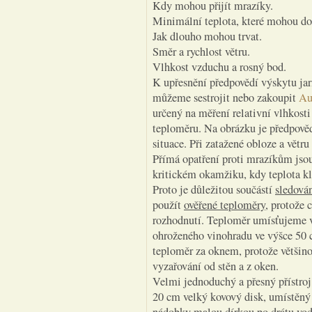
Kdy mohou přijít mrazíky.
Minimální teplota, které mohou do
Jak dlouho mohou trvat.
Směr a rychlost větru.
Vlhkost vzduchu a rosný bod.
K upřesnění předpovědí výskytu ja
můžeme sestrojit nebo zakoupit
Au
určený na měření relativní vlhkost
teploměru. Na obrázku je předpovědn
situace. Při zatažené obloze a větr
Přímá opatření proti mrazíkům jsou
kritickém okamžiku, kdy teplota kl
Proto je důležitou součástí
sledová
použít
ověřené teploměry
, protože 
rozhodnutí. Teploměr umísťujeme v
ohroženého vinohradu ve výšce 50 
teploměr za oknem, protože většino
vyzařování od stěn a z oken.
Velmi jednoduchý a přesný přístroj
20 cm velký kovový disk, umístěný 