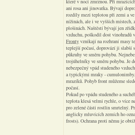
které v noci zmrznou. Při mrazící
ani rosa ani jinovatka. Bývají dopr
rozdíly mezi teplotou při zemi a ve 
nížinách, ale i ve vyšších místech, 
plošinách. Naštěstí bývají jen zříd
vzduchu, poškodil dost vinohradů v
Fronty
vznikají na rozhraní masy te
teplejší počasí, doprovází ji slabší
půkruhy ve směru pohybu. Nejnebezp
trojúhelníky ve směru pohybu. Je d
nebezpečný vpád studeného vzduchu
a typickými mraky - cumulonimby. 
mrazíků. Pohyb front můžeme sled
počasí.
Pokud po vpádu studeného a suchého
teplota klesá velmi rychle, o více 
pro zelené části rostlin smrtelný. P
anglicky mluvících zemích ho ozna
frosts). Ochrana proti němu je obtí