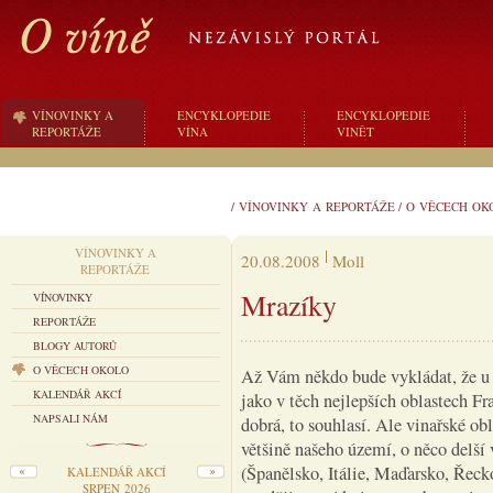
VÍNOVINKY A
ENCYKLOPEDIE
ENCYKLOPEDIE
REPORTÁŽE
VÍNA
VINĚT
/
VÍNOVINKY A REPORTÁŽE
/
O VĚCECH OK
VÍNOVINKY A
20.08.2008
Moll
REPORTÁŽE
Mrazíky
VÍNOVINKY
REPORTÁŽE
BLOGY AUTORŮ
O VĚCECH OKOLO
Až Vám někdo bude vykládat, že u n
KALENDÁŘ AKCÍ
jako v těch nejlepších oblastech Fr
NAPSALI NÁM
dobrá, to souhlasí. Ale vinařské ob
většině našeho území, o něco delší 
(Španělsko, Itálie, Maďarsko, Řecko
KALENDÁŘ AKCÍ
SRPEN 2026