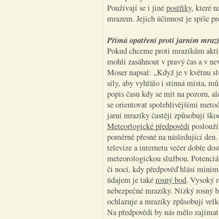
Používají se i jiné
postřiky
, které 
mrazem. Jejich účinnost je spíše p
Přímá opatření proti jarním mra
Pokud chceme proti mrazíkům aktiv
mohli zasáhnout v pravý čas a v n
Moser napsal: „Když je v květnu s
síly, aby vyhřálo i stinná místa, 
popis času kdy se mít na pozoru, a
se orientovat spolehlivějšími metod
jarní mrazíky častěji způsobují ško
Meteorlogické předpovědi
poslouží 
poměrně přesné na následující den. 
televize a internetu večer dobře do
meteorologickou službou. Potenciál
či nocí, kdy předpověď hlásí mini
údajem je také
rosný bod
. Vysoký 
nebezpečné mrazíky. Nízký rosný bo
ochlazuje a mrazíky způsobují velk
Na předpovědi by nás mělo zajímat