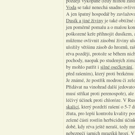
později vykopané (tedy hlínou zastí
Voda
se také nenechá snadno ovlivn
A jen špatný hospodář by zavlažov
Dusík a jiné živiny
je také obtížné
jen poměrně pomalu a o malou konc
poškozené keře přihnojit dusíkem, 
můžeme ovlivnit zásobní živiny ulo
uložily většinu zásob do hroznů, ra
réva později, protože se během nich
pochody, naopak po studených zimác
by mohlo patřit i
silné osečkování
,
před rašením), který proti brzkému 
Je známé, že postřik modrou či zele
Přidávat na vinohrad další jedovat
musí stříkat proti perenospoře), al
léčivý účinek proti chloróze. V Ru
skalicí
, který pozdrží rašení o 5-7 
žluta, pro lepší kontrolu kvality po
zelené části rostlin herbicidní účin
době, kdy réva ještě neraší, tedy 
nebezpečí jarních mrazíků hrozí. V 