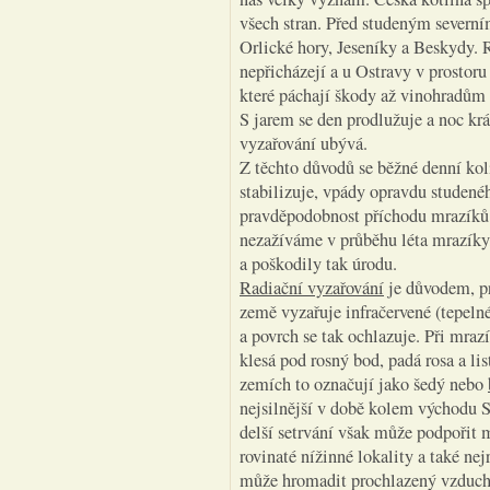
všech stran. Před studeným severní
Orlické hory, Jeseníky a Beskydy. 
nepřicházejí a u Ostravy v prostoru
které páchají škody až vinohradům 
S jarem se den prodlužuje a noc krá
vyzařování ubývá.
Z těchto důvodů se běžné denní kol
stabilizuje, vpády opravdu studené
pravděpodobnost příchodu mrazíků 
nezažíváme v průběhu léta mrazíky,
a poškodily tak úrodu.
Radiační vyzařování
je důvodem, pr
země vyzařuje infračervené (tepelné
a povrch se tak ochlazuje. Při mra
klesá pod rosný bod, padá rosa a li
zemích to označují jako šedý nebo
nejsilnější v době kolem východu S
delší setrvání však může podpořit 
rovinaté nížinné lokality a také nej
může hromadit prochlazený vzduch.