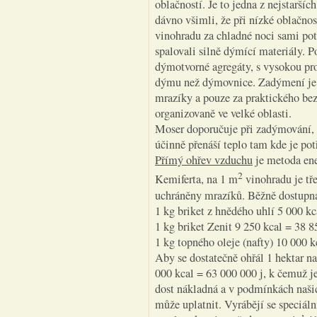
oblačností. Je to jedna z nejstarší
dávno všimli, že při nízké oblačnos
vinohradu za chladné noci sami pot
spalovali silně dýmící materiály. P
dýmotvorné agregáty, s vysokou pr
dýmu než dýmovnice. Zadýmení je s
mrazíky a pouze za praktického bez
organizovaně ve velké oblasti.
Moser doporučuje při zadýmování, 
účinně přenáší teplo tam kde je po
Přímý ohřev vzduchu
je metoda ene
2
Kemiferta, na 1 m
vinohradu je tře
uchráněny mrazíků. Běžně dostupná 
1 kg briket z hnědého uhlí 5 000 kc
1 kg briket Zenit 9 250 kcal = 38 8
1 kg topného oleje (nafty) 10 000 k
Aby se dostatečně ohřál 1 hektar na
000 kcal = 63 000 000 j, k čemuž je 
dost nákladná a v podmínkách našic
může uplatnit. Vyrábějí se speciál