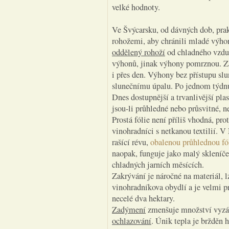
velké hodnoty.
Ve Švýcarsku, od dávných dob, pra
rohožemi, aby chránili mladé výhon
oddělený rohoží
od chladného vzduc
výhonů, jinak výhony pomrznou. Zak
i přes den. Výhony bez přístupu sl
slunečnímu úpalu. Po jednom týdnu 
Dnes dostupnější a trvanlivější plas
jsou-li průhledné nebo průsvitné, n
Prostá fólie není příliš vhodná, pr
vinohradníci s netkanou textilií. V
rašící révu,
obalenou průhlednou fó
naopak, funguje jako malý skleníček
chladných jarních měsících.
Zakrývání je náročné na materiál, l
vinohradníkova obydlí a je velmi p
necelé dva hektary.
Zadýmení
zmenšuje množství vyzář
ochlazování
. Únik tepla je bržděn