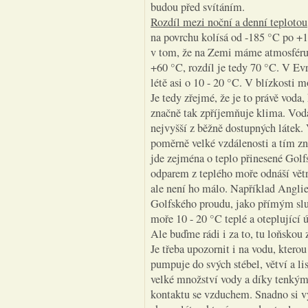
budou před svítáním.
Rozdíl mezi noční a denní teplotou
na povrchu kolísá od -185 °C po +13
v tom, že na Zemi máme atmosféru a
+60 °C, rozdíl je tedy 70 °C. V E
létě asi o 10 - 20 °C. V blízkosti m
Je tedy zřejmé, že je to právě voda,
značně tak zpříjemňuje klima. Vod
nejvyšší z běžně dostupných látek.
poměrně velké vzdálenosti a tím z
jde zejména o teplo přinesené Golf
odparem z teplého moře odnáší vě
ale není ho málo. Například Anglie 
Golfského proudu, jako přímým slu
moře 10 - 20 °C teplé a oteplující 
Ale buďme rádi i za to, tu loňskou
Je třeba upozornit i na vodu, ktero
pumpuje do svých stébel, větví a li
velké množství vody a díky tenkým
kontaktu se vzduchem. Snadno si v