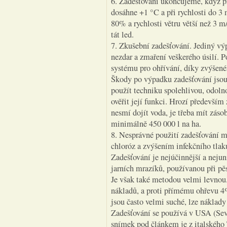
6. Zadešťování ukončujeme, když př
dosáhne +1 °C a při rychlosti do 3 
80% a rychlosti větru větší než 3 
tát led.
7. Zkušební zadešťování. Jediný vý
nezdar a zmaření veškerého úsilí. P
systému pro ohřívání, díky zvýšen
Škody po výpadku zadešťování jsou 
použít techniku spolehlivou, odoln
ověřit její funkci. Hrozí především
nesmí dojít voda, je třeba mít záso
minimálně 450 000 l na ha.
8. Nesprávné použití zadešťování 
chloróz a zvýšením infekčního tlaku
Zadešťování je nejúčinnější a neju
jarních mrazíků, používanou při pěs
Je však také metodou velmi levnou
nákladů, a proti přímému ohřevu 4
jsou často velmi suché, lze náklady
Zadešťování se používá v USA (Sev
snímek pod článkem je z italského 