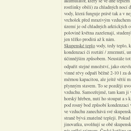
akumulátor, který se ve dne teplem
rostlinky obilí) za chladných nocí
vody, která funguje právě tak a v n
vrcholek před mrazivým vzduchem.
území je od chladných arktických o
polovině května zazelenají, studený
jen těžko prodírá až k nám.
Skupenské teplo
vody, tedy teplo, k
kondenzaci či roztátí / zmrznutí, 
účinnějším způsobem. Neustále tot
odpařit stejné množství, jako otevř
vinné révy odpaří běžně 2-10 l za
měrnou kapacitou, ale ještě větší
plynným stavem. To se později uvoln
vzduchu. Samozřejmě, tam kam ji v
horský hřeben, nutí ho stoupat a s
pod rosný bod způsobí kondenzaci v
ve vzduchu zanechává své skupenské 
straně bývá znatelně tepleji. Pokud
jinovatku, uvolňují se obě skupens
nás velký význam. Česká kotlina s