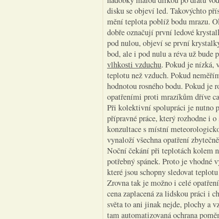
nádobky malou dírkou po drátu vod
disku se objeví led. Takovýchto pří
mění teplota poblíž bodu mrazu. O
dobře označují první ledové krystalk
pod nulou, objeví se první krystalk
bod, ale i pod nulu a réva už bude
vlhkosti vzduchu
. Pokud je nízká, 
teplotu než vzduch. Pokud neměří
hodnotou rosného bodu. Pokud je ro
opatřeními proti mrazíkům dříve ca
Při kolektivní spolupráci je nutno
přípravné práce, který rozhodne i o 
konzultace s místní meteorologicko
vynaloží všechna opatření zbytečně
Noční čekání při teplotách kolem nu
potřebný spánek. Proto je vhodné 
které jsou schopny sledovat teplotu
Zrovna tak je možno i celé opatře
cena zaplacená za lidskou práci i 
světa to ani jinak nejde, plochy a vz
tam automatizovaná ochrana poměrn