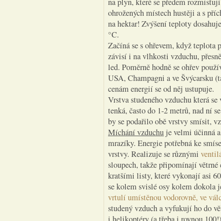
na plyn, které se předem rozmisťují
ohrožených místech hustěji a s pří
na hektar! Zvýšení teploty dosahuj
°C.
Začíná se s ohřevem, když teplota 
závisí i na vlhkosti vzduchu, přesně
led. Poměrně hodně se ohřev použív
USA, Champagni a ve Švýcarsku (ta
cenám energií se od něj ustupuje.
Vrstva studeného vzduchu která se 
tenká, často do 1-2 metrů, nad ní 
by se podařilo obě vrstvy smísit, v
Míchání vzduchu
je velmi účinná 
mrazíky. Energie potřebná ke smíse
vrstvy. Realizuje se různými
ventil
sloupech, takže připomínají větrné e
kratšími listy, které vykonají asi 
se kolem svislé osy kolem dokola je
vrtulí umístěnou vodorovně, ve vál
studený vzduch a vyfukují ho do vě
i helikoptéry (a třeba i rovnou 100!