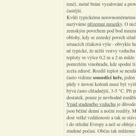
tenčí, méně brání vyzařování a prot
častější.
Kvůli typickému nerovnoměrnému ro
nazýváme
přízemní mrazíky
. O ni
zemským povrchem pod bod mrazu. Mí
oblohy, kdy se zemský povrch silně
situacích (tlaková výše - obvykle he
ně typické, že nižší vrstvy vzduchu
teploty ve výšce 0,2 m a 2 m může b
pomrzlém vinohradu, kde spodní li
zcela zdravé. Rozdíl teplot se nezdá
sousedící keře,
často vidíme
jeden 
půdy v úrovní kořenů musí být vyšší
bývá často chladnější, 3-5 °C. Při 
dostatek, pouze je nevhodně rozděl
Vpád studeného vzduchu
je důvode
jsou běžné denní a noční rozdíly. 
dost velké vzdálenosti a tak se st
i do střední Evropy a než se ohřeje
studené počasí. Občas tak můžeme v