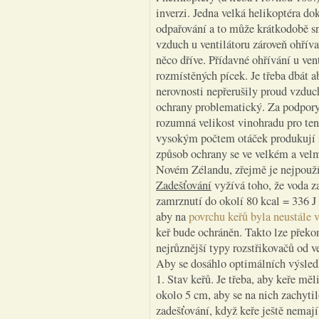
inverzi. Jedna velká helikoptéra d
odpařování a to může krátkodobě sní
vzduch u ventilátoru zároveň ohřív
něco dříve. Přídavné ohřívání u ven
rozmístěných pícek. Je třeba dbát a
nerovnosti nepřerušily proud vzduch
ochrany problematický. Za podpory
rozumná velikost vinohradu pro tent
vysokým počtem otáček produkují s
způsob ochrany se ve velkém a velm
Novém Zélandu, zřejmě je nejpouží
Zadešťování
vyžívá toho, že voda za
zamrznutí do okolí 80 kcal = 336 J
aby na
povrchu keřů byla neustále 
keř bude ochráněn. Takto lze překo
nejrůznější typy rozstřikovačů od 
Aby se dosáhlo optimálních výsledků
1. Stav keřů. Je třeba, aby keře mě
okolo 5 cm, aby se na nich zachyti
zadešťování, když keře ještě nemají 