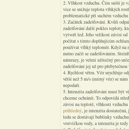
2. Vlhkost vzduchu. Čím sušší je v
více se snižuje teplota vlhkých ros
problematické při suchém vzduchu 
3. Začátek zadešťování. Kvůli odpa
zadešťování další pokles teploty, k
vytvoří led. Jeho velikost závisí od 
počítat s tímto doplňujícím ochlaze
používat vlhký teploměr. Když na 
nutno začít se zadešťováním. Stein
námrazy, je velmi užitečný pro urče
zadešťování jej už pro přebytečnou 
4. Rychlost větru. Vítr urychluje od
větší než 5 m/s (mírný vítr) se ná
nepodaří.
5. Intenzita zadešťování musí být v
chceme ochránit. To odpovídá stře
závisí na teplotě, vlhkosti vzduchu 
průhledný
, je intenzita dostatečná, 
ledu se dostávají bublinky vzduchu,
vrstvičkou vody, a intenzita je tedy