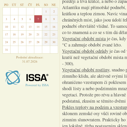
později a trvá krátce, a nebo o zá
PO
ÚT
ST
ČT
PÁ
SO
NE
Atlantiku mají přímořské podnebí,
27
28
29
30
31
1
2
krátkou a teplou zimou. Navíc vina
chráněných míst, jako jsou údolí ře
3
4
5
6
7
8
9
podnebí obzvláště vlídné. To samoz
10
11
12
13
14
15
16
co to znamená a co se s tím dá děla
17
18
19
20
21
22
23
Vegetační období místa
je čas, kdy
24
25
26
27
28
29
30
°C a zahrnuje období zvané léto.
31
1
2
3
4
5
6
Vegetační období odrůdy
je čas od
kratší než vegetační období místa
Poslední aktualizace:
31.07.2026
- 300).
Vegetační období rostliny
, snadno 
zimního klidu, ale aktivně svými li
ohraničeno vzestupem či poklesem t
Powered by ISSA
shodí listy a nebo podzimním mrazí
vegetaci. Protože pro révu a hlavně
podstatná, zkusím se těmito dvěmi 
Pokles teploty na podzim a vzestup
sklonem zemské osy vůči rovině obě
zimním slunovratem. Prakticky ho 
jen lokálně, třeba postavením skle