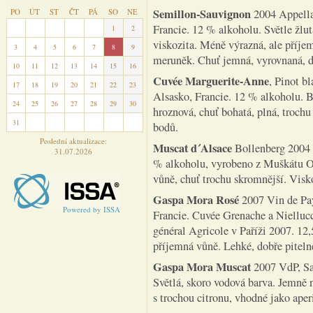
Semillon-Sauvignon
PO
ÚT
ST
ČT
PÁ
SO
NE
2004 Appellat
Francie. 12 % alkoholu. Světle žlu
27
28
29
30
31
1
2
viskozita. Méně výrazná, ale příje
3
4
5
6
7
8
9
meruněk. Chuť jemná, vyrovnaná, d
10
11
12
13
14
15
16
Cuvée Marguerite-Anne
, Pinot b
17
18
19
20
21
22
23
Alsasko, Francie. 12 % alkoholu. B
24
25
26
27
28
29
30
hroznová, chuť bohatá, plná, trochu
31
1
2
3
4
5
6
bodů.
Poslední aktualizace:
Muscat d´Alsace
Bollenberg 2004 
31.07.2026
% alkoholu, vyrobeno z Muškátu Ot
vůně, chuť trochu skromnější. Visk
Gaspa Mora Rosé
2007 Vin de Pay
Powered by ISSA
Francie. Cuvée Grenache a Niellucc
général Agricole v Paříži 2007. 12,
příjemná vůně. Lehké, dobře piteln
Gaspa Mora Muscat
2007 VdP, Sai
Světlá, skoro vodová barva. Jemně 
s trochou citronu, vhodné jako aperi