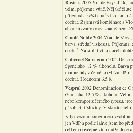
Rosiére
2005 Vin de Pays d´Oc, cu
velmi příjemná vůně. Nějaké žluté 
příjemná a svěží chuť s trochou másl
dochuť. Zajímavá kombinace s Viog
ale u nás zatím moc známý není. Z
Condé Noble
2004 Vino de Mesa, 
barva, střední viskozita. Příjemná,
dochuť. Na stolní víno docela dobř
Cabernet Sauvignon
2002 Denomin
Španělsko. 12 % alkoholu. Barva p
marmelády z černého rybízu. Tělo tr
dochuť. Hodnotím 6,5 b.
Vespral
2002 Denominacion de Orig
Garnacha. 12,5 % alkoholu. Velmi 
nebo kompot z černého rybízu, tro
působící třísloviny. Viskozita velmi
Když vezmu poměr mezi kvalitou a c
jen VdP a podle lahve jsem ho přede
celkem obyčejné víno může docela 