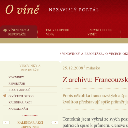
VÍNOVINKY A
ENCYKLOPEDIE
ENCYKLOPEDIE
REPORTÁŽE
VÍNA
VINĚT
/
VÍNOVINKY A REPORTÁŽE
/
O VĚCECH OK
VÍNOVINKY A
25.12.2008
milasko
REPORTÁŽE
Z archivu: Francouzsk
VÍNOVINKY
REPORTÁŽE
BLOGY AUTORŮ
Popis několika francouzských a špa
O VĚCECH OKOLO
kvalitou představují spíše průměr 
KALENDÁŘ AKCÍ
NAPSALI NÁM
Tentokrát jsem vybral ze svých po
KALENDÁŘ AKCÍ
patřících spíše k průměru. Cenově 
SRPEN 2026