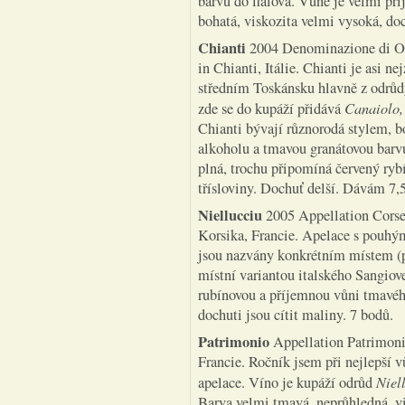
barvu do fialova. Vůně je velmi pří
bohatá, viskozita velmi vysoká, d
Chianti
2004 Denominazione di Orig
in Chianti, Itálie. Chianti je asi 
středním Toskánsku hlavně z odrůd
Canaiolo,
zde se do kupáží přidává
Chianti bývají různorodá stylem, 
alkoholu a tmavou granátovou barvu
plná, trochu připomíná červený rybí
třísloviny. Dochuť delší. Dávám 7,5
Niellucciu
2005 Appellation Corse
Korsika, Francie. Apelace s pouhý
jsou nazvány konkrétním místem (p
místní variantou italského Sangio
rubínovou a příjemnou vůni tmavého
dochuti jsou cítit maliny. 7 bodů.
Patrimonio
Appellation Patrimoni
Francie. Ročník jsem při nejlepší v
Niel
apelace. Víno je kupáží odrůd
Barva velmi tmavá, neprůhledná, vi