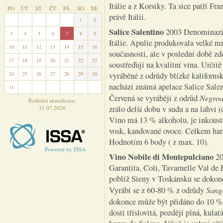
Itálie a z Korsiky. Ta sice patří Fra
PO
ÚT
ST
ČT
PÁ
SO
NE
právě Itálii.
27
28
29
30
31
1
2
Salice Salentino
2003 Denominazion
3
4
5
6
7
8
9
Itálie. Apulie produkovala velké mn
10
11
12
13
14
15
16
současnosti, ale v poslední době zde
17
18
19
20
21
22
23
soustřeďují na kvalitní vína. Určit
24
25
26
27
28
29
30
vyráběné z odrůdy blízké kaliforns
nachází známá apelace Salice Salent
31
1
2
3
4
5
6
Negroa
Červená se vyrábějí z odrůd
Poslední aktualizace:
zrálo delší dobu v sudu a na lahvi 
31.07.2026
Víno má 13 % alkoholu, je inkousto
vosk, kandované ovoce. Celkem harm
Hodnotím 6 body ( z max. 10).
Powered by ISSA
Vino Nobile di Montepulciano
20
Garantita, Coli, Tavarnelle Val de
poblíž Sieny v Toskánsku se dokonce
Sang
Vyrábí se z 60-80 % z odrůdy
dokonce může být přidáno do 10 %
dosti tříslovitá, později plná, ku