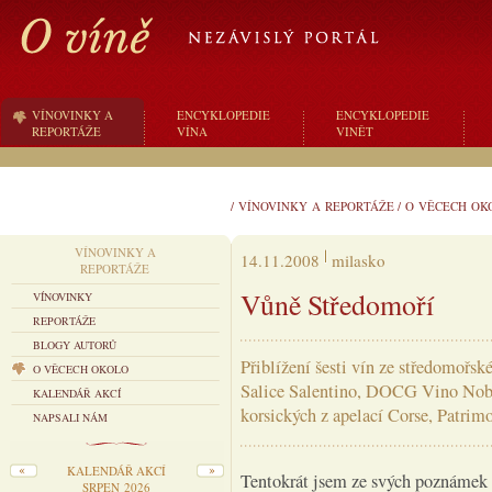
VÍNOVINKY A
ENCYKLOPEDIE
ENCYKLOPEDIE
REPORTÁŽE
VÍNA
VINĚT
/
VÍNOVINKY A REPORTÁŽE
/
O VĚCECH OK
VÍNOVINKY A
14.11.2008
milasko
REPORTÁŽE
Vůně Středomoří
VÍNOVINKY
REPORTÁŽE
BLOGY AUTORŮ
Přiblížení šesti vín ze středomořsk
O VĚCECH OKOLO
Salice Salentino, DOCG Vino Nobi
KALENDÁŘ AKCÍ
korsických z apelací Corse, Patrim
NAPSALI NÁM
KALENDÁŘ AKCÍ
Tentokrát jsem ze svých poznámek v
SRPEN 2026