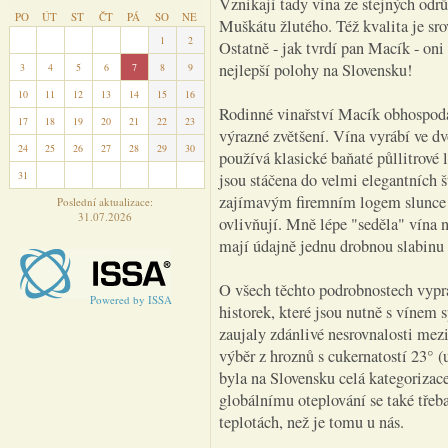
Vznikají tady vína ze stejných odr
PO
ÚT
ST
ČT
PÁ
SO
NE
Muškátu žlutého. Též kvalita je sro
27
28
29
30
31
1
2
Ostatně - jak tvrdí pan Macík - oni 
nejlepší polohy na Slovensku!
3
4
5
6
7
8
9
10
11
12
13
14
15
16
Rodinné vinařství Macík obhospoda
17
18
19
20
21
22
23
výrazné zvětšení. Vína vyrábí ve dv
24
25
26
27
28
29
30
používá klasické baňaté půllitrové
31
1
2
3
4
5
6
jsou stáčena do velmi elegantních š
zajímavým firemním logem slunce a 
Poslední aktualizace:
31.07.2026
ovlivňují. Mně lépe "seděla" vína n
mají údajně jednu drobnou slabinu -
O všech těchto podrobnostech vypr
Powered by ISSA
historek, které jsou nutně s vínem
zaujaly zdánlivé nesrovnalosti mez
výběr z hroznů s cukernatostí 23° (
byla na Slovensku celá kategoriza
globálnímu oteplování se také třeb
teplotách, než je tomu u nás.