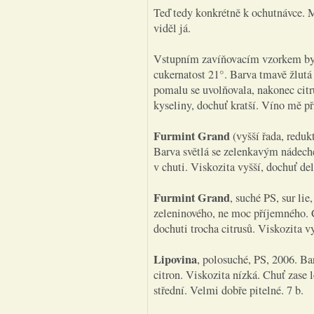
Teď tedy konkrétně k ochutnávce. 
viděl já.
Vstupním zavíňovacím vzorkem b
cukernatost 21°. Barva tmavě žlutá
pomalu se uvolňovala, nakonec citr
kyseliny, dochuť kratší. Víno mě př
Furmint Grand
(vyšší řada, redukt
Barva světlá se zelenkavým nádeche
v chuti. Viskozita vyšší, dochuť de
Furmint Grand
, suché PS, sur lie
zeleninového, ne moc příjemného. C
dochuti trocha citrusů. Viskozita v
Lipovina
, polosuché, PS, 2006. Ba
citron. Viskozita nízká. Chuť zase 
střední. Velmi dobře pitelné. 7 b.