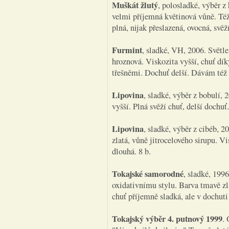
Muškát žlutý
, polosladké, výběr z 
velmi příjemná květinová vůně. Též
plná, nijak přeslazená, ovocná, svě
Furmint
, sladké, VH, 2006. Světle
hroznová. Viskozita vyšší, chuť dík
třešněmi. Dochuť delší. Dávám též 
Lipovina
, sladké, výběr z bobulí, 
vyšší. Plná svěží chuť, delší dochuť.
Lipovina
, sladké, výběr z cibéb, 
zlatá, vůně jitrocelového sirupu. V
dlouhá. 8 b.
Tokajské samorodné
, sladké, 199
oxidativnímu stylu. Barva tmavě zl
chuť příjemně sladká, ale v dochut
Tokajský výběr 4. putnový 1999
.