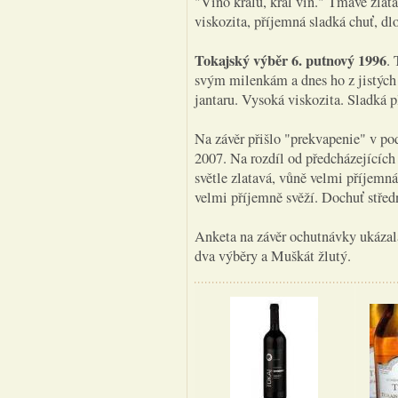
"Víno králů, král vín." Tmavě zlat
viskozita, příjemná sladká chuť, dl
Tokajský výběr 6. putnový 1996
.
svým milenkám a dnes ho z jistých 
jantaru. Vysoká viskozita. Sladká p
Na závěr přišlo "prekvapenie" v po
2007. Na rozdíl od předcházejícíc
světle zlatavá, vůně velmi příjemná
velmi příjemně svěží. Dochuť stře
Anketa na závěr ochutnávky ukázala
dva výběry a Muškát žlutý.