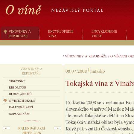
VÍNOVINKY A
ENCYKLOPEDIE
ENCYKLOPEDIE
REPORTÁŽE
VÍNA
VINĚT
/
VÍNOVINKY A REPORTÁŽE
/
O VĚCECH OK
VÍNOVINKY A
08.07.2008
milasko
REPORTÁŽE
Tokajská vína z Vinař
VÍNOVINKY
REPORTÁŽE
BLOGY AUTORŮ
O VĚCECH OKOLO
15. května 2008 se v restauraci Bo
KALENDÁŘ AKCÍ
slovenského vinařství Macík z Mal
NAPSALI NÁM
ale pravé Tokajské se dělá i na Slo
Tokajská vinařská oblast byla vyme
Když pak vzniklo Československo, z
KALENDÁŘ AKCÍ
SRPEN 2026