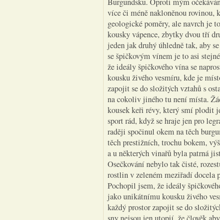
Burgundsku. Oproti mým očekávání
více či méně nakloněnou rovinou, 
geologické poměry, ale navrch je t
kousky vápence, zbytky dvou tří dru
jeden jak druhý úhledně tak, aby s
se špičkovým vínem je to asi stejn
že ideály špičkového vína se napro
kousku živého vesmíru, kde je mís
zapojit se do složitých vztahů s os
na cokoliv jiného tu není místa. Žá
kousek keři révy, který smí plodit
sport rád, když se hraje jen pro leg
raději spočinul okem na těch burgu
těch prestižních, trochu bokem, výš
a u některých vinařů byla patrná ji
Osečkování nebylo tak čisté, rozes
rostlin v zeleném meziřadí docela 
Pochopil jsem, že ideály špičkovéh
jako unikátnímu kousku živého ves
každý prostor zapojit se do složitý
sny nejsou jen utopií, že člověk ab