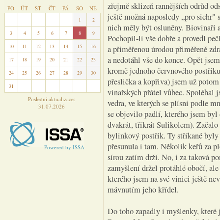
zřejmě sklizeň rannějších odrůd od
PO
ÚT
ST
ČT
PÁ
SO
NE
ještě možná naposledy „pro sichr" s
27
28
29
30
31
1
2
nich měly být osluněny. Biovinaři a
3
4
5
6
7
8
9
Pochopil-li vše dobře a provedl peč
10
11
12
13
14
15
16
a přiměřenou úrodou přiměřeně zdra
a nedotáhl vše do konce. Opět jsem
17
18
19
20
21
22
23
kromě jednoho červnového postřik
24
25
26
27
28
29
30
přeslička a kopřiva) jsem už potom 
31
1
2
3
4
5
6
vinařských přátel vůbec. Spoléhal j
Poslední aktualizace:
vedra, ve kterých se plísni podle m
31.07.2026
se objevilo padlí, kterého jsem byl 
dvakrát, třikrát Sulikolem). Začalo
bylinkový postřik. Ty stříkané byly
přesunula i tam. Několik keřů za pl
Powered by ISSA
sírou zatím drží. No, i za taková 
zamyšlení držel protáhlé obočí, al
kterého jsem na své vinici ještě ne
mávnutím jeho křídel.
Do toho zapadly i myšlenky, které j