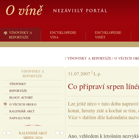
VÍNOVINKY A
ENCYKLOPEDIE
ENCYKLOPEDIE
REPORTÁŽE
VÍNA
VINĚT
/
VÍNOVINKY A REPORTÁŽE
/
O VĚCECH OK
VÍNOVINKY A
31.07.2007
L.p.
REPORTÁŽE
Co připraví srpen lín
VÍNOVINKY
REPORTÁŽE
BLOGY AUTORŮ
Lze ještě něco v tuto dobu naprav
O VĚCECH OKOLO
konat, hrozny zrát a kochat se tí
KALENDÁŘ AKCÍ
Více v dalším díle kalendária nazv
NAPSALI NÁM
KALENDÁŘ AKCÍ
Ano, vzhledem k letošním nezvyk
SRPEN 2026