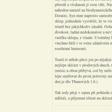
přírodě a vtisknout jí svou vůli. N
náhodou narazil na biodynamickéh
Derain). Syn mne naprosto samozře
sklep, jednoduše vysvětlil, že ve vi
téměř bez jakýchkoliv zásahů. Ochu
divokost, ladná nedokonalost a nevy
vnitřku sklepa, z vinaře. Uvolněný 
všechno běží i ve svém zdánlivém n
rozehrané harmonii.
Touží-li někdo přeci jen po nějakýc
nejlépe sklízet v plodových dnech, 
(měsíc u obou přibývá, což by mělo
lépe směřovat do první poloviny m
den je dle Thunových 1.8.).
Tak tedy přeji v srpnu při pohledu d
udělali, a příjemné těšení na sklize