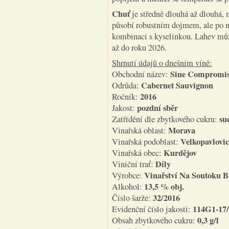
Chuť
je středně dlouhá až dlouhá, 
působí robustním dojmem, ale po ně
kombinaci s kyselinkou. Lahev může
až do roku 2026.
Shrnutí údajů o dnešním víně:
Sine Compromi
Obchodní název:
Cabernet Sauvignon
Odrůda:
2016
Ročník:
pozdní sběr
Jakost:
su
Zatřídění dle zbytkového cukru:
Morava
Vinařská oblast:
Velkopavlovi
Vinařská podoblast:
Kurdějov
Vinařská obec:
Díly
Viniční trať:
Vinařství Na Soutoku B
Výrobce:
13,5 % obj.
Alkohol:
32/2016
Číslo šarže:
114G1-17
Evidenční číslo jakosti:
0,3 g/l
Obsah zbytkového cukru: