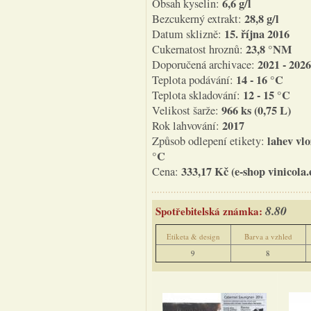
6,6 g/l
Obsah kyselin:
28,8 g/l
Bezcukerný extrakt:
15. října 2016
Datum sklizně:
23,8 °NM
Cukernatost hroznů:
2021 - 2026
Doporučená archivace:
14 - 16 °C
Teplota podávání:
12 - 15 °C
Teplota skladování:
966 ks (0,75 L)
Velikost šarže:
2017
Rok lahvování:
lahev vl
Způsob odlepení etikety:
°C
333,17 Kč (e-shop vinicola.
Cena:
8.80
Spotřebitelská známka:
Etiketa & design
Barva a vzhled
9
8