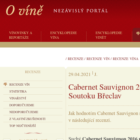
VÍNOVINKY A
ENCYKLOPEDIE
ENCYKLOPEDIE
REPORTÁŽE
VÍNA
VINĚT
/
RECENZE
/
RECENZE VÍN
/
RECENZE VÍNA
RECENZE
29.04.2021
J.
Cabernet Sauvignon 20
RECENZE VÍN
STATISTIKA
Soutoku Břeclav
VINAŘSTVÍ
DOPORUČUJEME
NEDOPORUČUJEME
Jak hodnotím Cabernet Sauvignon r
Z VLASTNÍ ZKUŠENOSTI
v následující recenzi.
TOP NEJČTENĚJŠÍ
Cabernet Sauvignon 2016 
Suchý