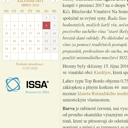
KALENDÁŘ AKCÍ
koupil v prosinci 2017 na e-shopu 
SRPEN 2026
Kč). Břeclavské Vinařství Na Souto
PO
ÚT
ST
ČT
PÁ
SO
NE
Řada Sine 
společně se svými syny.
27
28
29
30
31
1
2
hodnotných, malých šarží vín, urč
3
4
5
6
7
8
9
poctivého suchého vína "staré školy
10
11
12
13
14
15
16
hroznů dané odrůdy. Po důsledné sel
17
18
19
20
21
22
23
víno za pomoci tradičních postupů. 
24
25
26
27
28
29
30
preparátů, prokvašeno do sucha, m
použití minimálního množství SO2
31
1
2
3
4
5
6
Poslední aktualizace:
Hrozny byly sklizeny 15. října 201
31.07.2026
ve vinařské obci
Kurdějov
, která s
Lahev typu Top Bordo objemu 0,75 
záklopkou a plným korkem 44 mm 
Powered by ISSA
recenze
klaretu Rulandského modré
senzorickým vlastnostem.
Barva
je rubínově červená, má vyso
od prvního okamžiku výraznými ov
tónů, které se přesouvají do odstí
popíjení a měnící se temperaci se p