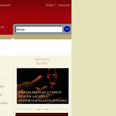
ONTAKTY
ČESKY
ENGLISH
LNÍ
K
VIRTUÁLNÍ
SKLÍPEK
ikdy
ně
 knihu