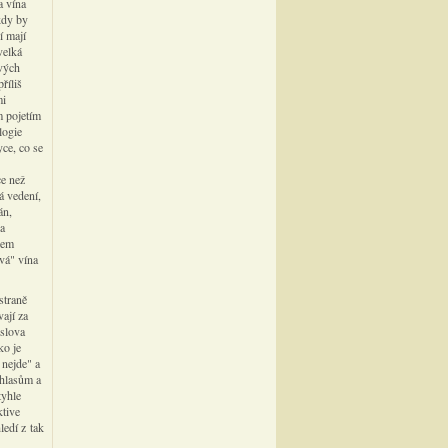
a vína
kdy by
í mají
velká
ových
říliš
mi
m pojetím
logie
yce, co se
ce než
á vedení,
án,
Na
pem
vá" vína
straně
vají za
 slova
ko je
 nejde" a
 hlasům a
tyhle
tive
ledí z tak