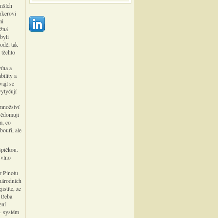
enších
rkerovi
mi
ožná
byli
odě, tak
 těchto
vína a
bility a
vají se
vytyčují
 množství
Uvědomuji
m, co
bouři, ale
špičkou.
 víno
r Pinotu
inárodních
istíte, že
 třeba
ení
 - systém