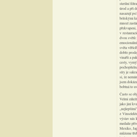
sterilní fil
úrod a při 
nasazují ps
britskými k
mnozí zastá
překvapeni,
v restaurací
dvou světů:
emocionální
světa věříc
dobře prode
vinařů a pak
cesty, vymýš
pochopiteln
síry je sak
si, že nemám
jsem dokázal
bobtná to uv
Často se ob
Velmi záleží
jako jiní kv
„nejlepšími"
z Vinselekt
výstav nás k
medaile přiv
Mexiko, Jap
můžeme třeba