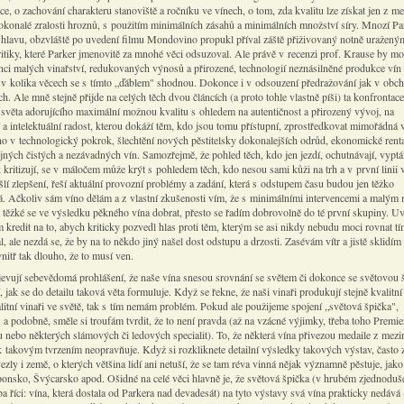
trace, o zachování charakteru stanoviště a ročníku ve vínech, o tom, zda kvalitu lze získat jen z m
dokonalé zralosti hroznů, s použitím minimálních zásahů a minimálních množství síry. Mnozí Pa
í hlavu, obzvláště po uvedení filmu Mondovino propukl příval záště přiživovaný notně uražený
ritiky, které Parker jmenovitě za mnohé věci odsuzoval. Ale právě v recenzi prof. Krause by m
nci malých vinařství, redukovaných výnosů a přirozené, technologií neznásilněné produkce vín 
 v kolika věcech se s tímto „ďáblem" shodnou. Dokonce i v odsouzení předražování jak v obch
ch. Ale mně stejně přijde na celých těch dvou článcích (a proto tohle vlastně píši) ta konfrontace
 světa adorujícího maximální možnou kvalitu s ohledem na autentičnost a přirozený vývoj, na
 a intelektuální radost, kterou dokáží těm, kdo jsou tomu přístupní, zprostředkovat mimořádná 
ího v technologický pokrok, šlechtění nových pěstitelsky dokonalejších odrůd, ekonomické renta
jných čistých a nezávadných vín. Samozřejmě, že pohled těch, kdo jen jezdí, ochutnávají, vyptá
 kritizují, se v máločem může krýt s pohledem těch, kdo nesou sami kůži na trh a v první linii 
lí zlepšení, řeší aktuální provozní problémy a zadání, která s odstupem času budou jen těžko
á. Ačkoliv sám víno dělám a z vlastní zkušenosti vím, že s minimálními intervencemi a malým
ra těžké se ve výsledku pěkného vína dobrat, přesto se řadím dobrovolně do té první skupiny. 
 kredit na to, abych kriticky pozvedl hlas proti těm, kterým se asi nikdy nebudu moci rovnat tí
, ale nezdá se, že by na to někdo jiný našel dost odstupu a drzosti. Zasévám vítr a jistě sklidím 
nitř tak dlouho, že to musí ven.
jevují sebevědomá prohlášení, že naše vína snesou srovnání se světem či dokonce se světovou 
, jak se do detailu taková věta formuluje. Když se řekne, že naši vinaři produkují stejně kvalitní
alitní vinaři ve světě, tak s tím nemám problém. Pokud ale použijeme spojení „světová špička",
 a podobně, směle si troufám tvrdit, že to není pravda (až na vzácné výjimky, třeba toho Premie
u nebo některých slámových či ledových specialit). To, že některá vína přivezou medaile z mez
 takovým tvrzením neopravňuje. Když si rozkliknete detailní výsledky takových výstav, často zj
ezly i země, o kterých většina lidí ani netuší, že se tam réva vinná nějak významně pěstuje, jako
onsko, Švýcarsko apod. Ošidné na celé věci hlavně je, že světová špička (v hrubém zjednoduš
 říci: vína, která dostala od Parkera nad devadesát) na tyto výstavy svá vína prakticky nedává