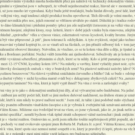
průměrováním výsledků mnoha hodnotitelů přeci jen nahrává víc technicky dokonalým vínům 
ginální a výjimečná jsou v nebezpečí, že vzbudí nejednoznačné reakce, hlavně ale v momentě, 
í, už jsou mnoho let vyprodaná. Když budu ještě troufalejší, budu hledat důvody, proč lidé, kteř
 velkými víny, mají tendenci zdejší produkcí trochu opovrhovat. Těch důvodů je velmi mnoho, 
jmě nevznikla přes noc, jejich renomé se většinou utvářelo po staletí. Důležitá je i tradice rod
e to dáno klimatickými i půdními poměry (přeci jen zde nejčastější černozem je na velká vína až p
témem hnojení, zdejšími klony, resp. kriterii, která v době jejich vzniku byla stanovena, zdejší
ohledně „správného" věku a výnosu vinice, cukernatosti versus kyselosti, kvality hroznu. Jiný
 být víno připravené „k pití", jinou tolerancí k odchylkám. A tyto zvyklosti, stejně jako techno
racování vydatně kopírují to, co se vinaři učí na školách, co jim přináší odborný tisk v tom jaz
zahraniční oborové literatury. Netvrdím, že všechno, co se tu kolem vína dělo a děje, je špatně a
u a Bordeaux perfektní. Nechci vidět černobíle ani zjednodušovat. Sebechvály ale je kolem ví
příliš vyvážená sebereflexí, přiznáním si chyb, které se tu udály. Kdo si ještě pamatuje na vysok
i mezi 12-15°ČNM, kyseliny kolem 10%? Na milerky a vavříny, které vytlačily pinot noir, sylv
 litrovky doslazených směsek s víny z bratrských zemí? Na plastové netěsnící uzávěry lahví? 
 kyselinou benzoovou? Na růžová vyráběná smícháním červeného a bílého? Jak se bude s odstu
a dnešní výběry v nichž kyselina marně svádí boj s dekagramy zbytkových cukrů? Na „nerezo
sypaným taninem? Na vína, která je lepší vypít ihned? Na vína z rovin a zarůstající svahy?
mi víny je to jako s dokonalými uměleckými díly, ať už výtvarnými nebo hudebními. Na jedné 
 zalíbení jen určitý počet lidí, kteří se jimi mohou duševně nadchnout, na druhou stranu je uzná
 lidé, kteří k nim nikdy to pravé nadšení necítí." Jsem rád, že tahle i jiná podobně málo slýchaná
esky psaném odborném vinařském časopise a že je vybrala k zveřejnění tak uznávaná autorita ja
Vilém Kraus. Můžeme sice tvrdošíjně trvat na všem, co jsme vykonali, jako že „to jinak nešlo a
místní specifika", neměli bychom však úplně ztratit schopnost vážně naslouchat i jinak znějícím
 je s vlastní realitou. Omlouvám se, jestli jsem někoho touhle nepřístojností příliš popudil, ale 
pochody ve mně evokovalo spojení jmen Roberta M. Parkera Jr. a prof. Viléma Krause, respek
ů k vínu, které spolu sice nemusí nutně soupeřit o to, který je pravdivý či lepší, přesto na věc h
hlů, že z polemiky mezi nimi může vzejít ledacos pro budoucno užitečného.