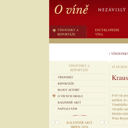
VÍNOVINKY A
ENCYKLOPEDIE
REPORTÁŽE
VÍNA
/
VÍNOVINK
VÍNOVINKY A
15.10.2010
REPORTÁŽE
Kraus
VÍNOVINKY
REPORTÁŽE
BLOGY AUTORŮ
Svět vín pod
O VĚCECH OKOLO
nečekal, že
KALENDÁŘ AKCÍ
Vinařského 
NAPSALI NÁM
vlivného am
Michlovskéh
Wine Buyer´
KALENDÁŘ AKCÍ
SRPEN 2026