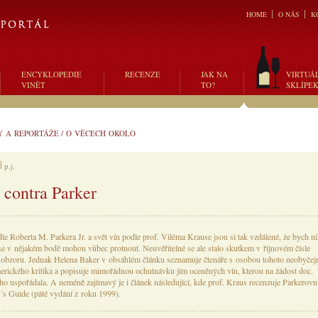
HOME
O NÁS
K
ENCYKLOPEDIE
RECENZE
JAK NA
VIRTUÁ
VINĚT
TO?
SKLÍPE
Y A REPORTÁŽE
/
O VĚCECH OKOLO
p.j.
 contra Parker
le Roberta M. Parkera Jr. a svět vín podle prof. Viléma Krause jsou si tak vzdálené, že bych n
 se v nějakém bodě mohou vůbec protnout. Neuvěřitelné se ale stalo skutkem v říjnovém čísle
obzoru. Jednak Helena Baker v obsáhlém článku seznamuje čtenáře s osobou tohoto neobyčej
erického kritika a popisuje mimořádnou ochutnávku jím oceněných vín, kterou na žádost doc.
o uspořádala. A neméně zajímavý je i článek následující, kde prof. Kraus recenzuje Parkerovu
s Guide (páté vydání z roku 1999).