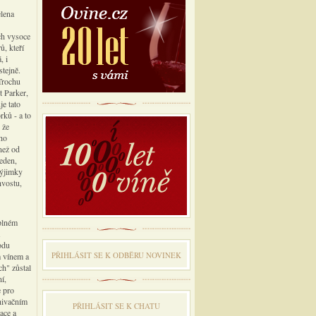
elena
ch vysoce
, kteří
, i
stejně.
Trochu
t Parker,
je tato
rků - a to
 že
oho
než od
eden,
výjimky
hvostu,
plném
odu
PŘIHLÁSIT SE K ODBĔRU NOVINEK
m vínem a
ch" zůstal
í,
e pro
chivačním
PŘIHLÁSIT SE K CHATU
ace a