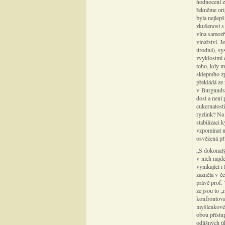
hodnocení z
řekněme ori
byla nejlepš
zkušenost s
vína samozře
vinařství. J
úrodná), sys
zvyklostmi 
toho, kdy má
sklepního zp
překládá ze 
v Burgundsk
dost a není 
cukernatost
ryzlink? Na
stabilizaci
vzpomínat n
osvěžená při
„S dokonalý
v nich najde
vynikající i
zazněla v č
právě prof. 
že jsou to „
konfrontovat
myšlenkové 
obou přístup
odlišných ú