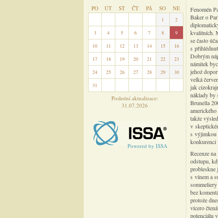
PO
ÚT
ST
ČT
PÁ
SO
NE
Fenomén Par
Baker o Par
27
28
29
30
31
1
2
diplomatick
kvalitních.
3
4
5
6
7
8
9
se často úča
10
11
12
13
14
15
16
s přihlédnut
Dobrým nápa
17
18
19
20
21
22
23
námitek byc
jehož doporu
24
25
26
27
28
29
30
velká červen
31
1
2
3
4
5
6
jak cizokra
náklady by 
Poslední aktualizace:
Brunella 20
31.07.2026
amerického 
takže výsle
v skeptické
s výjimkou 
konkurenci 
Powered by ISSA
Recenze na 
odstupu, kd
probleskne 
s vínem a s
sommeliery 
bez komentá
protože dnes
vícero čtená
potenciálu v