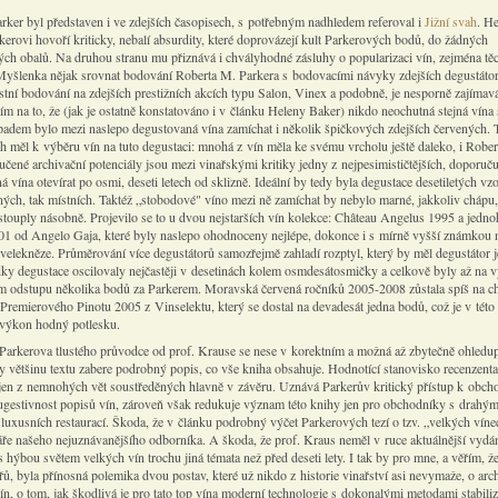
ker byl představen i ve zdejších časopisech, s potřebným nadhledem referoval i
Jižní svah
. H
kerovi hovoří kriticky, nebalí absurdity, které doprovázejí kult Parkerových bodů, do žádných
ých obalů. Na druhou stranu mu přiznává i chvályhodné zásluhy o popularizaci vín, zejména tě
 Myšlenka nějak srovnat bodování Roberta M. Parkera s bodovacími návyky zdejších degustátorů
stní bodování na zdejších prestižních akcích typu Salon, Vinex a podobně, je nesporně zajímavá
ím na to, že (jak je ostatně konstatováno i v článku Heleny Baker) nikdo neochutná stejná vína 
dem bylo mezi naslepo degustovaná vína zamíchat i několik špičkových zdejších červených. 
h měl k výběru vín na tuto degustaci: mnohá z vín měla ke svému vrcholu ještě daleko, i Rober
čené archivační potenciály jsou mezi vinařskými kritiky jedny z nejpesimističtějších, doporuču
á vína otevírat po osmi, deseti letech od sklizně. Ideální by tedy byla degustace desetiletých vzo
jných, tak místních. Taktéž „stobodové" víno mezi ně zamíchat by nebylo marné, jakkoliv chápu,
stouply násobně. Projevilo se to u dvou nejstarších vín kolekce: Château Angelus 1995 a jedn
01 od Angelo Gaja, které byly naslepo ohodnoceny nejlépe, dokonce i s mírně vyšší známkou 
velekněze. Průměrování více degustátorů samozřejmě zahladí rozptyl, který by měl degustátor j
dky degustace oscilovaly nejčastěji v desetinách kolem osmdesátosmičky a celkově byly až na 
m odstupu několika bodů za Parkerem. Moravská červená ročníků 2005-2008 zůstala spíš na c
Premierového Pinotu 2005 z Vinselektu, který se dostal na devadesát jedna bodů, což je v této
výkon hodný potlesku.
Parkerova tlustého průvodce od prof. Krause se nese v korektním a možná až zbytečně ohledu
y většinu textu zabere podrobný popis, co vše kniha obsahuje. Hodnotící stanovisko recenzenta
jen z nemnohých vět soustředěných hlavně v závěru. Uznává Parkerův kritický přístup k obch
ugestivnost popisů vín, zároveň však redukuje význam této knihy jen pro obchodníky s drahý
luxusních restaurací. Škoda, že v článku podrobný výčet Parkerových tezí o tzv. „velkých víne
ře našeho nejuznávanějšího odborníka. A škoda, že prof. Kraus neměl v ruce aktuálnější vydán
 hýbou světem velkých vín trochu jiná témata než před deseti lety. I tak by pro mne, a věřím, ž
řů, byla přínosná polemika dvou postav, které už nikdo z historie vinařství asi nevymaže, o ar
ín, o tom, jak škodlivá je pro tato top vína moderní technologie s dokonalými metodami stabiliz