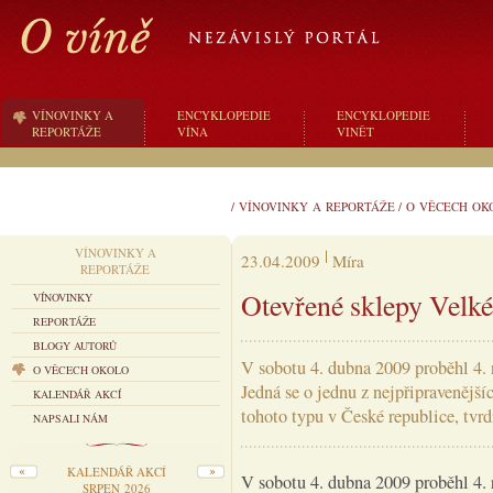
VÍNOVINKY A
ENCYKLOPEDIE
ENCYKLOPEDIE
REPORTÁŽE
VÍNA
VINĚT
/
VÍNOVINKY A REPORTÁŽE
/
O VĚCECH OK
VÍNOVINKY A
23.04.2009
Míra
REPORTÁŽE
Otevřené sklepy Velké
VÍNOVINKY
REPORTÁŽE
BLOGY AUTORŮ
V sobotu 4. dubna 2009 proběhl 4. 
O VĚCECH OKOLO
Jedná se o jednu z nejpřipravenější
KALENDÁŘ AKCÍ
tohoto typu v České republice, tvrd
NAPSALI NÁM
KALENDÁŘ AKCÍ
V sobotu 4. dubna 2009 proběhl 4. 
SRPEN 2026