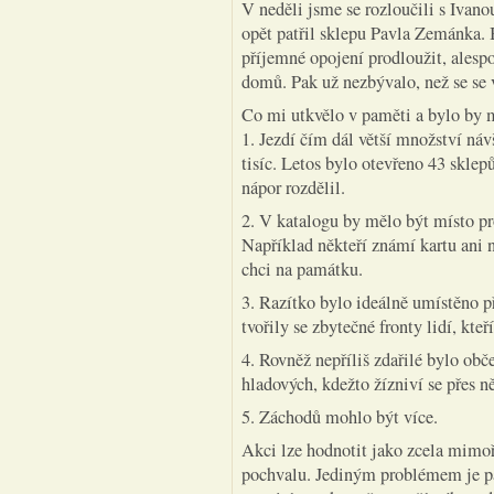
V neděli jsme se rozloučili s Ivano
opět patřil sklepu Pavla Zemánka. 
příjemné opojení prodloužit, alesp
domů. Pak už nezbývalo, než se se v
Co mi utkvělo v paměti a bylo by 
1. Jezdí čím dál větší množství náv
tisíc. Letos bylo otevřeno 43 sklepů,
nápor rozdělil.
2. V katalogu by mělo být místo pro
Například někteří známí kartu ani n
chci na památku.
3. Razítko bylo ideálně umístěno p
tvořily se zbytečné fronty lidí, kte
4. Rovněž nepříliš zdařilé bylo obče
hladových, kdežto žízniví se přes n
5. Záchodů mohlo být více.
Akci lze hodnotit jako zcela mimoř
pochvalu. Jediným problémem je par