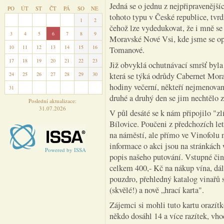
Jedná se o jednu z nejpřipravenější
PO
ÚT
ST
ČT
PÁ
SO
NE
tohoto typu v České republice, tvrdí
27
28
29
30
31
1
2
čehož lze vydedukovat, že i mně se a
3
4
5
6
7
8
9
Moravské Nové Vsi, kde jsme se opě
10
11
12
13
14
15
16
Tomanové.
17
18
19
20
21
22
23
Již obvyklá ochutnávací smršť byla
24
25
26
27
28
29
30
která se týká odrůdy Cabernet Morav
hodiny večerní, někteří nejmenovaní
31
1
2
3
4
5
6
druhé a druhý den se jim nechtělo 
Poslední aktualizace:
31.07.2026
V půl desáté se k nám připojilo "zl
Bílovice. Poučeni z předchozích l
na náměstí, ale přímo ve Vinofolu 
informace o akci jsou na stránkác
Powered by ISSA
popis našeho putování. Vstupné čin
celkem 400,- Kč na nákup vína, dál
pouzdro, přehledný katalog vinařů
(skvělé!) a nově „hrací karta".
Zájemci si mohli tuto kartu orazí
někdo dosáhl 14 a více razítek, vho