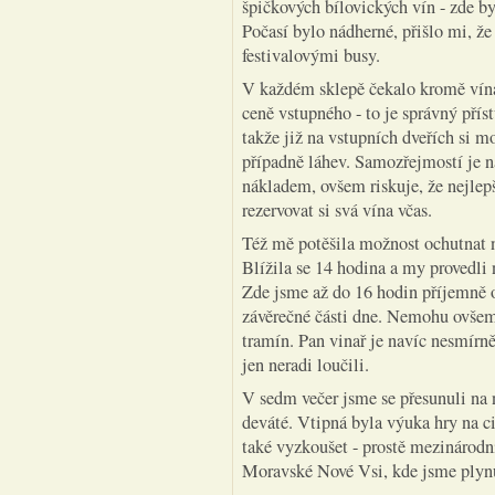
špičkových bílovických vín - zde by
Počasí bylo nádherné, přišlo mi, ž
festivalovými busy.
V každém sklepě čekalo kromě vína j
ceně vstupného - to je správný přís
takže již na vstupních dveřích si mo
případně láhev. Samozřejmostí je n
nákladem, ovšem riskuje, že nejlep
rezervovat si svá vína včas.
Též mě potěšila možnost ochutnat 
Blížila se 14 hodina a my provedl
Zde jsme až do 16 hodin příjemně
závěrečné části dne. Nemohu ovše
tramín. Pan vinař je navíc nesmírn
jen neradi loučili.
V sedm večer jsme se přesunuli na 
deváté. Vtipná byla výuka hry na c
také vyzkoušet - prostě mezinárodní
Moravské Nové Vsi, kde jsme plynul