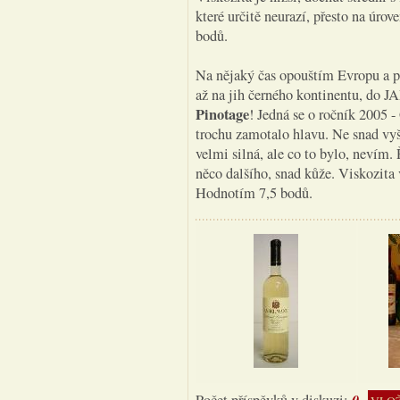
které určitě neurazí, přesto na úr
bodů.
Na nějaký čas opouštím Evropu a p
až na jih černého kontinentu, do J
Pinotage
! Jedná se o ročník 2005 
trochu zamotalo hlavu. Ne snad vy
velmi silná, ale co to bylo, nevím.
něco dalšího, snad kůže. Viskozita
Hodnotím 7,5 bodů.
0