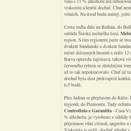
víno s 11 % alkoholu má rubínovou 
viskozitu a kratší dochuť. Chuť nen
višních. Na úvod budu mírný, ještě
Cesta vedla dále na Balkán, do Bul
Meln
odrůdu Široká melniška loza.
region. S tím regionem jsem se troc
dvakrát Sandanski a dvakrát Sandan
ručně sklízených hroznů a zrálo 1
Barva opravdu zajímavá, taková vi
červeného rybízu se zřetelnými ton
už to tak nepokračovalo. Chuť už t
dochuť byla dost překvapivě krátk
6,5 bodů.
Přes Jadran se přeplavím do Itálie,
regionů, do Piemontu. Tady ochu
Controllata e Garantita
- Casa Vi
% alkoholu, je vyrobeno z odrůdy C
příjemnou vůni citrusů, angreštu a r
Viskozita je nižší, dochuť střední 