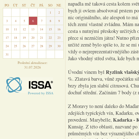
napadla mě taková cesta kolem svě
PO
ÚT
ST
ČT
PÁ
SO
NE
bych ji ovšem absolvoval prstem p
27
28
29
30
31
1
2
nic originálního, ale alespoň to má
3
4
5
6
7
8
9
těch zemí vlastně zvládnu. Mám n
10
11
12
13
14
15
16
cesta s nutnými přeskoky určitých o
přece si nezničím játra! Nutno přiz
17
18
19
20
21
22
23
určité země bylo spíše to, že se mi
24
25
26
27
28
29
30
vždy o nejreprezentativnějšího zást
31
1
2
3
4
5
6
Jako vhodný střed světa, kde bych m
Poslední aktualizace:
31.07.2026
Ryzlink vlašsk
Úvodní vínem byl
%. Zlatavá barva, vůně zpočátku sil
brzy zbyla jen slabší citrusová. Ch
dochuť střední. Začínám 7 body (z 
Powered by ISSA
Z Moravy to není daleko do Maďarsk
zdejších typických vín, Kadarku, 
Kadarka - K
provedení. Marybelle,
Kunság. Z této oblasti, nazvané p
průměrných vín bez výraznějšího ch