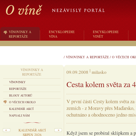
VÍNOVINKY A
ENCYKLOPEDIE
ENCYKLOPEDIE
REPORTÁŽE
VÍNA
VINĚT
/
VÍNOVINKY A REPORTÁŽE
/
O VĚCECH OK
VÍNOVINKY A
09.09.2008
milasko
REPORTÁŽE
Cesta kolem světa za 40
VÍNOVINKY
REPORTÁŽE
BLOGY AUTORŮ
V první části Cesty kolem světa za
O VĚCECH OKOLO
zemích - z Moravy přes Maďarsko, 
KALENDÁŘ AKCÍ
ochutnáno a ohodnoceno jedno míst
NAPSALI NÁM
KALENDÁŘ AKCÍ
Když jsem se probíral sklípkem a př
SRPEN 2026