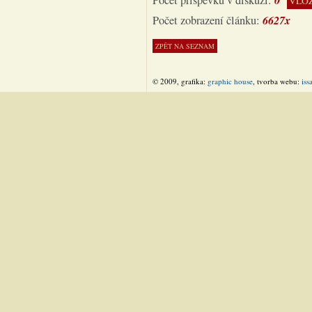
Počet příspěvků v diskuzi:
VLOŽ
6627x
Počet zobrazení článku:
© 2009, grafika:
graphic house
, tvorba webu:
iss