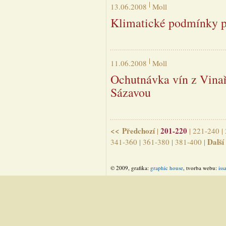
13.06.2008
Moll
Klimatické podmínky pr
11.06.2008
Moll
Ochutnávka vín z Vinař
Sázavou
<< Předchozí
201-220
|
|
221-240
|
Další
341-360
|
361-380
|
381-400
|
© 2009, grafika:
graphic house
, tvorba webu:
iss