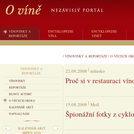
VÍNOVINKY A
ENCYKLOPEDIE
ENCYKLOPEDIE
REPORTÁŽE
VÍNA
VINĚT
/
VÍNOVINKY A REPORTÁŽE
/
O VĚCECH OK
VÍNOVINKY A
22.08.2008
milasko
REPORTÁŽE
Proč si v restauraci ví
VÍNOVINKY
REPORTÁŽE
BLOGY AUTORŮ
O VĚCECH OKOLO
15.08.2008
Moll
KALENDÁŘ AKCÍ
Špionážní fotky z cykl
NAPSALI NÁM
KALENDÁŘ AKCÍ
SRPEN 2026