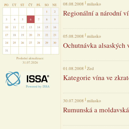
08.08.2008
milasko
PO
ÚT
ST
ČT
PÁ
SO
NE
Regionální a národní ví
27
28
29
30
31
1
2
3
4
5
6
7
8
9
10
11
12
13
14
15
16
17
18
19
20
21
22
23
05.08.2008
milasko
24
25
26
27
28
29
30
Ochutnávka alsaských 
31
1
2
3
4
5
6
Poslední aktualizace:
31.07.2026
01.08.2008
Zed
Kategorie vína ve zkra
Powered by ISSA
30.07.2008
milasko
Rumunská a moldavská v