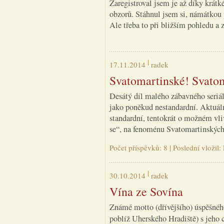
Zaregistroval jsem je až díky krá
obzorů. Stáhnul jsem si, námátkou 
Ale třeba to při bližším pohledu a z
17.11.2014
radek
Svatomartinské! Svato
Desátý díl malého zábavného seriá
jako poněkud nestandardní. Aktuálně
standardní, tentokrát o možném vli
se“, na fenoménu Svatomartinských
Počet příspěvků: 8 | Poslední vložil
30.10.2014
radek
Vína ze Sovína
Známé motto (dřívějšího) úspěšnéh
poblíž Uherského Hradiště) s jeho