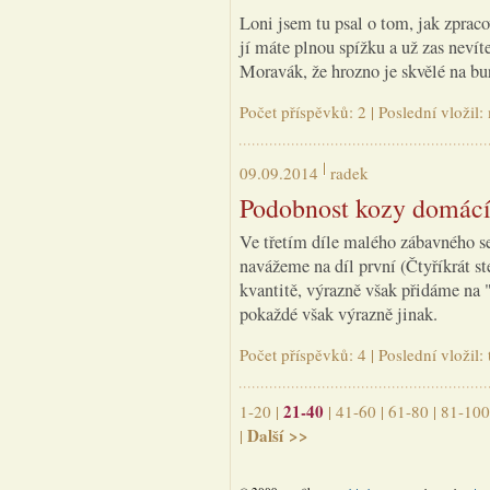
Loni jsem tu psal o tom, jak zprac
jí máte plnou spížku a už zas nevít
Moravák, že hrozno je skvělé na bu
Počet příspěvků: 2 | Poslední vložil
09.09.2014
radek
Podobnost kozy domácí 
Ve třetím díle malého zábavného se
navážeme na díl první (Čtyříkrát s
kvantitě, výrazně však přidáme na "
pokaždé však výrazně jinak.
Počet příspěvků: 4 | Poslední vložil
21-40
1-20
|
|
41-60
|
61-80
|
81-100
Další >>
|