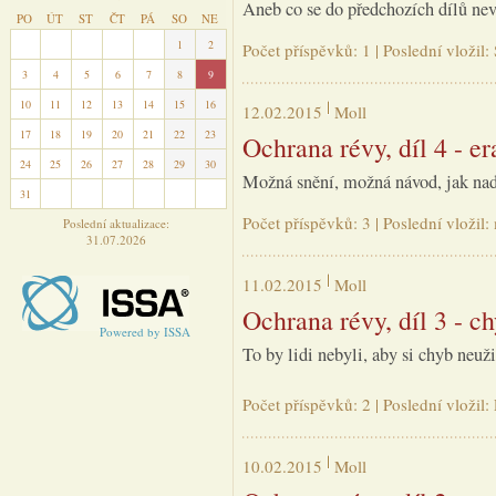
Aneb co se do předchozích dílů nev
PO
ÚT
ST
ČT
PÁ
SO
NE
27
28
29
30
31
1
2
Počet příspěvků: 1 | Poslední vloži
3
4
5
6
7
8
9
10
11
12
13
14
15
16
12.02.2015
Moll
17
18
19
20
21
22
23
Ochrana révy, díl 4 - e
24
25
26
27
28
29
30
Možná snění, možná návod, jak nad
31
1
2
3
4
5
6
Počet příspěvků: 3 | Poslední vložil
Poslední aktualizace:
31.07.2026
11.02.2015
Moll
Ochrana révy, díl 3 - c
Powered by ISSA
To by lidi nebyli, aby si chyb neuž
Počet příspěvků: 2 | Poslední vložil
10.02.2015
Moll