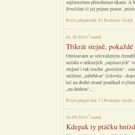
zajímavému přírodnímu úkazu. A bude
živočišné či jej pojme pouze „míst
Počet příspěvků: 6 | Poslední vložil:
01.10.2014
radek
Třikrát stejně, pokaždé
Omlouvám se veleváženým čtenářům
seriálu o některých „zajímavých“ v
zřejmě i tak trochu „postižen“ - os
snížíme „zaběhlou“ číslovku - dopo
leč na druhé straně poněkud zvýším
„na druhou“...
Počet příspěvků: 7 | Poslední vložil
24.09.2014
radek
Kdepak ty ptáčku hníz