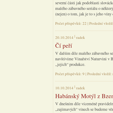
severní části jak podoblasti slováck
malého zábavného seriálu o některý
(nejen) o tom, jak je to s jeho víny
Počet příspěvků: 22 | Poslední vloži
20.10.2014
radek
Čí peří
V dalším díle malého zábavného se
navštívíme Vinařství Naturvini v 
„jejich“ produkce.
Počet příspěvků: 9 | Poslední vložil
10.10.2014
radek
Habánský Motýl z Bze
V dnešním díle víceméně pravideln
„zajímavých“ vínech se budeme věno