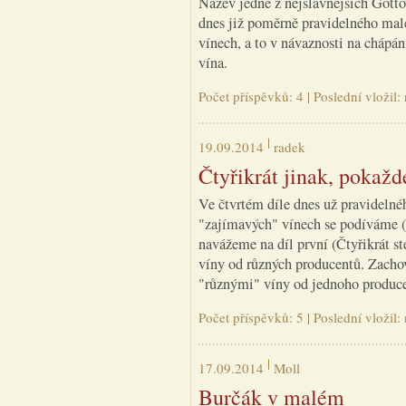
Název jedné z nejslavnějších Gotto
dnes již poměrně pravidelného mal
vínech, a to v návaznosti na chápá
vína.
Počet příspěvků: 4 | Poslední vložil
19.09.2014
radek
Čtyřikrát jinak, pokažd
Ve čtvrtém díle dnes už pravidelné
"zajímavých" vínech se podíváme (n
navážeme na díl první (Čtyřikrát st
víny od různých producentů. Zachov
"různými" víny od jednoho produce
Počet příspěvků: 5 | Poslední vložil
17.09.2014
Moll
Burčák v malém