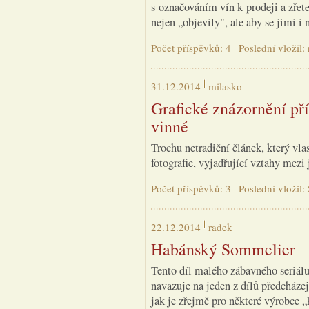
s označováním vín k prodeji a zřete
nejen „objevily", ale aby se jimi 
Počet příspěvků: 4 | Poslední vložil
31.12.2014
milasko
Grafické znázornění př
vinné
Trochu netradiční článek, který vla
fotografie, vyjadřující vztahy mez
Počet příspěvků: 3 | Poslední vložil
22.12.2014
radek
Habánský Sommelier
Tento díl malého zábavného seriálu
navazuje na jeden z dílů předcháze
jak je zřejmě pro některé výrobce „k