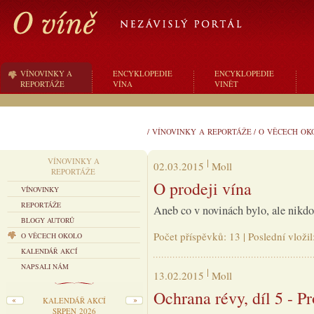
VÍNOVINKY A
ENCYKLOPEDIE
ENCYKLOPEDIE
REPORTÁŽE
VÍNA
VINĚT
/
VÍNOVINKY A REPORTÁŽE
/
O VĚCECH OK
VÍNOVINKY A
02.03.2015
Moll
REPORTÁŽE
O prodeji vína
VÍNOVINKY
REPORTÁŽE
Aneb co v novinách bylo, ale nikdo 
BLOGY AUTORŮ
Počet příspěvků: 13 | Poslední vloži
O VĚCECH OKOLO
KALENDÁŘ AKCÍ
NAPSALI NÁM
13.02.2015
Moll
Ochrana révy, díl 5 - Pr
KALENDÁŘ AKCÍ
SRPEN 2026