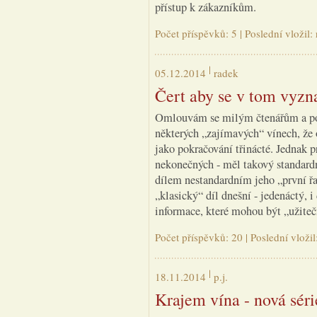
přístup k zákazníkům.
Počet příspěvků: 5 | Poslední vložil
05.12.2014
radek
Čert aby se v tom vyzn
Omlouvám se milým čtenářům a poz
některých „zajímavých“ vínech, že 
jako pokračování třinácté. Jednak pr
nekonečných - měl takový standardní
dílem nestandardním jeho „první řad
„klasický“ díl dnešní - jedenáctý, i 
informace, které mohou být „užitečn
Počet příspěvků: 20 | Poslední vloži
18.11.2014
p.j.
Krajem vína - nová sér