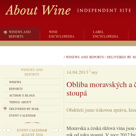
WINEWS AND
WINE
LABEL
REPORTS
ENCYCLOPEDIA
ENCYCLOPEDIA
/
WINEWS AND REPORTS
/
DELIVERED BY M
WINEWS AND
14.04.2013
my
REPORTS
Obliba moravských a č
WINEWS
REPORTS
stoupá
AUTHOR´S BLOGS
THINGS ABOUT
DELIVERED BY MAIL
Obdrželi jsme tiskovou zprávu, kter
EVENT CALENDAR
Moravská a česká růžová vína jsou
EVENT CALENDAR
rok od roku stoupá. V roce 2012 b
AUGUST 2026