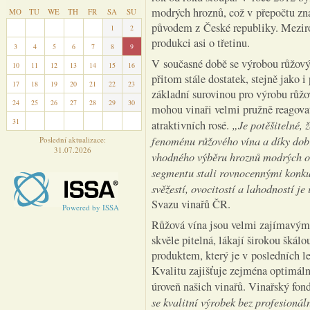
modrých hroznů, což v přepočtu zn
MO
TU
WE
TH
FR
SA
SU
původem z České republiky. Meziro
27
28
29
30
31
1
2
produkci asi o třetinu.
3
4
5
6
7
8
9
V současné době se výrobou růžový
10
11
12
13
14
15
16
přitom stále dostatek, stejně jako
17
18
19
20
21
22
23
základní surovinou pro výrobu růžov
24
25
26
27
28
29
30
mohou vinaři velmi pružně reagova
31
1
2
3
4
5
6
„Je potěšitelné, 
atraktivních rosé.
fenoménu růžového vína a díky dob
Poslední aktualizace:
31.07.2026
vhodného výběru hroznů modrých od
segmentu stali rovnocennými konku
svěžestí, ovocitostí a lahodností je 
Svazu vinařů ČR.
Powered by ISSA
Růžová vína jsou velmi zajímavým n
skvěle pitelná, lákají širokou šká
produktem, který je v posledních l
Kvalitu zajišťuje zejména optimáln
úroveň našich vinařů. Vinařský fon
se kvalitní výrobek bez profesionál