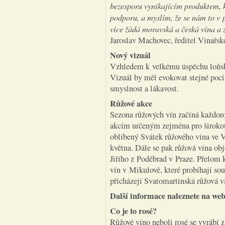
bezesporu vynikajícím produktem,
podporu, a myslím, že se nám to v p
více žádá moravská a česká vína a
Jaroslav Machovec, ředitel Vinařs
Nový vizuál
Vzhledem k velkému úspěchu loňskéh
Vizuál by měl evokovat stejné pocit
smyslnost a lákavost.
Růžové akce
Sezona růžových vín začíná každor
akcím určeným zejména pro širokou 
oblíbený Svátek růžového vína ve V
května. Dále se pak růžová vína ob
Jiřího z Poděbrad v Praze. Přelom 
vín v Mikulově, které probíhají s
přicházejí Svatomartinská růžová v
Další informace naleznete na we
Co je to rosé?
Růžové víno neboli rosé se vyrábí 