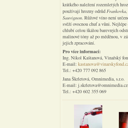
krátkého naležení rozemletých hroz
Frankovka,
používají hrozny odrůd
Sauvignon
. Růžové víno není určen
svěží ovocnou chuť a vůni. Nejlépe 
chlubí celou škálou barevných odstí
malinové tóny až po měděnou, v záv
jejich zpracování.
Pro více informací:
Ing. Nikol Kaštanová, Vinařský fo
E-mail:
kastanova@vinarskyfond.c
Tel.: +420 777 092 865
Jana Škrletová, Omnimedia, s.r.o.
E-mail: j.skrletova@omnimedia.cz
Tel.: +420 602 355 069