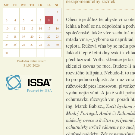
nezapomenutelný zážitek.
MO
TU
WE
TH
FR
SA
SU
27
28
29
30
31
1
2
Obecně je důležité, abyste víno otev
3
4
5
6
7
8
9
lehká a hodí se na odpolední a podv
10
11
12
13
14
15
16
společenské, takže více zachutná me
17
18
19
20
21
22
23
mladá vína,
výborně se například
24
25
26
27
28
29
30
teplota. Růžová vína by se měla po
Jakkoli teplé letní dny svádí k ch
31
1
2
3
4
5
6
.
přechlazovat
Volba sklenice je ta
Poslední aktualizace:
sklenici zrovna po ruce. Budete-li m
31.07.2026
rozvitého tulipánu. Nebude-li to mo
to pro jednou odpustí. Je-li už víno
růžovošedé přes lososovou, pivoňk
Powered by ISSA
vychutnejte vůni. A jaké volit pořad
ochutnávku růžových vín, poradí h
„Začít bychom 
ing. Marek Babisz.
Modrý Portugal, André či Rulandsk
nádechy ovoce a květin a příjemně 
ochutnávky určitě sáhněme po such
chuťové pohárky. Zde se nemusíme b