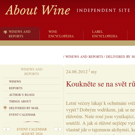
WINEWS AND
WINE
LABEL
REPORTS
ENCYCLOPEDIA
ENCYCLOPEDIA
/
WINEWS AND REPORTS
/
DELIVERED BY M
WINEWS AND
24.06.2012
my
REPORTS
Koukněte se na svět r
WINEWS
REPORTS
AUTHOR´S BLOGS
THINGS ABOUT
Letní večery lákají k ochutnání svě
DELIVERED BY MAIL
vypít? Dobrým vodítkem, jak se ne
EVENT CALENDAR
růžovém. Naše rosé jsou vynikající,
soutěží. A jak si růžové nejlépe vyc
vlastně jde o tajemnou alchymii, 
EVENT CALENDAR
AUGUST 2026