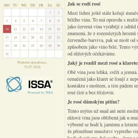
Jak se rodí rosé
MO
TU
WE
TH
FR
SA
SU
Mezi lidmi ještě stále kolují úsměv
27
28
29
30
31
1
2
bílého vína. To má opravdu s reali
3
4
5
6
7
8
9
jako červená vína vyrábějí z odrů
10
11
12
13
14
15
16
znamená, že z rozemletých hroznů s
17
18
19
20
21
22
23
červeného barviva, pak se mošt od 
24
25
26
27
28
29
30
způsobem jako víno bílé. Tento výr
od růžových očekáváme.
31
1
2
3
4
5
6
Jaký je rozdíl mezi rosé a klaret
Poslední aktualizace:
31.07.2026
Obě vína jsou lehká, svěží a jemná. 
označená jako klaret se lisují z ne
kontaktu s moštem, a tím pádem se 
rosé čiré a bez tříslovin.
Powered by ISSA
Je rosé dámským pitím?
Tento mýtus už snad ani není možn
růžová vína jsou oblíbená jak u muž
výborně se hodí k jarnímu a letním
že přiměřené množství vypitého vín