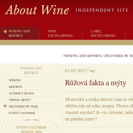
WINEWS AND
WINE
LABEL
REPORTS
ENCYCLOPEDIA
ENCYCLOPEDIA
/
WINEWS AND REPORTS
/
DELIVERED BY M
WINEWS AND
01.05.2012
my
REPORTS
Růžová fakta a mýty
WINEWS
REPORTS
AUTHOR´S BLOGS
Moravská a česká růžová vína se obje
THINGS ABOUT
obliba rok od roku stoupá. Přesto o
DELIVERED BY MAIL
vlastně myslet? Je víc červené, neb
EVENT CALENDAR
na pánské party?
EVENT CALENDAR
AUGUST 2026