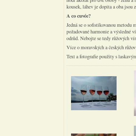
hodí akorát pro dvě osoby - ženu a
kousek, láhev je dopita a oba jsou z
A co cuvée?
Jedná se o sofistikovanou metodu m
požadované harmonie a výsledné ví
odrůd. Nebojte se tedy růžových ví
Více o moravských a českých růžo
Text a fotografie použity s laskav