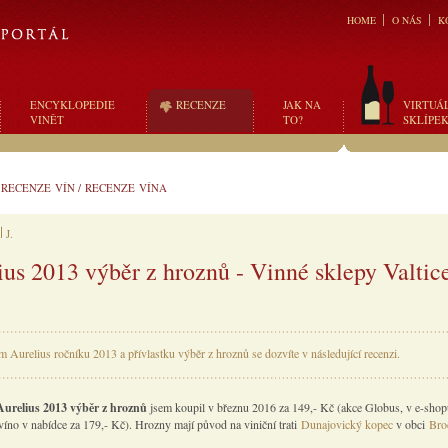
HOME
O NÁS
K
ENCYKLOPEDIE
RECENZE
JAK NA
VIRTUÁ
VINĚT
TO?
SKLÍPE
/
RECENZE VÍN
/
RECENZE VÍNA
J.
ius 2013 výběr z hroznů - Vinné sklepy Valtic
m Aurelius ročníku 2013 a přívlastku výběr z hroznů se dozvíte v následující recenzi.
Aurelius 2013 výběr z hroznů
jsem koupil v březnu 2016 za 149,- Kč (akce Globus, v e-sho
 víno v nabídce za 179,- Kč). Hrozny mají původ na viniční trati
Dunajovický kopec
v obci
Bro