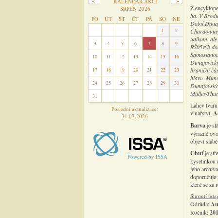
KALENDÁŘ AKCÍ
Z encyklope
SRPEN 2026
ha. V Brodu
PO
ÚT
ST
ČT
PÁ
SO
NE
Dolní Dunaj
27
28
29
30
31
1
2
Chardonnay 
unikum. ale 
3
4
5
6
7
8
9
RŠ05výb dok
Samostanou 
10
11
12
13
14
15
16
Dunajovický
17
18
19
20
21
22
23
hraniční čás
hlavu. Mimod
24
25
26
27
28
29
30
Dunajovský 
Müller-Thu
31
1
2
3
4
5
6
Lahev tvaru
Poslední aktualizace:
vinařství.
A
31.07.2026
Barva
je sl
výrazné ovo
objeví slabé
Chuť
je stř
Powered by ISSA
kyselinkou 
jeho archiv
doporučuje 
které se za
Shrnutí úda
Odrůda:
Au
Ročník:
20