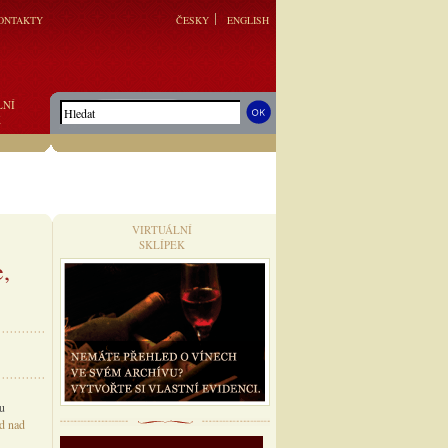
ONTAKTY
ČESKY
ENGLISH
LNÍ
K
VIRTUÁLNÍ
SKLÍPEK
e,
pu
d nad