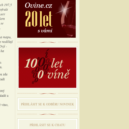
ých 197,5
ofrukt
Lusy
lkem
 se
.
na mapu,
e nedělají
Dyjí -
 ha
m
m.
ou zde
zadí
žený
mladé a
PŘIHLÁSIT SE K ODBĔRU NOVINEK
 víno,
PŘIHLÁSIT SE K CHATU