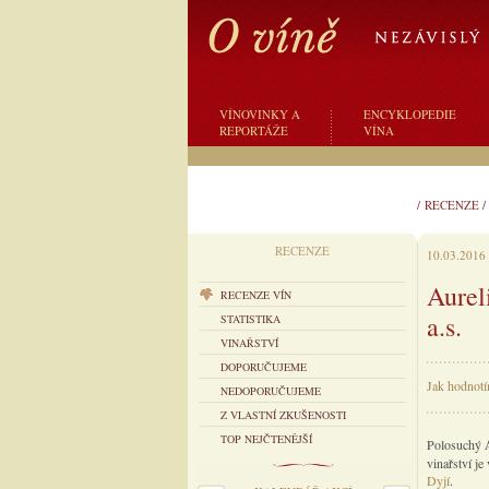
VÍNOVINKY A
ENCYKLOPEDIE
REPORTÁŽE
VÍNA
/
RECENZE
RECENZE
10.03.2016
Aurel
RECENZE VÍN
a.s.
STATISTIKA
VINAŘSTVÍ
DOPORUČUJEME
Jak hodnotí
NEDOPORUČUJEME
Z VLASTNÍ ZKUŠENOSTI
TOP NEJČTENĚJŠÍ
Polosuchý
vinařství je
Dyjí
.