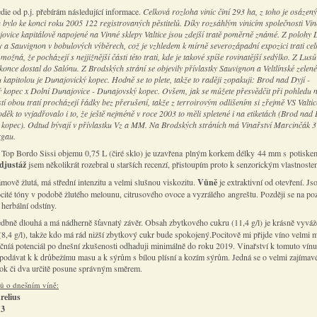
die od p.j. přebírám následující informace.
Celková rozloha vinic činí 293 ha, z toho je osázen
 bylo ke konci roku 2005 122 registrovaných pěstitelů. Díky rozsáhlým vinicím společnosti Vin
ovice kapitálově napojené na Vinné sklepy Valtice jsou zdejší tratě poměrně známé. Z polohy 
a Sauvignon v bobulových výběrech, což je vzhledem k mírně severozápadní expozici trati ce
možná, že pocházejí s nejjižnější části této trati, kde je takové spíše rovinatější sedýlko. Z Lusů
once dostal do Salónu. Z Brodských strání se objevily přívlastky Sauvignon a Veltlínské zelené
kapitolou je Dunajovický kopec. Hodně se to plete, takže to raději zopakuji: Brod nad Dyjí -
 kopec x Dolní Dunajovice - Dunajovský kopec. Ovšem, jak se můžete přesvědčit při pohledu 
tí obou tratí procházejí řádky bez přerušení, takže z terroirovým odlišením si zřejmě VS Valtic
ěk to vyjadřovalo i to, že ještě nejméně v roce 2003 to měli spletené i na etiketách (Brod nad 
kopec). Odtud bývají v přívlastku Vz a MM. Na Brodských stráních má Vinařství Marcinčák 3
rgau.
 Top Bordo Sissi objemu 0,75 L (čiré sklo) je uzavřena plným korkem délky 44 mm s potiske
djustáž
jsem několikrát rozebral u starších recenzí, přistoupím proto k senzorickým vlastnoste
ámově žlutá, má střední intenzitu a velmi slušnou viskozitu.
Vůně
je extraktivní od otevření. Js
cité tóny v podobě žlutého melounu, citrusového ovoce a vyzrálého angreštu. Později se na po
 herbální odstíny.
edbně dlouhá a má nádherně šťavnatý závěr. Obsah zbytkového cukru (11,4 g/l) je krásně vyvá
(8,4 g/l), takže kdo má rád nižší zbytkový cukr bude spokojený.Pocitově mi přijde víno velmi 
ačníá potenciál po dnešní zkušenosti odhaduji minimálně do roku 2019. Vinařství k tomuto vínu
podávat k k drůbežímu masu a k sýrům s bílou plísní a kozím sýrům. Jedná se o velmi zajímavé
 rok či dva určitě posune správným směrem.
jů o dnešním víně:
relius
13