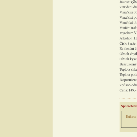
Jakost:
výb
Zatřídění d
Vinařská ob
Vinařská po
Vinařská o
Viniční trať
Výrobce:
Vi
Alkohol:
11
Číslo šarže
Evidenční čí
Obsah zbyt
Obsah kyse
Bezcukerný 
Teplota skl
Teplota pod
Doporučená
Způsob odle
Cena:
149,-
Spotřebit
Etiketa