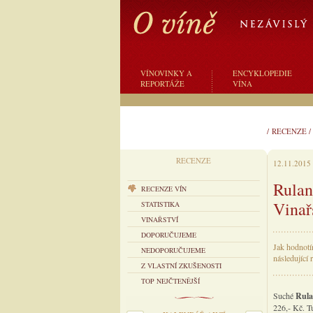
VÍNOVINKY A
ENCYKLOPEDIE
REPORTÁŽE
VÍNA
/
RECENZE
RECENZE
12.11.2015
Rulan
RECENZE VÍN
Vinař
STATISTIKA
VINAŘSTVÍ
DOPORUČUJEME
Jak hodnotí
NEDOPORUČUJEME
následující 
Z VLASTNÍ ZKUŠENOSTI
TOP NEJČTENĚJŠÍ
Suché
Rula
226,- Kč. T