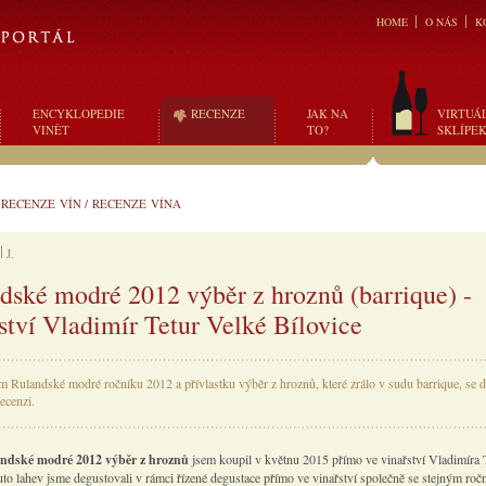
HOME
O NÁS
K
ENCYKLOPEDIE
RECENZE
JAK NA
VIRTUÁ
VINĚT
TO?
SKLÍPE
/
RECENZE VÍN
/
RECENZE VÍNA
J.
dské modré 2012 výběr z hroznů (barrique) -
ství Vladimír Tetur Velké Bílovice
m Rulandské modré ročníku 2012 a přívlastku výběr z hroznů, které zrálo v sudu barrique, se d
recenzi.
ndské modré 2012 výběr z hroznů
jsem koupil v květnu 2015 přímo ve vinařství Vladimíra 
uto lahev jsme degustovali v rámci řízené degustace přímo ve vinařství společně se stejným roč