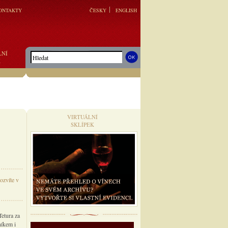
ONTAKTY
ČESKY
ENGLISH
LNÍ
K
VIRTUÁLNÍ
SKLÍPEK
ozvíte v
Tetura za
níkem i