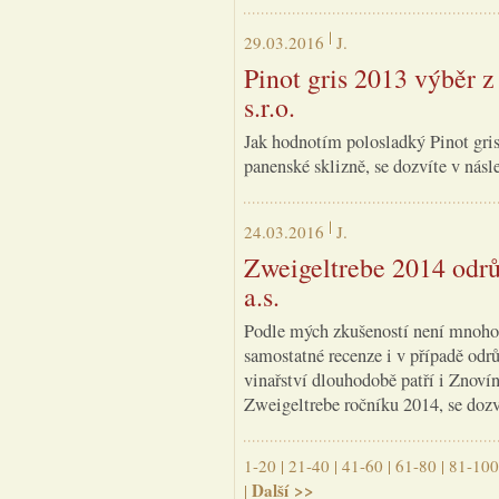
29.03.2016
J.
Pinot gris 2013 výběr 
s.r.o.
Jak hodnotím polosladký Pinot gris
panenské sklizně, se dozvíte v násle
24.03.2016
J.
Zweigeltrebe 2014 odrů
a.s.
Podle mých zkušeností není mnoho n
samostatné recenze i v případě odr
vinařství dlouhodobě patří i Znoví
Zweigeltrebe ročníku 2014, se dozví
1-20
|
21-40
|
41-60
|
61-80
|
81-100
Další >>
|