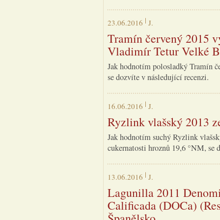
23.06.2016
J.
Tramín červený 2015 vý
Vladimír Tetur Velké B
Jak hodnotím polosladký Tramín če
se dozvíte v následující recenzi.
16.06.2016
J.
Ryzlink vlašský 2013 z
Jak hodnotím suchý Ryzlink vlašský
cukernatosti hroznů 19,6 °NM, se do
13.06.2016
J.
Lagunilla 2011 Denomi
Calificada (DOCa) (Res
Španělsko