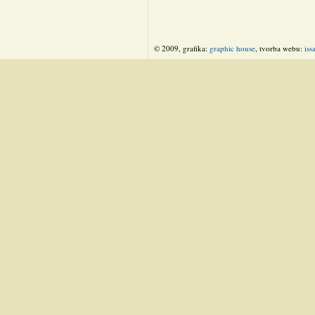
© 2009, grafika:
graphic house
, tvorba webu:
iss