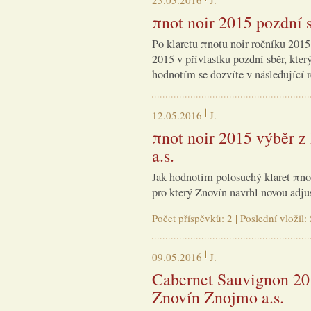
23.05.2016
J.
πnot noir 2015 pozdní s
Po klaretu πnotu noir ročníku 2015
2015 v přívlastku pozdní sběr, který
hodnotím se dozvíte v následující r
12.05.2016
J.
πnot noir 2015 výběr z
a.s.
Jak hodnotím polosuchý klaret πnot
pro který Znovín navrhl novou adjust
Počet příspěvků: 2 | Poslední vložil
09.05.2016
J.
Cabernet Sauvignon 201
Znovín Znojmo a.s.