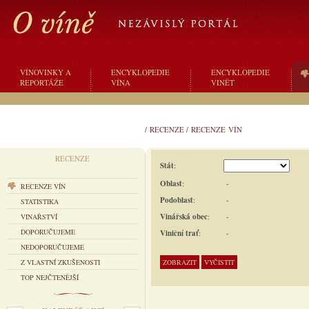
VÍNOVINKY A
ENCYKLOPEDIE
ENCYKLOPEDIE
REPORTÁŽE
VÍNA
VINĚT
/
RECENZE
/
RECENZE VÍN
RECENZE
Stát
:
Oblast
:
-
RECENZE VÍN
Podoblast
:
-
STATISTIKA
Vinářská obec
:
-
VINAŘSTVÍ
DOPORUČUJEME
Viniční trať
:
-
NEDOPORUČUJEME
Z VLASTNÍ ZKUŠENOSTI
TOP NEJČTENĚJŠÍ