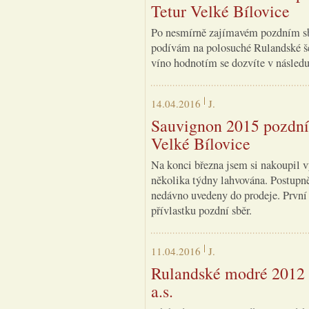
Tetur Velké Bílovice
Po nesmírně zajímavém pozdním sb
podívám na polosuché Rulandské šed
víno hodnotím se dozvíte v následuj
14.04.2016
J.
Sauvignon 2015 pozdní 
Velké Bílovice
Na konci března jsem si nakoupil v
několika týdny lahvována. Postupně 
nedávno uvedeny do prodeje. První
přívlastku pozdní sběr.
11.04.2016
J.
Rulandské modré 2012 
a.s.