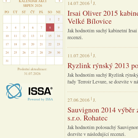
KALENDÁŘ AKCÍ
14.07.2016
J.
SRPEN 2026
Irsai Oliver 2015 kabin
PO
ÚT
ST
ČT
PÁ
SO
NE
Velké Bílovice
27
28
29
30
31
1
2
3
4
5
6
7
8
9
Jak hodnotím suchý kabinetní Irsai 
10
11
12
13
14
15
16
recenzi.
17
18
19
20
21
22
23
24
25
26
27
28
29
30
11.07.2016
J.
31
1
2
3
4
5
6
Ryzlink rýnský 2013 po
Poslední aktualizace:
31.07.2026
Jak hodnotím suchý Ryzlink rýnský 
řady Terroir Levure, se dozvíte v ná
Powered by ISSA
27.06.2016
J.
Sauvignon 2014 výběr z
s.r.o. Rohatec
Jak hodnotím polosuchý Sauvignon 
dozvíte v následující recenzi.