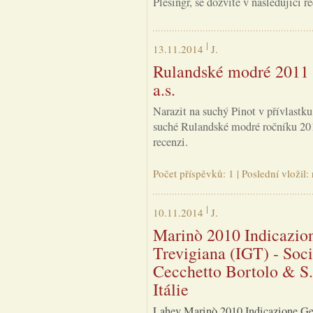
Plešingr, se dozvíte v následující re
13.11.2014
J.
Rulandské modré 2011 
a.s.
Narazit na suchý Pinot v přívlastku
suché Rulandské modré ročníku 201
recenzi.
Počet příspěvků: 1 | Poslední vložil
10.11.2014
J.
Marinò 2010 Indicazio
Trevigiana (IGT) - Soci
Cecchetto Bortolo & S. s
Itálie
Lahev Marinò 2010 Indicazione Ge