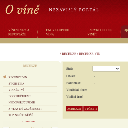
VÍNOVINKY A
ENCYKLOPEDIE
ENCYKLOPEDIE
REPORTÁŽE
VÍNA
VINĚT
/
RECENZE
/
RECENZE VÍN
RECENZE
Stát
:
Oblast
:
-
RECENZE VÍN
Podoblast
:
-
STATISTIKA
Vinářská obec
:
-
VINAŘSTVÍ
DOPORUČUJEME
Viniční trať
:
-
NEDOPORUČUJEME
Z VLASTNÍ ZKUŠENOSTI
TOP NEJČTENĚJŠÍ