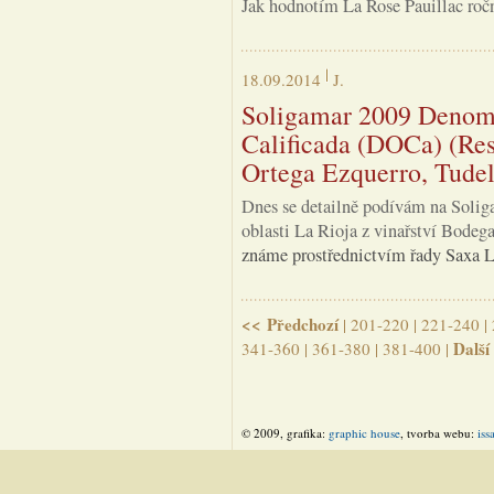
Jak hodnotím La Rose Pauillac ročn
18.09.2014
J.
Soligamar 2009 Denomi
Calificada (DOCa) (Res
Ortega Ezquerro, Tudel
Dnes se detailně podívám na Soliga
oblasti La Rioja z vinařství Bodeg
známe prostřednictvím řady Saxa L
<< Předchozí
|
201-220
|
221-240
|
Další
341-360
|
361-380
|
381-400
|
© 2009, grafika:
graphic house
, tvorba webu:
iss