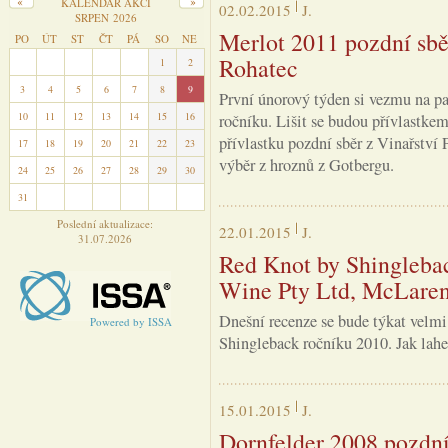
KALENDÁŘ AKCÍ
02.02.2015
J.
SRPEN 2026
Merlot 2011 pozdní sběr 
PO
ÚT
ST
ČT
PÁ
SO
NE
Rohatec
27
28
29
30
31
1
2
3
4
5
6
7
8
9
První únorový týden si vezmu na pa
10
11
12
13
14
15
16
ročníku. Lišit se budou přívlastkem
přívlastku pozdní sběr z Vinařství 
17
18
19
20
21
22
23
výběr z hroznů z Gotbergu.
24
25
26
27
28
29
30
31
1
2
3
4
5
6
Poslední aktualizace:
22.01.2015
J.
31.07.2026
Red Knot by Shinglebac
Wine Pty Ltd, McLaren 
Dnešní recenze se bude týkat velm
Powered by ISSA
Shingleback ročníku 2010. Jak lahe
15.01.2015
J.
Dornfelder 2008 pozdní s