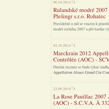
06.10.2014
J.
Rulandské modré 2007 v
Plešingr s.r.o. Rohatec
Pravidelně a rád se vracím k pinot
modré ročníku 2007 a přívlastku výb
02.10.2014
J.
Marckrain 2012 Appell
Contrôlée (AOC) - SCV
Dnešní recenze se bude týkat sladk
Appellation Alsace Grand Cru Cont
22.09.2014
J.
La Rose Pauillac 2007 
(AOC) - S.C.V.A. À 332