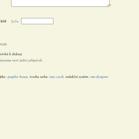
*
 kód
2+7=
oložky
pěvků k diskuzi
záznamu není žádný příspěvek.
fika:
graphic house
, tvorba webu:
issa czech
, redakční systém:
cms designer