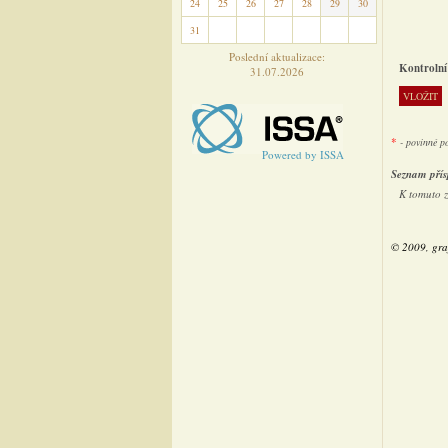
24
25
26
27
28
29
30
31
1
2
3
4
5
6
Poslední aktualizace:
Kontrolní
31.07.2026
*
- povinné p
Powered by ISSA
Seznam přís
K tomuto 
© 2009, gra